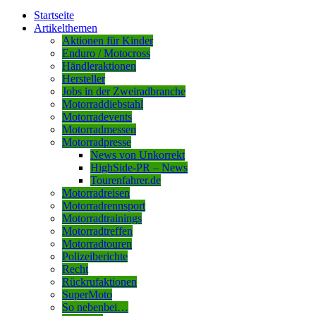
Startseite
Artikelthemen
Aktionen für Kinder
Enduro / Motocross
Händleraktionen
Hersteller
Jobs in der Zweiradbranche
Motorraddiebstahl
Motorradevents
Motorradmessen
Motorradpresse
News von Unkorrekt
HighSide-PR – News
Tourenfahrer.de
Motorradreisen
Motorradrennsport
Motorradtrainings
Motorradtreffen
Motorradtouren
Polizeiberichte
Recht
Rückrufaktionen
SuperMoto
So nebenbei…