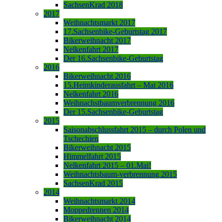
SachsenKrad 2018
2017
Weihnachtsmarkt 2017
17.Sachsenbike-Geburtstag 2017
Bikerweihnacht 2017
Nelkenfahrt 2017
Der 16.Sachsenbike-Geburtstag
2016
Bikerweihnacht 2016
15.Heimkinderausfahrt – Mai 2016
Nelkenfahrt 2016
Weihnachstbaumverbrennung 2016
Der 15.Sachsenbike-Geburtstag
2015
Saisonabschlussfahrt 2015 – durch Polen und
Tschechien
Bikerweihnacht 2015
Himmelfahrt 2015
Nelkenfahrt 2015 – 01.Mai!
Weihnachtsbaum-verbrennung 2015
SachsenKrad 2015
2014
Weihnachtsmarkt 2014
Moppedrennen 2014
Bikerweihnacht 2014