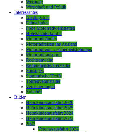
Werbung
Wirtschaft und Politik
Interessantes
Ausflugziele
Fahrschulen
Freie Motorradwerkstätten
Hotels/Unterkünfte
Motorradhändler
Motorradreisen ins Ausland
Motorradrenn- / sicherheitstrainings
Motorradtransporte
Rechtsanwälte
Reifendienste/Hersteller
Sonstiges
Stammtische/Treffs
Tourenveranstalter
Versicherungen
Zubehör
Bilder
Heimkinderausfahrt 2026
Heimkinderausfahrt 2025
Heimkinderausfahrt 2024
Heimkinderausfahrt 2023
2022
Vereinssausfahrt 2022