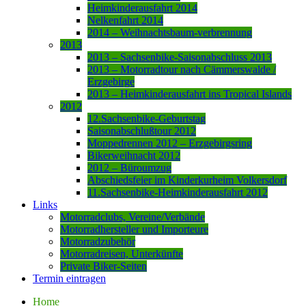
Heimkinderausfahrt 2014
Nelkenfahrt 2014
2014 – Weihnachtsbaum-verbrennung
2013
2013 – Sachsenbike-Saisonabschluss 2013
2013 – Motorradtour nach Cämmerswalde /
Erzgebirge
2013 – Heimkinderausfahrt ins Tropical Islands
2012
12.Sachsenbike-Geburtstag
Saisonabschlußtour 2012
Moppedrennen 2012 – Erzgebirgsring
Bikerweihnacht 2012
2012 – Büroumzug
Abschiedsfeier im Kinderkurheim Volkersdorf
11.Sachsenbike-Heimkinderausfahrt 2012
Links
Motorradclubs, Vereine/Verbände
Motorradhersteller und Importeure
Motorradzubehör
Motorradreisen, Unterkünfte
Private Biker-Seiten
Termin eintragen
Home