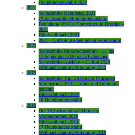
Heimkinderausfahrt 2022
2021
Sachsenbike-Geburtstag 2021
19.Sachsenbike-Heimkinderausfahrt
Begleitung US Car Convention in Dresden –
2021
Bikerweihnacht 2021
2021 – Umzug in einen neuen Vereinsraum
2020
Sachsenbike-Motorradausfahrt – 11. bis
13.September 2020 nach Tschechien
Sachsenbike-Ausfahrt – 21.Juni 2020
Weihnachtsbaumverbrennung 2020
2019
Sachsenbike-Tour 2019 nach Thüringen
Sommerputz 2019 – früher mal Subbotnik
genannt
Bikerweihnacht 2019
18.Heimkinderausfahrt
2018
Der 18.Sachsenbike-Geburtstag
Moppedrennen 2018
Bikerweihnacht 2018
17.Heimkinderausfahrt
Weihnachtsbaumverbrennung 2018