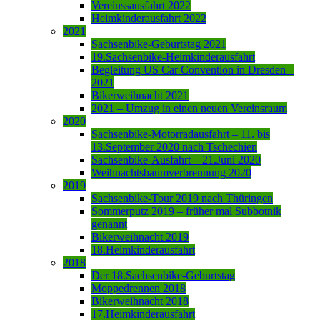
Vereinssausfahrt 2022
Heimkinderausfahrt 2022
2021
Sachsenbike-Geburtstag 2021
19.Sachsenbike-Heimkinderausfahrt
Begleitung US Car Convention in Dresden –
2021
Bikerweihnacht 2021
2021 – Umzug in einen neuen Vereinsraum
2020
Sachsenbike-Motorradausfahrt – 11. bis
13.September 2020 nach Tschechien
Sachsenbike-Ausfahrt – 21.Juni 2020
Weihnachtsbaumverbrennung 2020
2019
Sachsenbike-Tour 2019 nach Thüringen
Sommerputz 2019 – früher mal Subbotnik
genannt
Bikerweihnacht 2019
18.Heimkinderausfahrt
2018
Der 18.Sachsenbike-Geburtstag
Moppedrennen 2018
Bikerweihnacht 2018
17.Heimkinderausfahrt