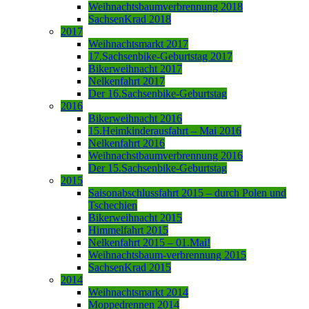
Weihnachtsbaumverbrennung 2018
SachsenKrad 2018
2017
Weihnachtsmarkt 2017
17.Sachsenbike-Geburtstag 2017
Bikerweihnacht 2017
Nelkenfahrt 2017
Der 16.Sachsenbike-Geburtstag
2016
Bikerweihnacht 2016
15.Heimkinderausfahrt – Mai 2016
Nelkenfahrt 2016
Weihnachstbaumverbrennung 2016
Der 15.Sachsenbike-Geburtstag
2015
Saisonabschlussfahrt 2015 – durch Polen und
Tschechien
Bikerweihnacht 2015
Himmelfahrt 2015
Nelkenfahrt 2015 – 01.Mai!
Weihnachtsbaum-verbrennung 2015
SachsenKrad 2015
2014
Weihnachtsmarkt 2014
Moppedrennen 2014