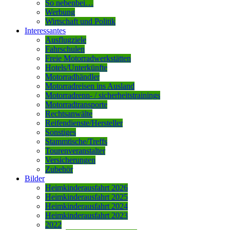
So nebenbei…
Werbung
Wirtschaft und Politik
Interessantes
Ausflugziele
Fahrschulen
Freie Motorradwerkstätten
Hotels/Unterkünfte
Motorradhändler
Motorradreisen ins Ausland
Motorradrenn- / sicherheitstrainings
Motorradtransporte
Rechtsanwälte
Reifendienste/Hersteller
Sonstiges
Stammtische/Treffs
Tourenveranstalter
Versicherungen
Zubehör
Bilder
Heimkinderausfahrt 2026
Heimkinderausfahrt 2025
Heimkinderausfahrt 2024
Heimkinderausfahrt 2023
2022