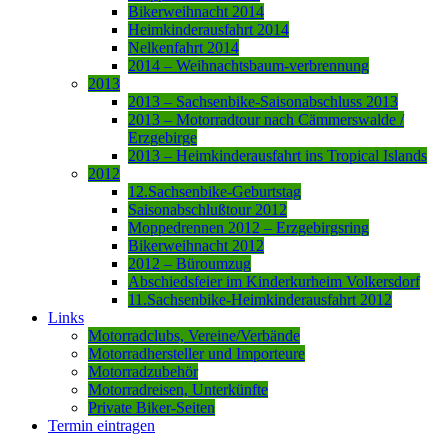
Bikerweihnacht 2014
Heimkinderausfahrt 2014
Nelkenfahrt 2014
2014 – Weihnachtsbaum-verbrennung
2013
2013 – Sachsenbike-Saisonabschluss 2013
2013 – Motorradtour nach Cämmerswalde /
Erzgebirge
2013 – Heimkinderausfahrt ins Tropical Islands
2012
12.Sachsenbike-Geburtstag
Saisonabschlußtour 2012
Moppedrennen 2012 – Erzgebirgsring
Bikerweihnacht 2012
2012 – Büroumzug
Abschiedsfeier im Kinderkurheim Volkersdorf
11.Sachsenbike-Heimkinderausfahrt 2012
Links
Motorradclubs, Vereine/Verbände
Motorradhersteller und Importeure
Motorradzubehör
Motorradreisen, Unterkünfte
Private Biker-Seiten
Termin eintragen