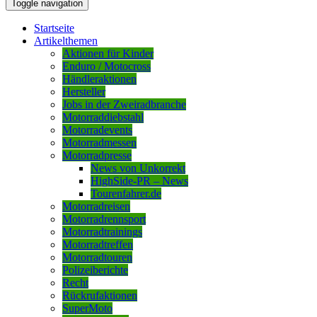
Toggle navigation
Startseite
Artikelthemen
Aktionen für Kinder
Enduro / Motocross
Händleraktionen
Hersteller
Jobs in der Zweiradbranche
Motorraddiebstahl
Motorradevents
Motorradmessen
Motorradpresse
News von Unkorrekt
HighSide-PR – News
Tourenfahrer.de
Motorradreisen
Motorradrennsport
Motorradtrainings
Motorradtreffen
Motorradtouren
Polizeiberichte
Recht
Rückrufaktionen
SuperMoto