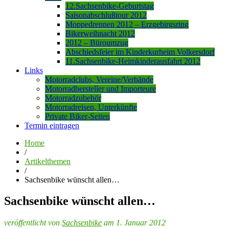
12.Sachsenbike-Geburtstag
Saisonabschlußtour 2012
Moppedrennen 2012 – Erzgebirgsring
Bikerweihnacht 2012
2012 – Büroumzug
Abschiedsfeier im Kinderkurheim Volkersdorf
11.Sachsenbike-Heimkinderausfahrt 2012
Links
Motorradclubs, Vereine/Verbände
Motorradhersteller und Importeure
Motorradzubehör
Motorradreisen, Unterkünfte
Private Biker-Seiten
Termin eintragen
Home
/
Artikelthemen
/
Sachsenbike wünscht allen…
Sachsenbike wünscht allen…
veröffentlicht von
Sachsenbike
am 1. Januar 2012