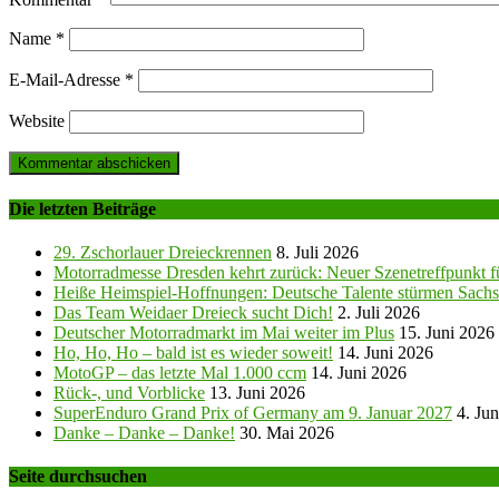
Name
*
E-Mail-Adresse
*
Website
Die letzten Beiträge
29. Zschorlauer Dreieckrennen
8. Juli 2026
Motorradmesse Dresden kehrt zurück: Neuer Szenetreffpunkt fü
Heiße Heimspiel-Hoffnungen: Deutsche Talente stürmen Sachs
Das Team Weidaer Dreieck sucht Dich!
2. Juli 2026
Deutscher Motorradmarkt im Mai weiter im Plus
15. Juni 2026
Ho, Ho, Ho – bald ist es wieder soweit!
14. Juni 2026
MotoGP – das letzte Mal 1.000 ccm
14. Juni 2026
Rück-, und Vorblicke
13. Juni 2026
SuperEnduro Grand Prix of Germany am 9. Januar 2027
4. Ju
Danke – Danke – Danke!
30. Mai 2026
Seite durchsuchen