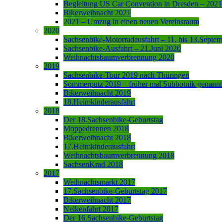
Begleitung US Car Convention in Dresden – 2021
Bikerweihnacht 2021
2021 – Umzug in einen neuen Vereinsraum
2020
Sachsenbike-Motorradausfahrt – 11. bis 13.Septe
Sachsenbike-Ausfahrt – 21.Juni 2020
Weihnachtsbaumverbrennung 2020
2019
Sachsenbike-Tour 2019 nach Thüringen
Sommerputz 2019 – früher mal Subbotnik genannt
Bikerweihnacht 2019
18.Heimkinderausfahrt
2018
Der 18.Sachsenbike-Geburtstag
Moppedrennen 2018
Bikerweihnacht 2018
17.Heimkinderausfahrt
Weihnachtsbaumverbrennung 2018
SachsenKrad 2018
2017
Weihnachtsmarkt 2017
17.Sachsenbike-Geburtstag 2017
Bikerweihnacht 2017
Nelkenfahrt 2017
Der 16.Sachsenbike-Geburtstag