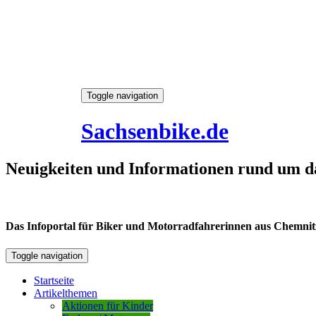
Skip
Toggle navigation
to
9. August 2026
content
Sachsenbike.de
Neuigkeiten und Informationen rund um d
Das Infoportal für Biker und Motorradfahrerinnen aus Chemnitz /
Toggle navigation
Startseite
Artikelthemen
Aktionen für Kinder