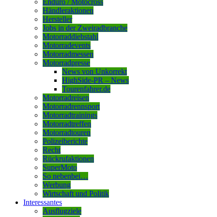
Enduro / Motocross
Händleraktionen
Hersteller
Jobs in der Zweiradbranche
Motorraddiebstahl
Motorradevents
Motorradmessen
Motorradpresse
News von Unkorrekt
HighSide-PR – News
Tourenfahrer.de
Motorradreisen
Motorradrennsport
Motorradtrainings
Motorradtreffen
Motorradtouren
Polizeiberichte
Recht
Rückrufaktionen
SuperMoto
So nebenbei…
Werbung
Wirtschaft und Politik
Interessantes
Ausflugziele