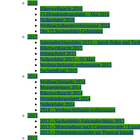
2016
Bikerweihnacht 2016
15.Heimkinderausfahrt – Mai 2016
Nelkenfahrt 2016
Weihnachstbaumverbrennung 2016
Der 15.Sachsenbike-Geburtstag
2015
Saisonabschlussfahrt 2015 – durch Polen und Tsc
Bikerweihnacht 2015
Himmelfahrt 2015
Nelkenfahrt 2015 – 01.Mai!
Weihnachtsbaum-verbrennung 2015
SachsenKrad 2015
2014
Weihnachtsmarkt 2014
Moppedrennen 2014
Bikerweihnacht 2014
Heimkinderausfahrt 2014
Nelkenfahrt 2014
2014 – Weihnachtsbaum-verbrennung
2013
2013 – Sachsenbike-Saisonabschluss 2013
2013 – Motorradtour nach Cämmerswalde / Erzge
2013 – Heimkinderausfahrt ins Tropical Islands
2012