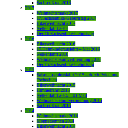
SachsenKrad 2018
2017
Weihnachtsmarkt 2017
17.Sachsenbike-Geburtstag 2017
Bikerweihnacht 2017
Nelkenfahrt 2017
Der 16.Sachsenbike-Geburtstag
2016
Bikerweihnacht 2016
15.Heimkinderausfahrt – Mai 2016
Nelkenfahrt 2016
Weihnachstbaumverbrennung 2016
Der 15.Sachsenbike-Geburtstag
2015
Saisonabschlussfahrt 2015 – durch Polen und
Tschechien
Bikerweihnacht 2015
Himmelfahrt 2015
Nelkenfahrt 2015 – 01.Mai!
Weihnachtsbaum-verbrennung 2015
SachsenKrad 2015
2014
Weihnachtsmarkt 2014
Moppedrennen 2014
Bikerweihnacht 2014