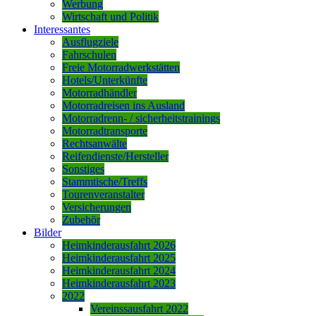
Werbung
Wirtschaft und Politik
Interessantes
Ausflugziele
Fahrschulen
Freie Motorradwerkstätten
Hotels/Unterkünfte
Motorradhändler
Motorradreisen ins Ausland
Motorradrenn- / sicherheitstrainings
Motorradtransporte
Rechtsanwälte
Reifendienste/Hersteller
Sonstiges
Stammtische/Treffs
Tourenveranstalter
Versicherungen
Zubehör
Bilder
Heimkinderausfahrt 2026
Heimkinderausfahrt 2025
Heimkinderausfahrt 2024
Heimkinderausfahrt 2023
2022
Vereinssausfahrt 2022