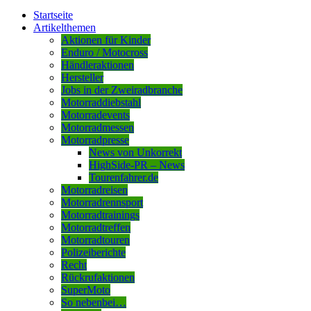
Startseite
Artikelthemen
Aktionen für Kinder
Enduro / Motocross
Händleraktionen
Hersteller
Jobs in der Zweiradbranche
Motorraddiebstahl
Motorradevents
Motorradmessen
Motorradpresse
News von Unkorrekt
HighSide-PR – News
Tourenfahrer.de
Motorradreisen
Motorradrennsport
Motorradtrainings
Motorradtreffen
Motorradtouren
Polizeiberichte
Recht
Rückrufaktionen
SuperMoto
So nebenbei…