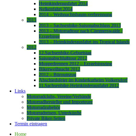
Heimkinderausfahrt 2014
Nelkenfahrt 2014
2014 – Weihnachtsbaum-verbrennung
2013
2013 – Sachsenbike-Saisonabschluss 2013
2013 – Motorradtour nach Cämmerswalde /
Erzgebirge
2013 – Heimkinderausfahrt ins Tropical Islands
2012
12.Sachsenbike-Geburtstag
Saisonabschlußtour 2012
Moppedrennen 2012 – Erzgebirgsring
Bikerweihnacht 2012
2012 – Büroumzug
Abschiedsfeier im Kinderkurheim Volkersdorf
11.Sachsenbike-Heimkinderausfahrt 2012
Links
Motorradclubs, Vereine/Verbände
Motorradhersteller und Importeure
Motorradzubehör
Motorradreisen, Unterkünfte
Private Biker-Seiten
Termin eintragen
Home