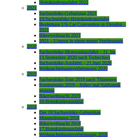
Heimkinderausfahrt 2022
2021
Sachsenbike-Geburtstag 2021
19.Sachsenbike-Heimkinderausfahrt
Begleitung US Car Convention in Dresden –
2021
Bikerweihnacht 2021
2021 – Umzug in einen neuen Vereinsraum
2020
Sachsenbike-Motorradausfahrt – 11. bis
13.September 2020 nach Tschechien
Sachsenbike-Ausfahrt – 21.Juni 2020
Weihnachtsbaumverbrennung 2020
2019
Sachsenbike-Tour 2019 nach Thüringen
Sommerputz 2019 – früher mal Subbotnik
genannt
Bikerweihnacht 2019
18.Heimkinderausfahrt
2018
Der 18.Sachsenbike-Geburtstag
Moppedrennen 2018
Bikerweihnacht 2018
17.Heimkinderausfahrt
Weihnachtsbaumverbrennung 2018