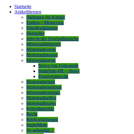
Startseite
Artikelthemen
Aktionen für Kinder
Enduro / Motocross
Händleraktionen
Hersteller
Jobs in der Zweiradbranche
Motorraddiebstahl
Motorradevents
Motorradmessen
Motorradpresse
News von Unkorrekt
HighSide-PR – News
Tourenfahrer.de
Motorradreisen
Motorradrennsport
Motorradtrainings
Motorradtreffen
Motorradtouren
Polizeiberichte
Recht
Rückrufaktionen
SuperMoto
So nebenbei…