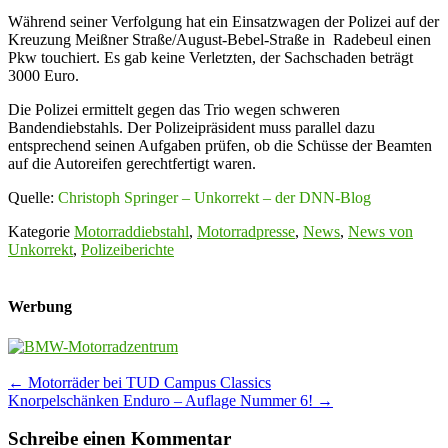
Während seiner Verfolgung hat ein Einsatzwagen der Polizei auf der
Kreuzung Meißner Straße/August-Bebel-Straße in Radebeul einen
Pkw touchiert. Es gab keine Verletzten, der Sachschaden beträgt
3000 Euro.
Die Polizei ermittelt gegen das Trio wegen schweren
Bandendiebstahls. Der Polizeipräsident muss parallel dazu
entsprechend seinen Aufgaben prüfen, ob die Schüsse der Beamten
auf die Autoreifen gerechtfertigt waren.
Quelle:
Christoph Springer – Unkorrekt – der DNN-Blog
Kategorie
Motorraddiebstahl
,
Motorradpresse
,
News
,
News von
Unkorrekt
,
Polizeiberichte
Werbung
Post
←
Motorräder bei TUD Campus Classics
Knorpelschänken Enduro – Auflage Nummer 6!
→
navigation
Schreibe einen Kommentar