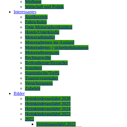
Werbung
Wirtschaft und Politik
Interessantes
Ausflugziele
Fahrschulen
Freie Motorradwerkstätten
Hotels/Unterkünfte
Motorradhändler
Motorradreisen ins Ausland
Motorradrenn- / sicherheitstrainings
Motorradtransporte
Rechtsanwälte
Reifendienste/Hersteller
Sonstiges
Stammtische/Treffs
Tourenveranstalter
Versicherungen
Zubehör
Bilder
Heimkinderausfahrt 2026
Heimkinderausfahrt 2025
Heimkinderausfahrt 2024
Heimkinderausfahrt 2023
2022
Vereinssausfahrt 2022