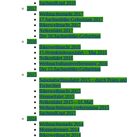
SachsenKrad 2018
2017
Weihnachtsmarkt 2017
17.Sachsenbike-Geburtstag 2017
Bikerweihnacht 2017
Nelkenfahrt 2017
Der 16.Sachsenbike-Geburtstag
2016
Bikerweihnacht 2016
15.Heimkinderausfahrt – Mai 2016
Nelkenfahrt 2016
Weihnachstbaumverbrennung 2016
Der 15.Sachsenbike-Geburtstag
2015
Saisonabschlussfahrt 2015 – durch Polen und
Tschechien
Bikerweihnacht 2015
Himmelfahrt 2015
Nelkenfahrt 2015 – 01.Mai!
Weihnachtsbaum-verbrennung 2015
SachsenKrad 2015
2014
Weihnachtsmarkt 2014
Moppedrennen 2014
Bikerweihnacht 2014