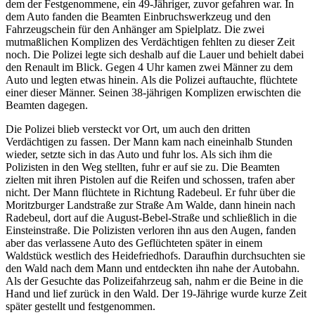
dem der Festgenommene, ein 49-Jähriger, zuvor gefahren war. In
dem Auto fanden die Beamten Einbruchswerkzeug und den
Fahrzeugschein für den Anhänger am Spielplatz. Die zwei
mutmaßlichen Komplizen des Verdächtigen fehlten zu dieser Zeit
noch. Die Polizei legte sich deshalb auf die Lauer und behielt dabei
den Renault im Blick. Gegen 4 Uhr kamen zwei Männer zu dem
Auto und legten etwas hinein. Als die Polizei auftauchte, flüchtete
einer dieser Männer. Seinen 38-jährigen Komplizen erwischten die
Beamten dagegen.
Die Polizei blieb versteckt vor Ort, um auch den dritten
Verdächtigen zu fassen. Der Mann kam nach eineinhalb Stunden
wieder, setzte sich in das Auto und fuhr los. Als sich ihm die
Polizisten in den Weg stellten, fuhr er auf sie zu. Die Beamten
zielten mit ihren Pistolen auf die Reifen und schossen, trafen aber
nicht. Der Mann flüchtete in Richtung Radebeul. Er fuhr über die
Moritzburger Landstraße zur Straße Am Walde, dann hinein nach
Radebeul, dort auf die August-Bebel-Straße und schließlich in die
Einsteinstraße. Die Polizisten verloren ihn aus den Augen, fanden
aber das verlassene Auto des Geflüchteten später in einem
Waldstück westlich des Heidefriedhofs. Daraufhin durchsuchten sie
den Wald nach dem Mann und entdeckten ihn nahe der Autobahn.
Als der Gesuchte das Polizeifahrzeug sah, nahm er die Beine in die
Hand und lief zurück in den Wald. Der 19-Jährige wurde kurze Zeit
später gestellt und festgenommen.