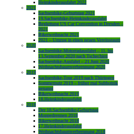
Heimkinderausfahrt 2022
2021
Sachsenbike-Geburtstag 2021
19.Sachsenbike-Heimkinderausfahrt
Begleitung US Car Convention in Dresden –
2021
Bikerweihnacht 2021
2021 – Umzug in einen neuen Vereinsraum
2020
Sachsenbike-Motorradausfahrt – 11. bis
13.September 2020 nach Tschechien
Sachsenbike-Ausfahrt – 21.Juni 2020
Weihnachtsbaumverbrennung 2020
2019
Sachsenbike-Tour 2019 nach Thüringen
Sommerputz 2019 – früher mal Subbotnik
genannt
Bikerweihnacht 2019
18.Heimkinderausfahrt
2018
Der 18.Sachsenbike-Geburtstag
Moppedrennen 2018
Bikerweihnacht 2018
17.Heimkinderausfahrt
Weihnachtsbaumverbrennung 2018