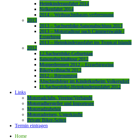
Heimkinderausfahrt 2014
Nelkenfahrt 2014
2014 – Weihnachtsbaum-verbrennung
2013
2013 – Sachsenbike-Saisonabschluss 2013
2013 – Motorradtour nach Cämmerswalde /
Erzgebirge
2013 – Heimkinderausfahrt ins Tropical Islands
2012
12.Sachsenbike-Geburtstag
Saisonabschlußtour 2012
Moppedrennen 2012 – Erzgebirgsring
Bikerweihnacht 2012
2012 – Büroumzug
Abschiedsfeier im Kinderkurheim Volkersdorf
11.Sachsenbike-Heimkinderausfahrt 2012
Links
Motorradclubs, Vereine/Verbände
Motorradhersteller und Importeure
Motorradzubehör
Motorradreisen, Unterkünfte
Private Biker-Seiten
Termin eintragen
Home