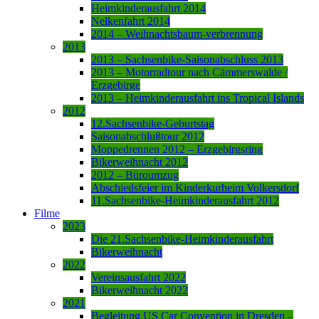
Heimkinderausfahrt 2014
Nelkenfahrt 2014
2014 – Weihnachtsbaum-verbrennung
2013
2013 – Sachsenbike-Saisonabschluss 2013
2013 – Motorradtour nach Cämmerswalde /
Erzgebirge
2013 – Heimkinderausfahrt ins Tropical Islands
2012
12.Sachsenbike-Geburtstag
Saisonabschlußtour 2012
Moppedrennen 2012 – Erzgebirgsring
Bikerweihnacht 2012
2012 – Büroumzug
Abschiedsfeier im Kinderkurheim Volkersdorf
11.Sachsenbike-Heimkinderausfahrt 2012
Filme
2023
Die 21.Sachsenbike-Heimkinderausfahrt
Bikerweihnacht
2022
Vereinsausfahrt 2022
Bikerweihnacht 2022
2021
Begleitung US Car Convention in Dresden –