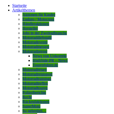
Startseite
Artikelthemen
Aktionen für Kinder
Enduro / Motocross
Händleraktionen
Hersteller
Jobs in der Zweiradbranche
Motorraddiebstahl
Motorradevents
Motorradmessen
Motorradpresse
News von Unkorrekt
HighSide-PR – News
Tourenfahrer.de
Motorradreisen
Motorradrennsport
Motorradtrainings
Motorradtreffen
Motorradtouren
Polizeiberichte
Recht
Rückrufaktionen
SuperMoto
So nebenbei…