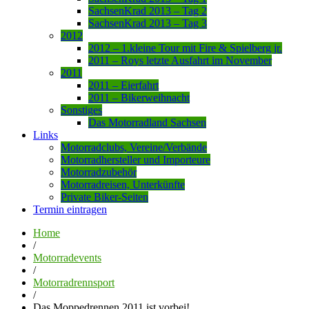
SachsenKrad 2013 – Tag 2
SachsenKrad 2013 – Tag 3
2012
2012 – 1.kleine Tour mit Fire & Spielberg jr.
2011 – Roys letzte Ausfahrt im November
2011
2011 – Eierfahrt
2011 – Bikerweihnacht
Sonstiges
Das Motorradland Sachsen
Links
Motorradclubs, Vereine/Verbände
Motorradhersteller und Importeure
Motorradzubehör
Motorradreisen, Unterkünfte
Private Biker-Seiten
Termin eintragen
Home
/
Motorradevents
/
Motorradrennsport
/
Das Moppedrennen 2011 ist vorbei!