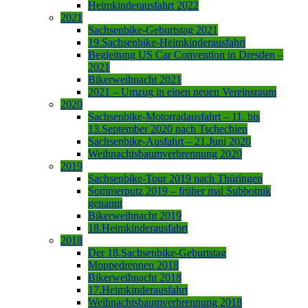
Heimkinderausfahrt 2022
2021
Sachsenbike-Geburtstag 2021
19.Sachsenbike-Heimkinderausfahrt
Begleitung US Car Convention in Dresden –
2021
Bikerweihnacht 2021
2021 – Umzug in einen neuen Vereinsraum
2020
Sachsenbike-Motorradausfahrt – 11. bis
13.September 2020 nach Tschechien
Sachsenbike-Ausfahrt – 21.Juni 2020
Weihnachtsbaumverbrennung 2020
2019
Sachsenbike-Tour 2019 nach Thüringen
Sommerputz 2019 – früher mal Subbotnik
genannt
Bikerweihnacht 2019
18.Heimkinderausfahrt
2018
Der 18.Sachsenbike-Geburtstag
Moppedrennen 2018
Bikerweihnacht 2018
17.Heimkinderausfahrt
Weihnachtsbaumverbrennung 2018