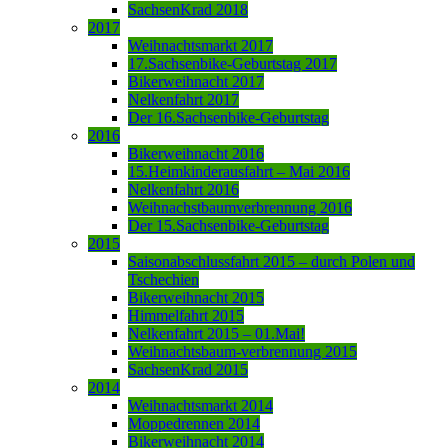
SachsenKrad 2018
2017
Weihnachtsmarkt 2017
17.Sachsenbike-Geburtstag 2017
Bikerweihnacht 2017
Nelkenfahrt 2017
Der 16.Sachsenbike-Geburtstag
2016
Bikerweihnacht 2016
15.Heimkinderausfahrt – Mai 2016
Nelkenfahrt 2016
Weihnachstbaumverbrennung 2016
Der 15.Sachsenbike-Geburtstag
2015
Saisonabschlussfahrt 2015 – durch Polen und
Tschechien
Bikerweihnacht 2015
Himmelfahrt 2015
Nelkenfahrt 2015 – 01.Mai!
Weihnachtsbaum-verbrennung 2015
SachsenKrad 2015
2014
Weihnachtsmarkt 2014
Moppedrennen 2014
Bikerweihnacht 2014