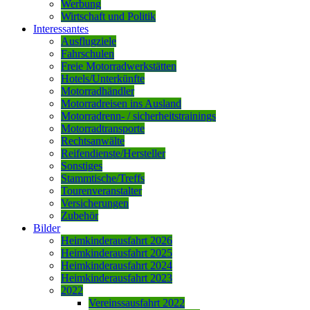
Werbung
Wirtschaft und Politik
Interessantes
Ausflugziele
Fahrschulen
Freie Motorradwerkstätten
Hotels/Unterkünfte
Motorradhändler
Motorradreisen ins Ausland
Motorradrenn- / sicherheitstrainings
Motorradtransporte
Rechtsanwälte
Reifendienste/Hersteller
Sonstiges
Stammtische/Treffs
Tourenveranstalter
Versicherungen
Zubehör
Bilder
Heimkinderausfahrt 2026
Heimkinderausfahrt 2025
Heimkinderausfahrt 2024
Heimkinderausfahrt 2023
2022
Vereinssausfahrt 2022