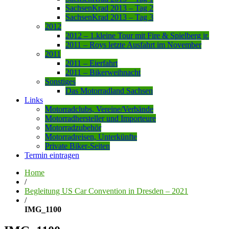
SachsenKrad 2013 – Tag 2
SachsenKrad 2013 – Tag 3
2012
2012 – 1.kleine Tour mit Fire & Spielberg jr.
2011 – Roys letzte Ausfahrt im November
2011
2011 – Eierfahrt
2011 – Bikerweihnacht
Sonstiges
Das Motorradland Sachsen
Links
Motorradclubs, Vereine/Verbände
Motorradhersteller und Importeure
Motorradzubehör
Motorradreisen, Unterkünfte
Private Biker-Seiten
Termin eintragen
Home
/
Begleitung US Car Convention in Dresden – 2021
/
IMG_1100