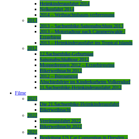
Heimkinderausfahrt 2014
Nelkenfahrt 2014
2014 – Weihnachtsbaum-verbrennung
2013
2013 – Sachsenbike-Saisonabschluss 2013
2013 – Motorradtour nach Cämmerswalde /
Erzgebirge
2013 – Heimkinderausfahrt ins Tropical Islands
2012
12.Sachsenbike-Geburtstag
Saisonabschlußtour 2012
Moppedrennen 2012 – Erzgebirgsring
Bikerweihnacht 2012
2012 – Büroumzug
Abschiedsfeier im Kinderkurheim Volkersdorf
11.Sachsenbike-Heimkinderausfahrt 2012
Filme
2023
Die 21.Sachsenbike-Heimkinderausfahrt
Bikerweihnacht
2022
Vereinsausfahrt 2022
Bikerweihnacht 2022
2021
Begleitung US Car Convention in Dresden –