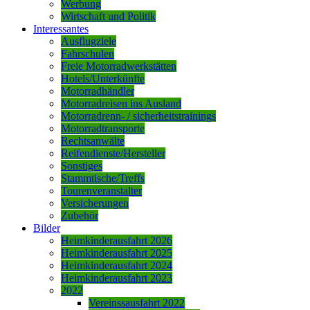
Werbung
Wirtschaft und Politik
Interessantes
Ausflugziele
Fahrschulen
Freie Motorradwerkstätten
Hotels/Unterkünfte
Motorradhändler
Motorradreisen ins Ausland
Motorradrenn- / sicherheitstrainings
Motorradtransporte
Rechtsanwälte
Reifendienste/Hersteller
Sonstiges
Stammtische/Treffs
Tourenveranstalter
Versicherungen
Zubehör
Bilder
Heimkinderausfahrt 2026
Heimkinderausfahrt 2025
Heimkinderausfahrt 2024
Heimkinderausfahrt 2023
2022
Vereinssausfahrt 2022