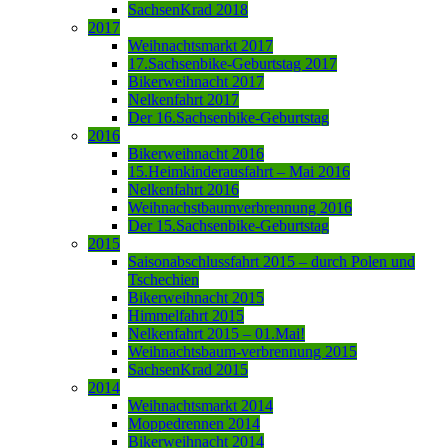
SachsenKrad 2018
2017
Weihnachtsmarkt 2017
17.Sachsenbike-Geburtstag 2017
Bikerweihnacht 2017
Nelkenfahrt 2017
Der 16.Sachsenbike-Geburtstag
2016
Bikerweihnacht 2016
15.Heimkinderausfahrt – Mai 2016
Nelkenfahrt 2016
Weihnachstbaumverbrennung 2016
Der 15.Sachsenbike-Geburtstag
2015
Saisonabschlussfahrt 2015 – durch Polen und
Tschechien
Bikerweihnacht 2015
Himmelfahrt 2015
Nelkenfahrt 2015 – 01.Mai!
Weihnachtsbaum-verbrennung 2015
SachsenKrad 2015
2014
Weihnachtsmarkt 2014
Moppedrennen 2014
Bikerweihnacht 2014