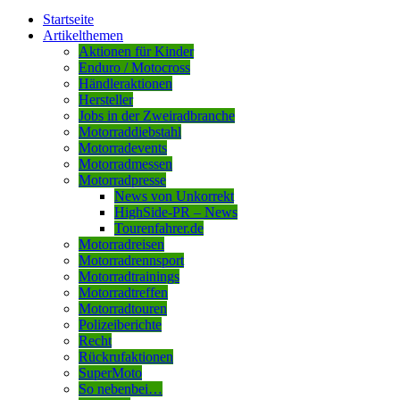
Startseite
Artikelthemen
Aktionen für Kinder
Enduro / Motocross
Händleraktionen
Hersteller
Jobs in der Zweiradbranche
Motorraddiebstahl
Motorradevents
Motorradmessen
Motorradpresse
News von Unkorrekt
HighSide-PR – News
Tourenfahrer.de
Motorradreisen
Motorradrennsport
Motorradtrainings
Motorradtreffen
Motorradtouren
Polizeiberichte
Recht
Rückrufaktionen
SuperMoto
So nebenbei…