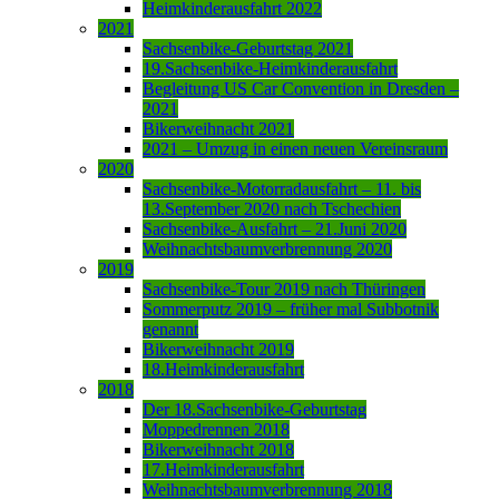
Heimkinderausfahrt 2022
2021
Sachsenbike-Geburtstag 2021
19.Sachsenbike-Heimkinderausfahrt
Begleitung US Car Convention in Dresden –
2021
Bikerweihnacht 2021
2021 – Umzug in einen neuen Vereinsraum
2020
Sachsenbike-Motorradausfahrt – 11. bis
13.September 2020 nach Tschechien
Sachsenbike-Ausfahrt – 21.Juni 2020
Weihnachtsbaumverbrennung 2020
2019
Sachsenbike-Tour 2019 nach Thüringen
Sommerputz 2019 – früher mal Subbotnik
genannt
Bikerweihnacht 2019
18.Heimkinderausfahrt
2018
Der 18.Sachsenbike-Geburtstag
Moppedrennen 2018
Bikerweihnacht 2018
17.Heimkinderausfahrt
Weihnachtsbaumverbrennung 2018