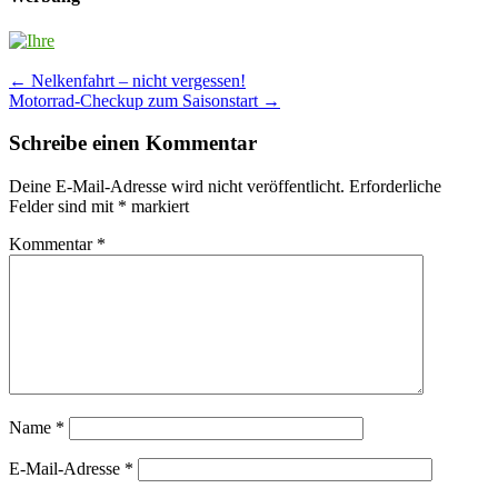
Post
←
Nelkenfahrt – nicht vergessen!
Motorrad-Checkup zum Saisonstart
→
navigation
Schreibe einen Kommentar
Deine E-Mail-Adresse wird nicht veröffentlicht.
Erforderliche
Felder sind mit
*
markiert
Kommentar
*
Name
*
E-Mail-Adresse
*