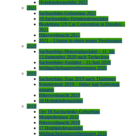
Heimkinderausfahrt 2022
2021
Sachsenbike-Geburtstag 2021
19.Sachsenbike-Heimkinderausfahrt
Begleitung US Car Convention in Dresden –
2021
Bikerweihnacht 2021
2021 – Umzug in einen neuen Vereinsraum
2020
Sachsenbike-Motorradausfahrt – 11. bis
13.September 2020 nach Tschechien
Sachsenbike-Ausfahrt – 21.Juni 2020
Weihnachtsbaumverbrennung 2020
2019
Sachsenbike-Tour 2019 nach Thüringen
Sommerputz 2019 – früher mal Subbotnik
genannt
Bikerweihnacht 2019
18.Heimkinderausfahrt
2018
Der 18.Sachsenbike-Geburtstag
Moppedrennen 2018
Bikerweihnacht 2018
17.Heimkinderausfahrt
Weihnachtsbaumverbrennung 2018