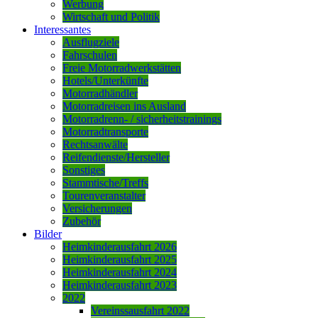
Werbung
Wirtschaft und Politik
Interessantes
Ausflugziele
Fahrschulen
Freie Motorradwerkstätten
Hotels/Unterkünfte
Motorradhändler
Motorradreisen ins Ausland
Motorradrenn- / sicherheitstrainings
Motorradtransporte
Rechtsanwälte
Reifendienste/Hersteller
Sonstiges
Stammtische/Treffs
Tourenveranstalter
Versicherungen
Zubehör
Bilder
Heimkinderausfahrt 2026
Heimkinderausfahrt 2025
Heimkinderausfahrt 2024
Heimkinderausfahrt 2023
2022
Vereinssausfahrt 2022