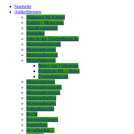
Startseite
Artikelthemen
Aktionen für Kinder
Enduro / Motocross
Händleraktionen
Hersteller
Jobs in der Zweiradbranche
Motorraddiebstahl
Motorradevents
Motorradmessen
Motorradpresse
News von Unkorrekt
HighSide-PR – News
Tourenfahrer.de
Motorradreisen
Motorradrennsport
Motorradtrainings
Motorradtreffen
Motorradtouren
Polizeiberichte
Recht
Rückrufaktionen
SuperMoto
So nebenbei…