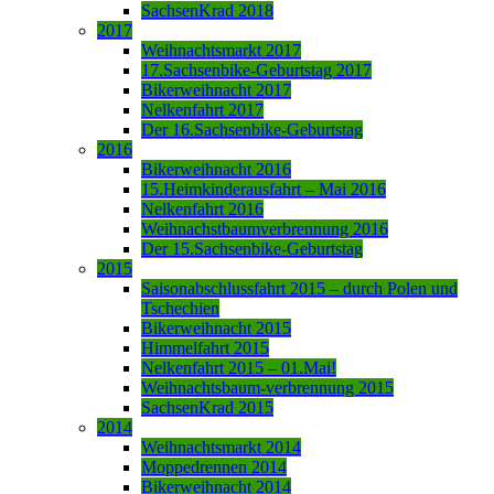
SachsenKrad 2018
2017
Weihnachtsmarkt 2017
17.Sachsenbike-Geburtstag 2017
Bikerweihnacht 2017
Nelkenfahrt 2017
Der 16.Sachsenbike-Geburtstag
2016
Bikerweihnacht 2016
15.Heimkinderausfahrt – Mai 2016
Nelkenfahrt 2016
Weihnachstbaumverbrennung 2016
Der 15.Sachsenbike-Geburtstag
2015
Saisonabschlussfahrt 2015 – durch Polen und
Tschechien
Bikerweihnacht 2015
Himmelfahrt 2015
Nelkenfahrt 2015 – 01.Mai!
Weihnachtsbaum-verbrennung 2015
SachsenKrad 2015
2014
Weihnachtsmarkt 2014
Moppedrennen 2014
Bikerweihnacht 2014