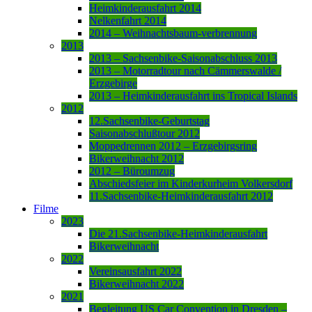
Heimkinderausfahrt 2014
Nelkenfahrt 2014
2014 – Weihnachtsbaum-verbrennung
2013
2013 – Sachsenbike-Saisonabschluss 2013
2013 – Motorradtour nach Cämmerswalde /
Erzgebirge
2013 – Heimkinderausfahrt ins Tropical Islands
2012
12.Sachsenbike-Geburtstag
Saisonabschlußtour 2012
Moppedrennen 2012 – Erzgebirgsring
Bikerweihnacht 2012
2012 – Büroumzug
Abschiedsfeier im Kinderkurheim Volkersdorf
11.Sachsenbike-Heimkinderausfahrt 2012
Filme
2023
Die 21.Sachsenbike-Heimkinderausfahrt
Bikerweihnacht
2022
Vereinsausfahrt 2022
Bikerweihnacht 2022
2021
Begleitung US Car Convention in Dresden –