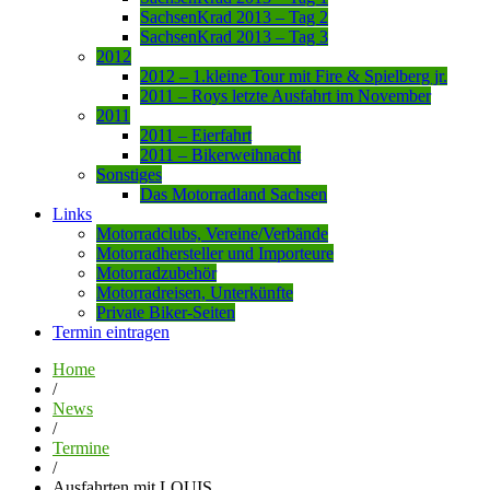
SachsenKrad 2013 – Tag 2
SachsenKrad 2013 – Tag 3
2012
2012 – 1.kleine Tour mit Fire & Spielberg jr.
2011 – Roys letzte Ausfahrt im November
2011
2011 – Eierfahrt
2011 – Bikerweihnacht
Sonstiges
Das Motorradland Sachsen
Links
Motorradclubs, Vereine/Verbände
Motorradhersteller und Importeure
Motorradzubehör
Motorradreisen, Unterkünfte
Private Biker-Seiten
Termin eintragen
Home
/
News
/
Termine
/
Ausfahrten mit LOUIS