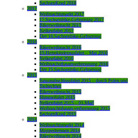
SachsenKrad 2018
2017
Weihnachtsmarkt 2017
17.Sachsenbike-Geburtstag 2017
Bikerweihnacht 2017
Nelkenfahrt 2017
Der 16.Sachsenbike-Geburtstag
2016
Bikerweihnacht 2016
15.Heimkinderausfahrt – Mai 2016
Nelkenfahrt 2016
Weihnachstbaumverbrennung 2016
Der 15.Sachsenbike-Geburtstag
2015
Saisonabschlussfahrt 2015 – durch Polen und
Tschechien
Bikerweihnacht 2015
Himmelfahrt 2015
Nelkenfahrt 2015 – 01.Mai!
Weihnachtsbaum-verbrennung 2015
SachsenKrad 2015
2014
Weihnachtsmarkt 2014
Moppedrennen 2014
Bikerweihnacht 2014