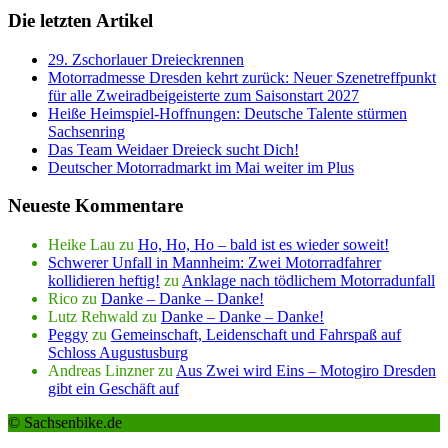
Die letzten Artikel
29. Zschorlauer Dreieckrennen
Motorradmesse Dresden kehrt zurück: Neuer Szenetreffpunkt
für alle Zweiradbeigeisterte zum Saisonstart 2027
Heiße Heimspiel-Hoffnungen: Deutsche Talente stürmen
Sachsenring
Das Team Weidaer Dreieck sucht Dich!
Deutscher Motorradmarkt im Mai weiter im Plus
Neueste Kommentare
Heike Lau
zu
Ho, Ho, Ho – bald ist es wieder soweit!
Schwerer Unfall in Mannheim: Zwei Motorradfahrer
kollidieren heftig!
zu
Anklage nach tödlichem Motorradunfall
Rico
zu
Danke – Danke – Danke!
Lutz Rehwald
zu
Danke – Danke – Danke!
Peggy
zu
Gemeinschaft, Leidenschaft und Fahrspaß auf
Schloss Augustusburg
Andreas Linzner
zu
Aus Zwei wird Eins – Motogiro Dresden
gibt ein Geschäft auf
© Sachsenbike.de