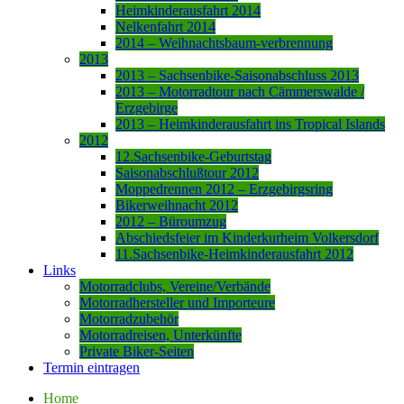
Heimkinderausfahrt 2014
Nelkenfahrt 2014
2014 – Weihnachtsbaum-verbrennung
2013
2013 – Sachsenbike-Saisonabschluss 2013
2013 – Motorradtour nach Cämmerswalde /
Erzgebirge
2013 – Heimkinderausfahrt ins Tropical Islands
2012
12.Sachsenbike-Geburtstag
Saisonabschlußtour 2012
Moppedrennen 2012 – Erzgebirgsring
Bikerweihnacht 2012
2012 – Büroumzug
Abschiedsfeier im Kinderkurheim Volkersdorf
11.Sachsenbike-Heimkinderausfahrt 2012
Links
Motorradclubs, Vereine/Verbände
Motorradhersteller und Importeure
Motorradzubehör
Motorradreisen, Unterkünfte
Private Biker-Seiten
Termin eintragen
Home