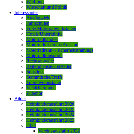
Werbung
Wirtschaft und Politik
Interessantes
Ausflugziele
Fahrschulen
Freie Motorradwerkstätten
Hotels/Unterkünfte
Motorradhändler
Motorradreisen ins Ausland
Motorradrenn- / sicherheitstrainings
Motorradtransporte
Rechtsanwälte
Reifendienste/Hersteller
Sonstiges
Stammtische/Treffs
Tourenveranstalter
Versicherungen
Zubehör
Bilder
Heimkinderausfahrt 2026
Heimkinderausfahrt 2025
Heimkinderausfahrt 2024
Heimkinderausfahrt 2023
2022
Vereinssausfahrt 2022