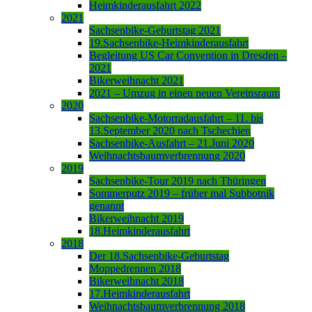
Heimkinderausfahrt 2022
2021
Sachsenbike-Geburtstag 2021
19.Sachsenbike-Heimkinderausfahrt
Begleitung US Car Convention in Dresden –
2021
Bikerweihnacht 2021
2021 – Umzug in einen neuen Vereinsraum
2020
Sachsenbike-Motorradausfahrt – 11. bis
13.September 2020 nach Tschechien
Sachsenbike-Ausfahrt – 21.Juni 2020
Weihnachtsbaumverbrennung 2020
2019
Sachsenbike-Tour 2019 nach Thüringen
Sommerputz 2019 – früher mal Subbotnik
genannt
Bikerweihnacht 2019
18.Heimkinderausfahrt
2018
Der 18.Sachsenbike-Geburtstag
Moppedrennen 2018
Bikerweihnacht 2018
17.Heimkinderausfahrt
Weihnachtsbaumverbrennung 2018