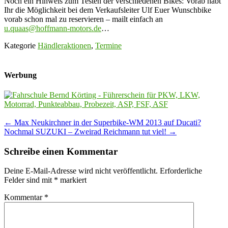
Noch ein Hinweis zum Testen der verschiedenen Bikes: Vorab habt
Ihr die Möglichkeit bei dem Verkaufsleiter Ulf Euer Wunschbike
vorab schon mal zu reservieren – mailt einfach an
u.quaas@hoffmann-motors.de
…
Kategorie
Händleraktionen
,
Termine
Werbung
Post
←
Max Neukirchner in der Superbike-WM 2013 auf Ducati?
Nochmal SUZUKI – Zweirad Reichmann tut viel!
→
navigation
Schreibe einen Kommentar
Deine E-Mail-Adresse wird nicht veröffentlicht.
Erforderliche
Felder sind mit
*
markiert
Kommentar
*