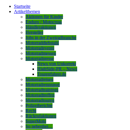
Startseite
Artikelthemen
Aktionen für Kinder
Enduro / Motocross
Händleraktionen
Hersteller
Jobs in der Zweiradbranche
Motorraddiebstahl
Motorradevents
Motorradmessen
Motorradpresse
News von Unkorrekt
HighSide-PR – News
Tourenfahrer.de
Motorradreisen
Motorradrennsport
Motorradtrainings
Motorradtreffen
Motorradtouren
Polizeiberichte
Recht
Rückrufaktionen
SuperMoto
So nebenbei…