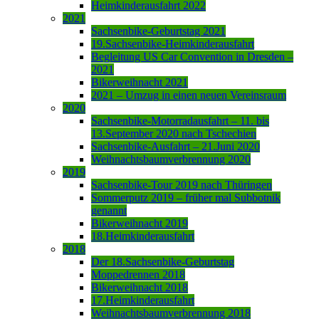
Heimkinderausfahrt 2022
2021
Sachsenbike-Geburtstag 2021
19.Sachsenbike-Heimkinderausfahrt
Begleitung US Car Convention in Dresden –
2021
Bikerweihnacht 2021
2021 – Umzug in einen neuen Vereinsraum
2020
Sachsenbike-Motorradausfahrt – 11. bis
13.September 2020 nach Tschechien
Sachsenbike-Ausfahrt – 21.Juni 2020
Weihnachtsbaumverbrennung 2020
2019
Sachsenbike-Tour 2019 nach Thüringen
Sommerputz 2019 – früher mal Subbotnik
genannt
Bikerweihnacht 2019
18.Heimkinderausfahrt
2018
Der 18.Sachsenbike-Geburtstag
Moppedrennen 2018
Bikerweihnacht 2018
17.Heimkinderausfahrt
Weihnachtsbaumverbrennung 2018