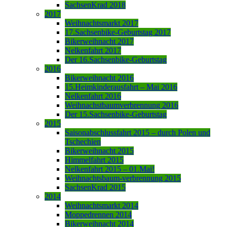
SachsenKrad 2018
2017
Weihnachtsmarkt 2017
17.Sachsenbike-Geburtstag 2017
Bikerweihnacht 2017
Nelkenfahrt 2017
Der 16.Sachsenbike-Geburtstag
2016
Bikerweihnacht 2016
15.Heimkinderausfahrt – Mai 2016
Nelkenfahrt 2016
Weihnachstbaumverbrennung 2016
Der 15.Sachsenbike-Geburtstag
2015
Saisonabschlussfahrt 2015 – durch Polen und
Tschechien
Bikerweihnacht 2015
Himmelfahrt 2015
Nelkenfahrt 2015 – 01.Mai!
Weihnachtsbaum-verbrennung 2015
SachsenKrad 2015
2014
Weihnachtsmarkt 2014
Moppedrennen 2014
Bikerweihnacht 2014