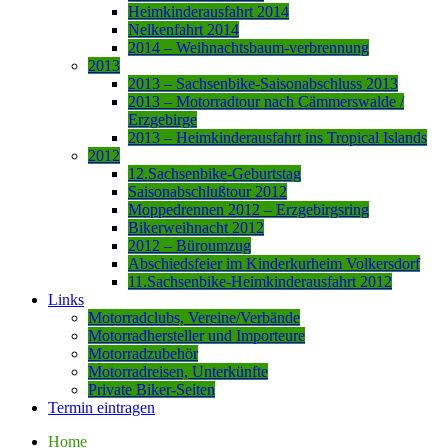
Heimkinderausfahrt 2014
Nelkenfahrt 2014
2014 – Weihnachtsbaum-verbrennung
2013
2013 – Sachsenbike-Saisonabschluss 2013
2013 – Motorradtour nach Cämmerswalde /
Erzgebirge
2013 – Heimkinderausfahrt ins Tropical Islands
2012
12.Sachsenbike-Geburtstag
Saisonabschlußtour 2012
Moppedrennen 2012 – Erzgebirgsring
Bikerweihnacht 2012
2012 – Büroumzug
Abschiedsfeier im Kinderkurheim Volkersdorf
11.Sachsenbike-Heimkinderausfahrt 2012
Links
Motorradclubs, Vereine/Verbände
Motorradhersteller und Importeure
Motorradzubehör
Motorradreisen, Unterkünfte
Private Biker-Seiten
Termin eintragen
Home