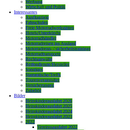
Werbung
Wirtschaft und Politik
Interessantes
Ausflugziele
Fahrschulen
Freie Motorradwerkstätten
Hotels/Unterkünfte
Motorradhändler
Motorradreisen ins Ausland
Motorradrenn- / sicherheitstrainings
Motorradtransporte
Rechtsanwälte
Reifendienste/Hersteller
Sonstiges
Stammtische/Treffs
Tourenveranstalter
Versicherungen
Zubehör
Bilder
Heimkinderausfahrt 2026
Heimkinderausfahrt 2025
Heimkinderausfahrt 2024
Heimkinderausfahrt 2023
2022
Vereinssausfahrt 2022