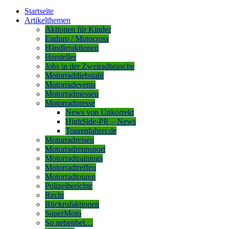
Startseite
Artikelthemen
Aktionen für Kinder
Enduro / Motocross
Händleraktionen
Hersteller
Jobs in der Zweiradbranche
Motorraddiebstahl
Motorradevents
Motorradmessen
Motorradpresse
News von Unkorrekt
HighSide-PR – News
Tourenfahrer.de
Motorradreisen
Motorradrennsport
Motorradtrainings
Motorradtreffen
Motorradtouren
Polizeiberichte
Recht
Rückrufaktionen
SuperMoto
So nebenbei…