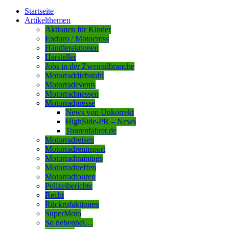
Startseite
Artikelthemen
Aktionen für Kinder
Enduro / Motocross
Händleraktionen
Hersteller
Jobs in der Zweiradbranche
Motorraddiebstahl
Motorradevents
Motorradmessen
Motorradpresse
News von Unkorrekt
HighSide-PR – News
Tourenfahrer.de
Motorradreisen
Motorradrennsport
Motorradtrainings
Motorradtreffen
Motorradtouren
Polizeiberichte
Recht
Rückrufaktionen
SuperMoto
So nebenbei…