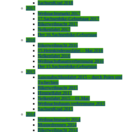
SachsenKrad 2018
2017
Weihnachtsmarkt 2017
17.Sachsenbike-Geburtstag 2017
Bikerweihnacht 2017
Nelkenfahrt 2017
Der 16.Sachsenbike-Geburtstag
2016
Bikerweihnacht 2016
15.Heimkinderausfahrt – Mai 2016
Nelkenfahrt 2016
Weihnachstbaumverbrennung 2016
Der 15.Sachsenbike-Geburtstag
2015
Saisonabschlussfahrt 2015 – durch Polen und
Tschechien
Bikerweihnacht 2015
Himmelfahrt 2015
Nelkenfahrt 2015 – 01.Mai!
Weihnachtsbaum-verbrennung 2015
SachsenKrad 2015
2014
Weihnachtsmarkt 2014
Moppedrennen 2014
Bikerweihnacht 2014