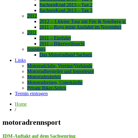
SachsenKrad 2013 – Tag 2
SachsenKrad 2013 – Tag 3
2012
2012 – 1.kleine Tour mit Fire & Spielberg jr.
2011 – Roys letzte Ausfahrt im November
2011
2011 – Eierfahrt
2011 – Bikerweihnacht
Sonstiges
Das Motorradland Sachsen
Links
Motorradclubs, Vereine/Verbände
Motorradhersteller und Importeure
Motorradzubehör
Motorradreisen, Unterkünfte
Private Biker-Seiten
Termin eintragen
Home
/
motoradrennsport
IDM-Auftakt auf dem Sachsenring