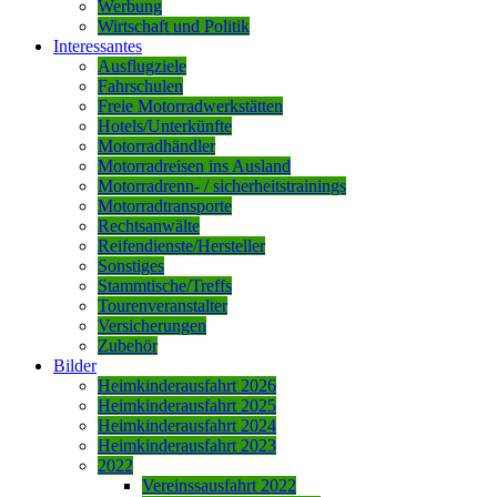
Werbung
Wirtschaft und Politik
Interessantes
Ausflugziele
Fahrschulen
Freie Motorradwerkstätten
Hotels/Unterkünfte
Motorradhändler
Motorradreisen ins Ausland
Motorradrenn- / sicherheitstrainings
Motorradtransporte
Rechtsanwälte
Reifendienste/Hersteller
Sonstiges
Stammtische/Treffs
Tourenveranstalter
Versicherungen
Zubehör
Bilder
Heimkinderausfahrt 2026
Heimkinderausfahrt 2025
Heimkinderausfahrt 2024
Heimkinderausfahrt 2023
2022
Vereinssausfahrt 2022