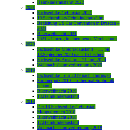
Heimkinderausfahrt 2022
2021
Sachsenbike-Geburtstag 2021
19.Sachsenbike-Heimkinderausfahrt
Begleitung US Car Convention in Dresden –
2021
Bikerweihnacht 2021
2021 – Umzug in einen neuen Vereinsraum
2020
Sachsenbike-Motorradausfahrt – 11. bis
13.September 2020 nach Tschechien
Sachsenbike-Ausfahrt – 21.Juni 2020
Weihnachtsbaumverbrennung 2020
2019
Sachsenbike-Tour 2019 nach Thüringen
Sommerputz 2019 – früher mal Subbotnik
genannt
Bikerweihnacht 2019
18.Heimkinderausfahrt
2018
Der 18.Sachsenbike-Geburtstag
Moppedrennen 2018
Bikerweihnacht 2018
17.Heimkinderausfahrt
Weihnachtsbaumverbrennung 2018