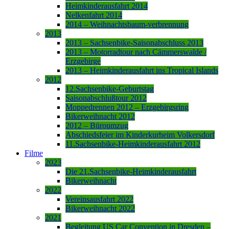
Heimkinderausfahrt 2014
Nelkenfahrt 2014
2014 – Weihnachtsbaum-verbrennung
2013
2013 – Sachsenbike-Saisonabschluss 2013
2013 – Motorradtour nach Cämmerswalde /
Erzgebirge
2013 – Heimkinderausfahrt ins Tropical Islands
2012
12.Sachsenbike-Geburtstag
Saisonabschlußtour 2012
Moppedrennen 2012 – Erzgebirgsring
Bikerweihnacht 2012
2012 – Büroumzug
Abschiedsfeier im Kinderkurheim Volkersdorf
11.Sachsenbike-Heimkinderausfahrt 2012
Filme
2023
Die 21.Sachsenbike-Heimkinderausfahrt
Bikerweihnacht
2022
Vereinsausfahrt 2022
Bikerweihnacht 2022
2021
Begleitung US Car Convention in Dresden –