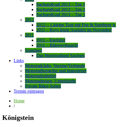
SachsenKrad 2013 – Tag 1
SachsenKrad 2013 – Tag 2
SachsenKrad 2013 – Tag 3
2012
2012 – 1.kleine Tour mit Fire & Spielberg jr.
2011 – Roys letzte Ausfahrt im November
2011
2011 – Eierfahrt
2011 – Bikerweihnacht
Sonstiges
Das Motorradland Sachsen
Links
Motorradclubs, Vereine/Verbände
Motorradhersteller und Importeure
Motorradzubehör
Motorradreisen, Unterkünfte
Private Biker-Seiten
Termin eintragen
Home
/
Königstein