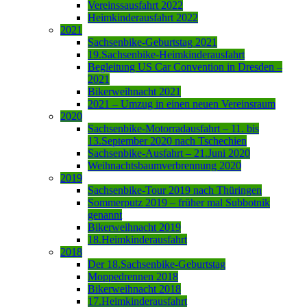
Vereinssausfahrt 2022
Heimkinderausfahrt 2022
2021
Sachsenbike-Geburtstag 2021
19.Sachsenbike-Heimkinderausfahrt
Begleitung US Car Convention in Dresden –
2021
Bikerweihnacht 2021
2021 – Umzug in einen neuen Vereinsraum
2020
Sachsenbike-Motorradausfahrt – 11. bis
13.September 2020 nach Tschechien
Sachsenbike-Ausfahrt – 21.Juni 2020
Weihnachtsbaumverbrennung 2020
2019
Sachsenbike-Tour 2019 nach Thüringen
Sommerputz 2019 – früher mal Subbotnik
genannt
Bikerweihnacht 2019
18.Heimkinderausfahrt
2018
Der 18.Sachsenbike-Geburtstag
Moppedrennen 2018
Bikerweihnacht 2018
17.Heimkinderausfahrt