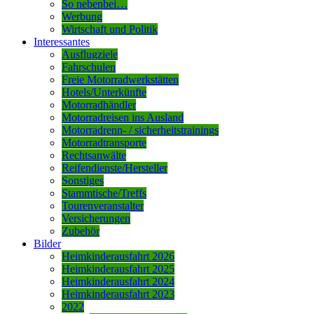
So nebenbei…
Werbung
Wirtschaft und Politik
Interessantes
Ausflugziele
Fahrschulen
Freie Motorradwerkstätten
Hotels/Unterkünfte
Motorradhändler
Motorradreisen ins Ausland
Motorradrenn- / sicherheitstrainings
Motorradtransporte
Rechtsanwälte
Reifendienste/Hersteller
Sonstiges
Stammtische/Treffs
Tourenveranstalter
Versicherungen
Zubehör
Bilder
Heimkinderausfahrt 2026
Heimkinderausfahrt 2025
Heimkinderausfahrt 2024
Heimkinderausfahrt 2023
2022