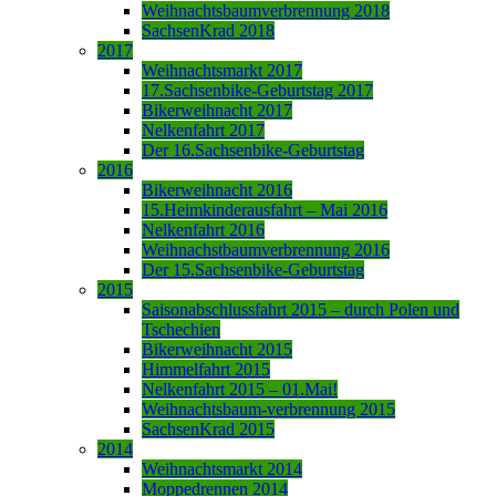
Weihnachtsbaumverbrennung 2018
SachsenKrad 2018
2017
Weihnachtsmarkt 2017
17.Sachsenbike-Geburtstag 2017
Bikerweihnacht 2017
Nelkenfahrt 2017
Der 16.Sachsenbike-Geburtstag
2016
Bikerweihnacht 2016
15.Heimkinderausfahrt – Mai 2016
Nelkenfahrt 2016
Weihnachstbaumverbrennung 2016
Der 15.Sachsenbike-Geburtstag
2015
Saisonabschlussfahrt 2015 – durch Polen und
Tschechien
Bikerweihnacht 2015
Himmelfahrt 2015
Nelkenfahrt 2015 – 01.Mai!
Weihnachtsbaum-verbrennung 2015
SachsenKrad 2015
2014
Weihnachtsmarkt 2014
Moppedrennen 2014