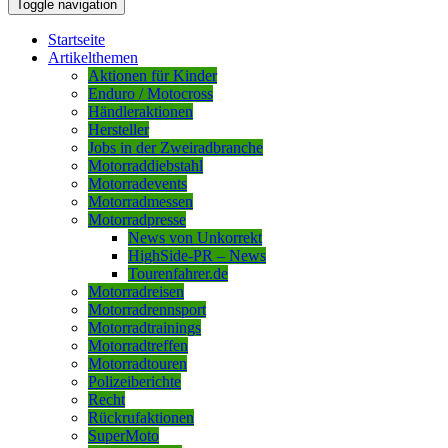
Toggle navigation
Startseite
Artikelthemen
Aktionen für Kinder
Enduro / Motocross
Händleraktionen
Hersteller
Jobs in der Zweiradbranche
Motorraddiebstahl
Motorradevents
Motorradmessen
Motorradpresse
News von Unkorrekt
HighSide-PR – News
Tourenfahrer.de
Motorradreisen
Motorradrennsport
Motorradtrainings
Motorradtreffen
Motorradtouren
Polizeiberichte
Recht
Rückrufaktionen
SuperMoto