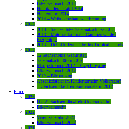
Bikerweihnacht 2014
Heimkinderausfahrt 2014
Nelkenfahrt 2014
2014 – Weihnachtsbaum-verbrennung
2013
2013 – Sachsenbike-Saisonabschluss 2013
2013 – Motorradtour nach Cämmerswalde /
Erzgebirge
2013 – Heimkinderausfahrt ins Tropical Islands
2012
12.Sachsenbike-Geburtstag
Saisonabschlußtour 2012
Moppedrennen 2012 – Erzgebirgsring
Bikerweihnacht 2012
2012 – Büroumzug
Abschiedsfeier im Kinderkurheim Volkersdorf
11.Sachsenbike-Heimkinderausfahrt 2012
Filme
2023
Die 21.Sachsenbike-Heimkinderausfahrt
Bikerweihnacht
2022
Vereinsausfahrt 2022
Bikerweihnacht 2022
2021