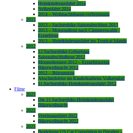
Heimkinderausfahrt 2014
Nelkenfahrt 2014
2014 – Weihnachtsbaum-verbrennung
2013
2013 – Sachsenbike-Saisonabschluss 2013
2013 – Motorradtour nach Cämmerswalde /
Erzgebirge
2013 – Heimkinderausfahrt ins Tropical Islands
2012
12.Sachsenbike-Geburtstag
Saisonabschlußtour 2012
Moppedrennen 2012 – Erzgebirgsring
Bikerweihnacht 2012
2012 – Büroumzug
Abschiedsfeier im Kinderkurheim Volkersdorf
11.Sachsenbike-Heimkinderausfahrt 2012
Filme
2023
Die 21.Sachsenbike-Heimkinderausfahrt
Bikerweihnacht
2022
Vereinsausfahrt 2022
Bikerweihnacht 2022
2021
Begleitung US Car Convention in Dresden –