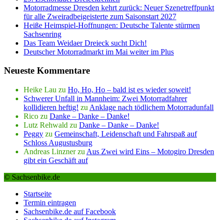
Motorradmesse Dresden kehrt zurück: Neuer Szenetreffpunkt
für alle Zweiradbeigeisterte zum Saisonstart 2027
Heiße Heimspiel-Hoffnungen: Deutsche Talente stürmen
Sachsenring
Das Team Weidaer Dreieck sucht Dich!
Deutscher Motorradmarkt im Mai weiter im Plus
Neueste Kommentare
Heike Lau
zu
Ho, Ho, Ho – bald ist es wieder soweit!
Schwerer Unfall in Mannheim: Zwei Motorradfahrer
kollidieren heftig!
zu
Anklage nach tödlichem Motorradunfall
Rico
zu
Danke – Danke – Danke!
Lutz Rehwald
zu
Danke – Danke – Danke!
Peggy
zu
Gemeinschaft, Leidenschaft und Fahrspaß auf
Schloss Augustusburg
Andreas Linzner
zu
Aus Zwei wird Eins – Motogiro Dresden
gibt ein Geschäft auf
© Sachsenbike.de
Startseite
Termin eintragen
Sachsenbike.de auf Facebook