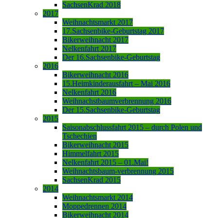
SachsenKrad 2018
2017
Weihnachtsmarkt 2017
17.Sachsenbike-Geburtstag 2017
Bikerweihnacht 2017
Nelkenfahrt 2017
Der 16.Sachsenbike-Geburtstag
2016
Bikerweihnacht 2016
15.Heimkinderausfahrt – Mai 2016
Nelkenfahrt 2016
Weihnachstbaumverbrennung 2016
Der 15.Sachsenbike-Geburtstag
2015
Saisonabschlussfahrt 2015 – durch Polen und
Tschechien
Bikerweihnacht 2015
Himmelfahrt 2015
Nelkenfahrt 2015 – 01.Mai!
Weihnachtsbaum-verbrennung 2015
SachsenKrad 2015
2014
Weihnachtsmarkt 2014
Moppedrennen 2014
Bikerweihnacht 2014