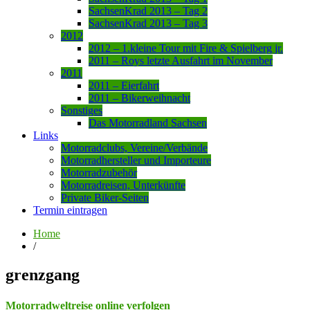
SachsenKrad 2013 – Tag 2
SachsenKrad 2013 – Tag 3
2012
2012 – 1.kleine Tour mit Fire & Spielberg jr.
2011 – Roys letzte Ausfahrt im November
2011
2011 – Eierfahrt
2011 – Bikerweihnacht
Sonstiges
Das Motorradland Sachsen
Links
Motorradclubs, Vereine/Verbände
Motorradhersteller und Importeure
Motorradzubehör
Motorradreisen, Unterkünfte
Private Biker-Seiten
Termin eintragen
Home
/
grenzgang
Motorradweltreise online verfolgen