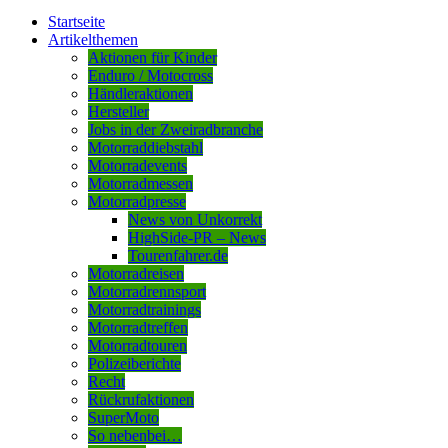
Startseite
Artikelthemen
Aktionen für Kinder
Enduro / Motocross
Händleraktionen
Hersteller
Jobs in der Zweiradbranche
Motorraddiebstahl
Motorradevents
Motorradmessen
Motorradpresse
News von Unkorrekt
HighSide-PR – News
Tourenfahrer.de
Motorradreisen
Motorradrennsport
Motorradtrainings
Motorradtreffen
Motorradtouren
Polizeiberichte
Recht
Rückrufaktionen
SuperMoto
So nebenbei…