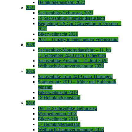
Heimkinderausfahrt 2022
2021
Sachsenbike-Geburtstag 2021
19.Sachsenbike-Heimkinderausfahrt
Begleitung US Car Convention in Dresden –
2021
Bikerweihnacht 2021
2021 – Umzug in einen neuen Vereinsraum
2020
Sachsenbike-Motorradausfahrt – 11. bis
13.September 2020 nach Tschechien
Sachsenbike-Ausfahrt – 21.Juni 2020
Weihnachtsbaumverbrennung 2020
2019
Sachsenbike-Tour 2019 nach Thüringen
Sommerputz 2019 – früher mal Subbotnik
genannt
Bikerweihnacht 2019
18.Heimkinderausfahrt
2018
Der 18.Sachsenbike-Geburtstag
Moppedrennen 2018
Bikerweihnacht 2018
17.Heimkinderausfahrt
Weihnachtsbaumverbrennung 2018