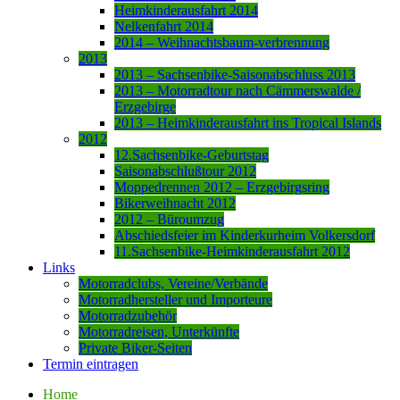
Heimkinderausfahrt 2014
Nelkenfahrt 2014
2014 – Weihnachtsbaum-verbrennung
2013
2013 – Sachsenbike-Saisonabschluss 2013
2013 – Motorradtour nach Cämmerswalde /
Erzgebirge
2013 – Heimkinderausfahrt ins Tropical Islands
2012
12.Sachsenbike-Geburtstag
Saisonabschlußtour 2012
Moppedrennen 2012 – Erzgebirgsring
Bikerweihnacht 2012
2012 – Büroumzug
Abschiedsfeier im Kinderkurheim Volkersdorf
11.Sachsenbike-Heimkinderausfahrt 2012
Links
Motorradclubs, Vereine/Verbände
Motorradhersteller und Importeure
Motorradzubehör
Motorradreisen, Unterkünfte
Private Biker-Seiten
Termin eintragen
Home