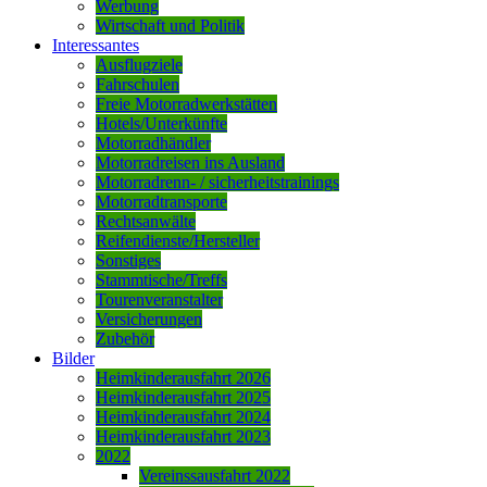
Werbung
Wirtschaft und Politik
Interessantes
Ausflugziele
Fahrschulen
Freie Motorradwerkstätten
Hotels/Unterkünfte
Motorradhändler
Motorradreisen ins Ausland
Motorradrenn- / sicherheitstrainings
Motorradtransporte
Rechtsanwälte
Reifendienste/Hersteller
Sonstiges
Stammtische/Treffs
Tourenveranstalter
Versicherungen
Zubehör
Bilder
Heimkinderausfahrt 2026
Heimkinderausfahrt 2025
Heimkinderausfahrt 2024
Heimkinderausfahrt 2023
2022
Vereinssausfahrt 2022