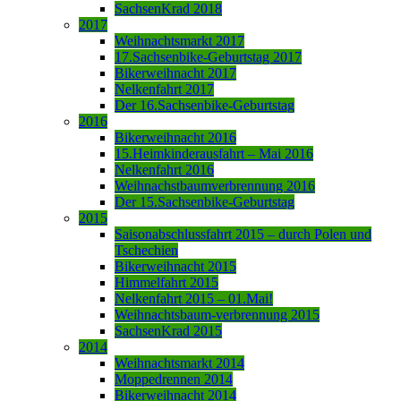
SachsenKrad 2018
2017
Weihnachtsmarkt 2017
17.Sachsenbike-Geburtstag 2017
Bikerweihnacht 2017
Nelkenfahrt 2017
Der 16.Sachsenbike-Geburtstag
2016
Bikerweihnacht 2016
15.Heimkinderausfahrt – Mai 2016
Nelkenfahrt 2016
Weihnachstbaumverbrennung 2016
Der 15.Sachsenbike-Geburtstag
2015
Saisonabschlussfahrt 2015 – durch Polen und
Tschechien
Bikerweihnacht 2015
Himmelfahrt 2015
Nelkenfahrt 2015 – 01.Mai!
Weihnachtsbaum-verbrennung 2015
SachsenKrad 2015
2014
Weihnachtsmarkt 2014
Moppedrennen 2014
Bikerweihnacht 2014