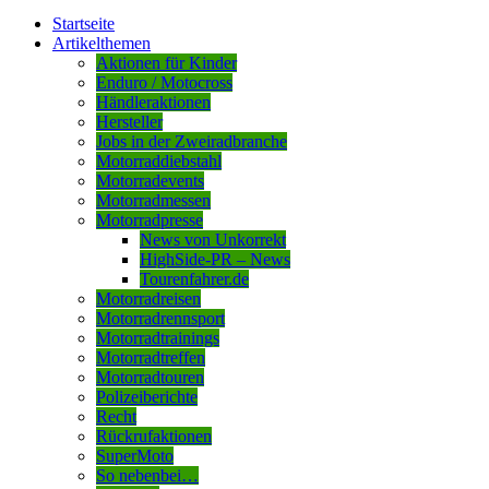
Startseite
Artikelthemen
Aktionen für Kinder
Enduro / Motocross
Händleraktionen
Hersteller
Jobs in der Zweiradbranche
Motorraddiebstahl
Motorradevents
Motorradmessen
Motorradpresse
News von Unkorrekt
HighSide-PR – News
Tourenfahrer.de
Motorradreisen
Motorradrennsport
Motorradtrainings
Motorradtreffen
Motorradtouren
Polizeiberichte
Recht
Rückrufaktionen
SuperMoto
So nebenbei…