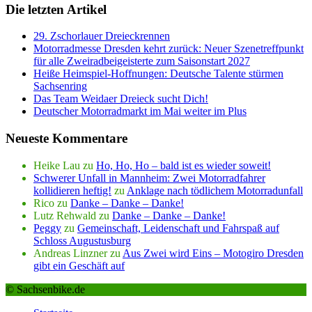
Die letzten Artikel
29. Zschorlauer Dreieckrennen
Motorradmesse Dresden kehrt zurück: Neuer Szenetreffpunkt
für alle Zweiradbeigeisterte zum Saisonstart 2027
Heiße Heimspiel-Hoffnungen: Deutsche Talente stürmen
Sachsenring
Das Team Weidaer Dreieck sucht Dich!
Deutscher Motorradmarkt im Mai weiter im Plus
Neueste Kommentare
Heike Lau
zu
Ho, Ho, Ho – bald ist es wieder soweit!
Schwerer Unfall in Mannheim: Zwei Motorradfahrer
kollidieren heftig!
zu
Anklage nach tödlichem Motorradunfall
Rico
zu
Danke – Danke – Danke!
Lutz Rehwald
zu
Danke – Danke – Danke!
Peggy
zu
Gemeinschaft, Leidenschaft und Fahrspaß auf
Schloss Augustusburg
Andreas Linzner
zu
Aus Zwei wird Eins – Motogiro Dresden
gibt ein Geschäft auf
© Sachsenbike.de