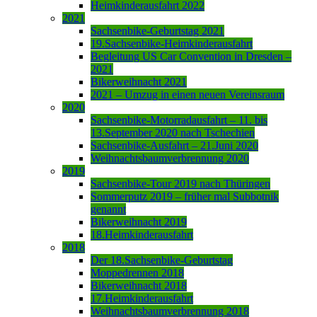
Heimkinderausfahrt 2022
2021
Sachsenbike-Geburtstag 2021
19.Sachsenbike-Heimkinderausfahrt
Begleitung US Car Convention in Dresden –
2021
Bikerweihnacht 2021
2021 – Umzug in einen neuen Vereinsraum
2020
Sachsenbike-Motorradausfahrt – 11. bis
13.September 2020 nach Tschechien
Sachsenbike-Ausfahrt – 21.Juni 2020
Weihnachtsbaumverbrennung 2020
2019
Sachsenbike-Tour 2019 nach Thüringen
Sommerputz 2019 – früher mal Subbotnik
genannt
Bikerweihnacht 2019
18.Heimkinderausfahrt
2018
Der 18.Sachsenbike-Geburtstag
Moppedrennen 2018
Bikerweihnacht 2018
17.Heimkinderausfahrt
Weihnachtsbaumverbrennung 2018