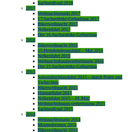
SachsenKrad 2018
2017
Weihnachtsmarkt 2017
17.Sachsenbike-Geburtstag 2017
Bikerweihnacht 2017
Nelkenfahrt 2017
Der 16.Sachsenbike-Geburtstag
2016
Bikerweihnacht 2016
15.Heimkinderausfahrt – Mai 2016
Nelkenfahrt 2016
Weihnachstbaumverbrennung 2016
Der 15.Sachsenbike-Geburtstag
2015
Saisonabschlussfahrt 2015 – durch Polen und
Tschechien
Bikerweihnacht 2015
Himmelfahrt 2015
Nelkenfahrt 2015 – 01.Mai!
Weihnachtsbaum-verbrennung 2015
SachsenKrad 2015
2014
Weihnachtsmarkt 2014
Moppedrennen 2014
Bikerweihnacht 2014