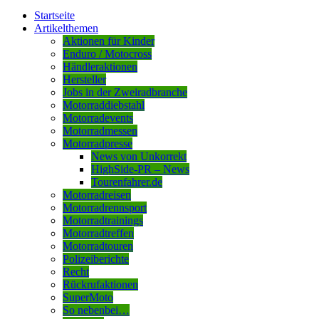
Startseite
Artikelthemen
Aktionen für Kinder
Enduro / Motocross
Händleraktionen
Hersteller
Jobs in der Zweiradbranche
Motorraddiebstahl
Motorradevents
Motorradmessen
Motorradpresse
News von Unkorrekt
HighSide-PR – News
Tourenfahrer.de
Motorradreisen
Motorradrennsport
Motorradtrainings
Motorradtreffen
Motorradtouren
Polizeiberichte
Recht
Rückrufaktionen
SuperMoto
So nebenbei…