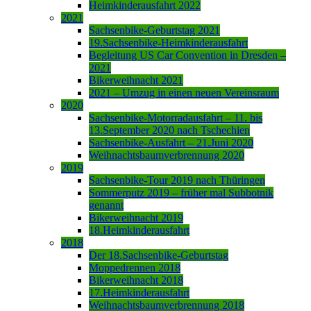
Heimkinderausfahrt 2022
2021
Sachsenbike-Geburtstag 2021
19.Sachsenbike-Heimkinderausfahrt
Begleitung US Car Convention in Dresden –
2021
Bikerweihnacht 2021
2021 – Umzug in einen neuen Vereinsraum
2020
Sachsenbike-Motorradausfahrt – 11. bis
13.September 2020 nach Tschechien
Sachsenbike-Ausfahrt – 21.Juni 2020
Weihnachtsbaumverbrennung 2020
2019
Sachsenbike-Tour 2019 nach Thüringen
Sommerputz 2019 – früher mal Subbotnik
genannt
Bikerweihnacht 2019
18.Heimkinderausfahrt
2018
Der 18.Sachsenbike-Geburtstag
Moppedrennen 2018
Bikerweihnacht 2018
17.Heimkinderausfahrt
Weihnachtsbaumverbrennung 2018