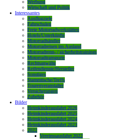
Werbung
Wirtschaft und Politik
Interessantes
Ausflugziele
Fahrschulen
Freie Motorradwerkstätten
Hotels/Unterkünfte
Motorradhändler
Motorradreisen ins Ausland
Motorradrenn- / sicherheitstrainings
Motorradtransporte
Rechtsanwälte
Reifendienste/Hersteller
Sonstiges
Stammtische/Treffs
Tourenveranstalter
Versicherungen
Zubehör
Bilder
Heimkinderausfahrt 2026
Heimkinderausfahrt 2025
Heimkinderausfahrt 2024
Heimkinderausfahrt 2023
2022
Vereinssausfahrt 2022