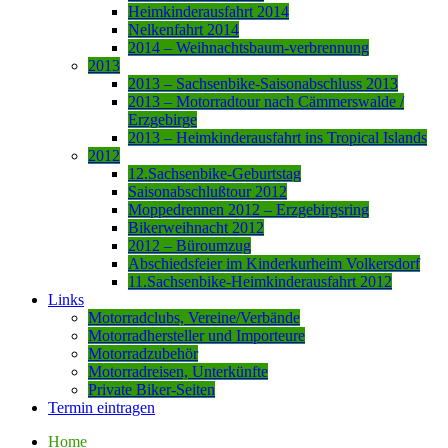
Heimkinderausfahrt 2014
Nelkenfahrt 2014
2014 – Weihnachtsbaum-verbrennung
2013
2013 – Sachsenbike-Saisonabschluss 2013
2013 – Motorradtour nach Cämmerswalde /
Erzgebirge
2013 – Heimkinderausfahrt ins Tropical Islands
2012
12.Sachsenbike-Geburtstag
Saisonabschlußtour 2012
Moppedrennen 2012 – Erzgebirgsring
Bikerweihnacht 2012
2012 – Büroumzug
Abschiedsfeier im Kinderkurheim Volkersdorf
11.Sachsenbike-Heimkinderausfahrt 2012
Links
Motorradclubs, Vereine/Verbände
Motorradhersteller und Importeure
Motorradzubehör
Motorradreisen, Unterkünfte
Private Biker-Seiten
Termin eintragen
Home