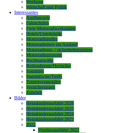
Werbung
Wirtschaft und Politik
Interessantes
Ausflugziele
Fahrschulen
Freie Motorradwerkstätten
Hotels/Unterkünfte
Motorradhändler
Motorradreisen ins Ausland
Motorradrenn- / sicherheitstrainings
Motorradtransporte
Rechtsanwälte
Reifendienste/Hersteller
Sonstiges
Stammtische/Treffs
Tourenveranstalter
Versicherungen
Zubehör
Bilder
Heimkinderausfahrt 2026
Heimkinderausfahrt 2025
Heimkinderausfahrt 2024
Heimkinderausfahrt 2023
2022
Vereinssausfahrt 2022