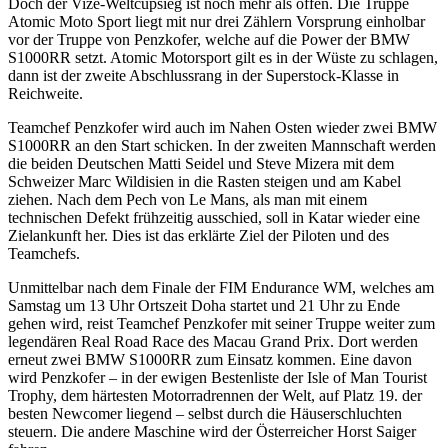
Doch der Vize-Weltcupsieg ist noch mehr als offen. Die Truppe
Atomic Moto Sport liegt mit nur drei Zählern Vorsprung einholbar
vor der Truppe von Penzkofer, welche auf die Power der BMW
S1000RR setzt. Atomic Motorsport gilt es in der Wüste zu schlagen,
dann ist der zweite Abschlussrang in der Superstock-Klasse in
Reichweite.
Teamchef Penzkofer wird auch im Nahen Osten wieder zwei BMW
S1000RR an den Start schicken. In der zweiten Mannschaft werden
die beiden Deutschen Matti Seidel und Steve Mizera mit dem
Schweizer Marc Wildisien in die Rasten steigen und am Kabel
ziehen. Nach dem Pech von Le Mans, als man mit einem
technischen Defekt frühzeitig ausschied, soll in Katar wieder eine
Zielankunft her. Dies ist das erklärte Ziel der Piloten und des
Teamchefs.
Unmittelbar nach dem Finale der FIM Endurance WM, welches am
Samstag um 13 Uhr Ortszeit Doha startet und 21 Uhr zu Ende
gehen wird, reist Teamchef Penzkofer mit seiner Truppe weiter zum
legendären Real Road Race des Macau Grand Prix. Dort werden
erneut zwei BMW S1000RR zum Einsatz kommen. Eine davon
wird Penzkofer – in der ewigen Bestenliste der Isle of Man Tourist
Trophy, dem härtesten Motorradrennen der Welt, auf Platz 19. der
besten Newcomer liegend – selbst durch die Häuserschluchten
steuern. Die andere Maschine wird der Österreicher Horst Saiger