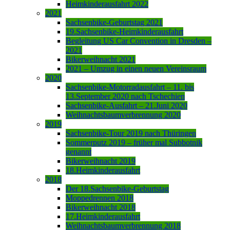
Heimkinderausfahrt 2022
2021
Sachsenbike-Geburtstag 2021
19.Sachsenbike-Heimkinderausfahrt
Begleitung US Car Convention in Dresden –
2021
Bikerweihnacht 2021
2021 – Umzug in einen neuen Vereinsraum
2020
Sachsenbike-Motorradausfahrt – 11. bis
13.September 2020 nach Tschechien
Sachsenbike-Ausfahrt – 21.Juni 2020
Weihnachtsbaumverbrennung 2020
2019
Sachsenbike-Tour 2019 nach Thüringen
Sommerputz 2019 – früher mal Subbotnik
genannt
Bikerweihnacht 2019
18.Heimkinderausfahrt
2018
Der 18.Sachsenbike-Geburtstag
Moppedrennen 2018
Bikerweihnacht 2018
17.Heimkinderausfahrt
Weihnachtsbaumverbrennung 2018