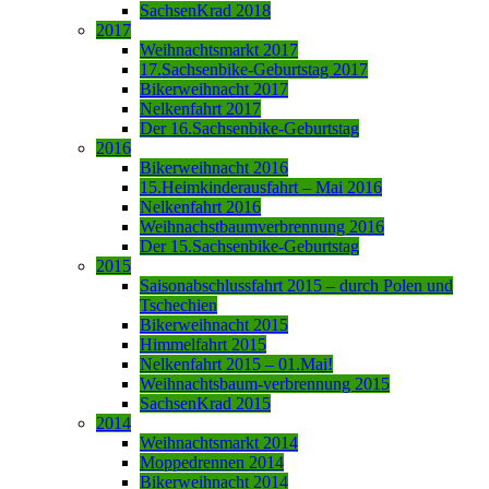
SachsenKrad 2018
2017
Weihnachtsmarkt 2017
17.Sachsenbike-Geburtstag 2017
Bikerweihnacht 2017
Nelkenfahrt 2017
Der 16.Sachsenbike-Geburtstag
2016
Bikerweihnacht 2016
15.Heimkinderausfahrt – Mai 2016
Nelkenfahrt 2016
Weihnachstbaumverbrennung 2016
Der 15.Sachsenbike-Geburtstag
2015
Saisonabschlussfahrt 2015 – durch Polen und
Tschechien
Bikerweihnacht 2015
Himmelfahrt 2015
Nelkenfahrt 2015 – 01.Mai!
Weihnachtsbaum-verbrennung 2015
SachsenKrad 2015
2014
Weihnachtsmarkt 2014
Moppedrennen 2014
Bikerweihnacht 2014