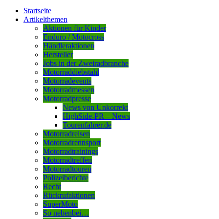
Startseite
Artikelthemen
Aktionen für Kinder
Enduro / Motocross
Händleraktionen
Hersteller
Jobs in der Zweiradbranche
Motorraddiebstahl
Motorradevents
Motorradmessen
Motorradpresse
News von Unkorrekt
HighSide-PR – News
Tourenfahrer.de
Motorradreisen
Motorradrennsport
Motorradtrainings
Motorradtreffen
Motorradtouren
Polizeiberichte
Recht
Rückrufaktionen
SuperMoto
So nebenbei…