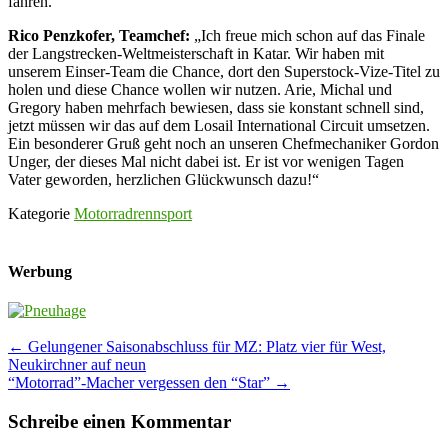
fahren.
Rico Penzkofer, Teamchef:
„Ich freue mich schon auf das Finale
der Langstrecken-Weltmeisterschaft in Katar. Wir haben mit
unserem Einser-Team die Chance, dort den Superstock-Vize-Titel zu
holen und diese Chance wollen wir nutzen. Arie, Michal und
Gregory haben mehrfach bewiesen, dass sie konstant schnell sind,
jetzt müssen wir das auf dem Losail International Circuit umsetzen.
Ein besonderer Gruß geht noch an unseren Chefmechaniker Gordon
Unger, der dieses Mal nicht dabei ist. Er ist vor wenigen Tagen
Vater geworden, herzlichen Glückwunsch dazu!“
Kategorie
Motorradrennsport
Werbung
Post
←
Gelungener Saisonabschluss für MZ: Platz vier für West,
Neukirchner auf neun
navigation
“Motorrad”-Macher vergessen den “Star”
→
Schreibe einen Kommentar