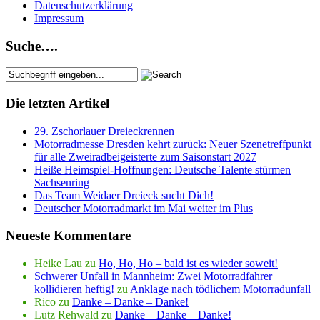
Datenschutzerklärung
Impressum
Suche….
Die letzten Artikel
29. Zschorlauer Dreieckrennen
Motorradmesse Dresden kehrt zurück: Neuer Szenetreffpunkt
für alle Zweiradbeigeisterte zum Saisonstart 2027
Heiße Heimspiel-Hoffnungen: Deutsche Talente stürmen
Sachsenring
Das Team Weidaer Dreieck sucht Dich!
Deutscher Motorradmarkt im Mai weiter im Plus
Neueste Kommentare
Heike Lau
zu
Ho, Ho, Ho – bald ist es wieder soweit!
Schwerer Unfall in Mannheim: Zwei Motorradfahrer
kollidieren heftig!
zu
Anklage nach tödlichem Motorradunfall
Rico
zu
Danke – Danke – Danke!
Lutz Rehwald
zu
Danke – Danke – Danke!