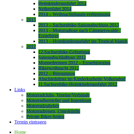
Heimkinderausfahrt 2014
Nelkenfahrt 2014
2014 – Weihnachtsbaum-verbrennung
2013
2013 – Sachsenbike-Saisonabschluss 2013
2013 – Motorradtour nach Cämmerswalde /
Erzgebirge
2013 – Heimkinderausfahrt ins Tropical Islands
2012
12.Sachsenbike-Geburtstag
Saisonabschlußtour 2012
Moppedrennen 2012 – Erzgebirgsring
Bikerweihnacht 2012
2012 – Büroumzug
Abschiedsfeier im Kinderkurheim Volkersdorf
11.Sachsenbike-Heimkinderausfahrt 2012
Links
Motorradclubs, Vereine/Verbände
Motorradhersteller und Importeure
Motorradzubehör
Motorradreisen, Unterkünfte
Private Biker-Seiten
Termin eintragen
Home