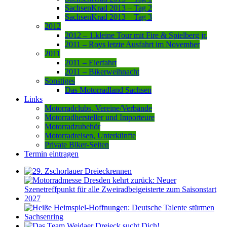
SachsenKrad 2013 – Tag 2
SachsenKrad 2013 – Tag 3
2012
2012 – 1.kleine Tour mit Fire & Spielberg jr.
2011 – Roys letzte Ausfahrt im November
2011
2011 – Eierfahrt
2011 – Bikerweihnacht
Sonstiges
Das Motorradland Sachsen
Links
Motorradclubs, Vereine/Verbände
Motorradhersteller und Importeure
Motorradzubehör
Motorradreisen, Unterkünfte
Private Biker-Seiten
Termin eintragen