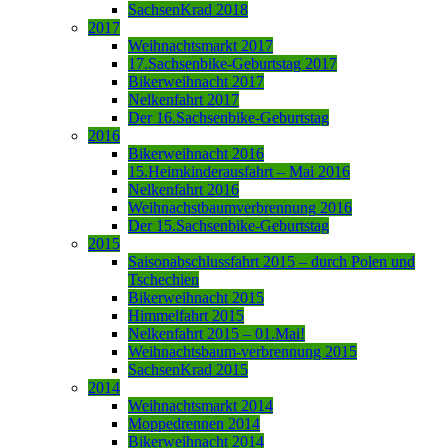
SachsenKrad 2018
2017
Weihnachtsmarkt 2017
17.Sachsenbike-Geburtstag 2017
Bikerweihnacht 2017
Nelkenfahrt 2017
Der 16.Sachsenbike-Geburtstag
2016
Bikerweihnacht 2016
15.Heimkinderausfahrt – Mai 2016
Nelkenfahrt 2016
Weihnachstbaumverbrennung 2016
Der 15.Sachsenbike-Geburtstag
2015
Saisonabschlussfahrt 2015 – durch Polen und
Tschechien
Bikerweihnacht 2015
Himmelfahrt 2015
Nelkenfahrt 2015 – 01.Mai!
Weihnachtsbaum-verbrennung 2015
SachsenKrad 2015
2014
Weihnachtsmarkt 2014
Moppedrennen 2014
Bikerweihnacht 2014