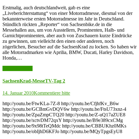
Erstmalig, auch deutschlandweit, gab es eine
„Liveberichterstattung“ von einer Motorradmesse, diesmal von der
bekannterweise ersten Motorradmesse im Jahr in Deutschland.
Stündlich rückten „Reporter“ von Sachsenbike.de in die
Messehallen aus, um von Ausstellern, Prominenten, Halb- und
Garnichtprominenten, aber auch von Zuschauern kurze Eindrücke
zu gewinnen, um vielleicht den einen oder anderen, noch
zögerlichen, Besucher auf die SachsenKrad zu locken. So haben wir
alle Motorradmarken wie Aprilia, BMW, Ducati, Harley Davidson,
Honda,…
weiter lesen >>
SachsenKrad-MesseTV-Tag 2
14. Januar 2010
Kommentiere bitte
http://youtu.be/FtwKLa-7Z-8 http://youtu.be/CfjhfKv_B6w
http://youtu.be/GCBmGvDQV6w http://youtu.be/FtsU73xnz-4
http://youtu.be/ZpaZmpCTQ20 http://youtu.be/Z-uQ17aZUE8
http://youtu.be/xctvDM72qxY http://youtu.be/B9e389cxCMg
http://youtu.be/9x98tTeQMdc http://youtu.be/CBBUKhz0MKs
http://youtu.be/obIjhD6KFJo http://youtu.be/MQyTpgsEyU8