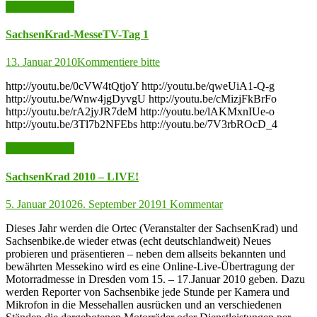
weiter lesen >>
SachsenKrad-MesseTV-Tag 1
13. Januar 2010
Kommentiere bitte
http://youtu.be/0cVW4tQtjoY http://youtu.be/qweUiA1-Q-g
http://youtu.be/Wnw4jgDyvgU http://youtu.be/cMizjFkBrFo
http://youtu.be/rA2jyJR7deM http://youtu.be/lAKMxnIUe-o
http://youtu.be/3Tl7b2NFEbs http://youtu.be/7V3rbROcD_4
weiter lesen >>
SachsenKrad 2010 – LIVE!
5. Januar 2010
26. September 2019
1 Kommentar
Dieses Jahr werden die Ortec (Veranstalter der SachsenKrad) und
Sachsenbike.de wieder etwas (echt deutschlandweit) Neues
probieren und präsentieren – neben dem allseits bekannten und
bewährten Messekino wird es eine Online-Live-Übertragung der
Motorradmesse in Dresden vom 15. – 17.Januar 2010 geben. Dazu
werden Reporter von Sachsenbike jede Stunde per Kamera und
Mikrofon in die Messehallen ausrücken und an verschiedenen