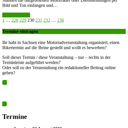
Ständen die dargebotenen Motorräder oder Dienstleistungen per
Bild und Ton einfangen und…
weiter lesen >>
1
…
228
229
230
231
232
…
236
Termine eintragen
Ihr habt in Sachsen eine Motorradveranstaltung organisiert, einen
Bikertermin auf die Beine gestellt und wollt es bewerben?
Soll dieser Termin / diese Veranstaltung – nur – rechts in der
Terminleiste aufgeführt werden?
Oder soll zu der Veranstaltung ein redaktioneller Beitrag online
gehen?
Ja? Dann los – Termin nun hier eintragen…
Termine