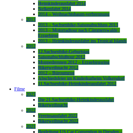
Heimkinderausfahrt 2014
Nelkenfahrt 2014
2014 – Weihnachtsbaum-verbrennung
2013
2013 – Sachsenbike-Saisonabschluss 2013
2013 – Motorradtour nach Cämmerswalde /
Erzgebirge
2013 – Heimkinderausfahrt ins Tropical Islands
2012
12.Sachsenbike-Geburtstag
Saisonabschlußtour 2012
Moppedrennen 2012 – Erzgebirgsring
Bikerweihnacht 2012
2012 – Büroumzug
Abschiedsfeier im Kinderkurheim Volkersdorf
11.Sachsenbike-Heimkinderausfahrt 2012
Filme
2023
Die 21.Sachsenbike-Heimkinderausfahrt
Bikerweihnacht
2022
Vereinsausfahrt 2022
Bikerweihnacht 2022
2021
Begleitung US Car Convention in Dresden –