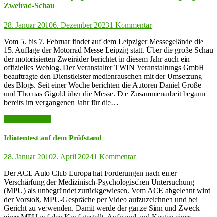
Zweirad-Schau
28. Januar 2010
6. Dezember 2023
1 Kommentar
Vom 5. bis 7. Februar findet auf dem Leipziger Messegelände die
15. Auflage der Motorrad Messe Leipzig statt. Über die große Schau
der motorisierten Zweiräder berichtet in diesem Jahr auch ein
offizielles Weblog. Der Veranstalter TWIN Veranstaltungs GmbH
beauftragte den Dienstleister medienrauschen mit der Umsetzung
des Blogs. Seit einer Woche berichten die Autoren Daniel Große
und Thomas Gigold über die Messe. Die Zusammenarbeit begann
bereits im vergangenen Jahr für die…
weiter lesen >>
Idiotentest auf dem Prüfstand
28. Januar 2010
2. April 2024
1 Kommentar
Der ACE Auto Club Europa hat Forderungen nach einer
Verschärfung der Medizinisch-Psychologischen Untersuchung
(MPU) als unbegründet zurückgewiesen. Vom ACE abgelehnt wird
der Vorstoß, MPU-Gespräche per Video aufzuzeichnen und bei
Gericht zu verwenden. Damit werde der ganze Sinn und Zweck
einer MPU auf den Kopf gestellt. Aufwand und Kosten einer