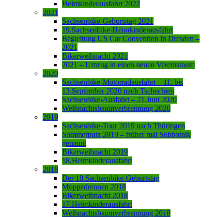
Heimkinderausfahrt 2022
2021
Sachsenbike-Geburtstag 2021
19.Sachsenbike-Heimkinderausfahrt
Begleitung US Car Convention in Dresden –
2021
Bikerweihnacht 2021
2021 – Umzug in einen neuen Vereinsraum
2020
Sachsenbike-Motorradausfahrt – 11. bis
13.September 2020 nach Tschechien
Sachsenbike-Ausfahrt – 21.Juni 2020
Weihnachtsbaumverbrennung 2020
2019
Sachsenbike-Tour 2019 nach Thüringen
Sommerputz 2019 – früher mal Subbotnik
genannt
Bikerweihnacht 2019
18.Heimkinderausfahrt
2018
Der 18.Sachsenbike-Geburtstag
Moppedrennen 2018
Bikerweihnacht 2018
17.Heimkinderausfahrt
Weihnachtsbaumverbrennung 2018