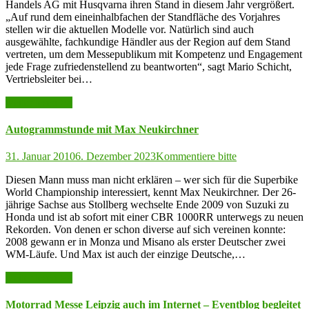
Handels AG mit Husqvarna ihren Stand in diesem Jahr vergrößert.
„Auf rund dem eineinhalbfachen der Standfläche des Vorjahres
stellen wir die aktuellen Modelle vor. Natürlich sind auch
ausgewählte, fachkundige Händler aus der Region auf dem Stand
vertreten, um dem Messepublikum mit Kompetenz und Engagement
jede Frage zufriedenstellend zu beantworten“, sagt Mario Schicht,
Vertriebsleiter bei…
weiter lesen >>
Autogrammstunde mit Max Neukirchner
31. Januar 2010
6. Dezember 2023
Kommentiere bitte
Diesen Mann muss man nicht erklären – wer sich für die Superbike
World Championship interessiert, kennt Max Neukirchner. Der 26-
jährige Sachse aus Stollberg wechselte Ende 2009 von Suzuki zu
Honda und ist ab sofort mit einer CBR 1000RR unterwegs zu neuen
Rekorden. Von denen er schon diverse auf sich vereinen konnte:
2008 gewann er in Monza und Misano als erster Deutscher zwei
WM-Läufe. Und Max ist auch der einzige Deutsche,…
weiter lesen >>
Motorrad Messe Leipzig auch im Internet – Eventblog begleitet