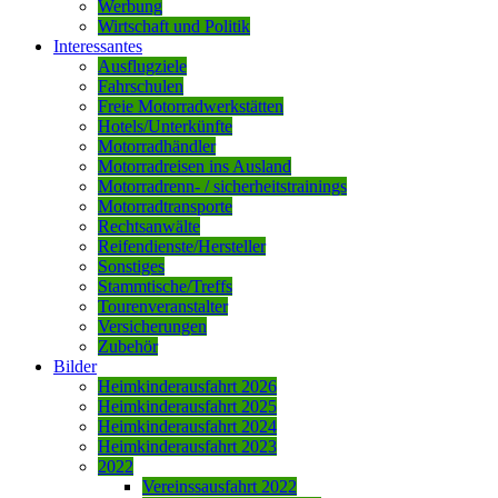
Werbung
Wirtschaft und Politik
Interessantes
Ausflugziele
Fahrschulen
Freie Motorradwerkstätten
Hotels/Unterkünfte
Motorradhändler
Motorradreisen ins Ausland
Motorradrenn- / sicherheitstrainings
Motorradtransporte
Rechtsanwälte
Reifendienste/Hersteller
Sonstiges
Stammtische/Treffs
Tourenveranstalter
Versicherungen
Zubehör
Bilder
Heimkinderausfahrt 2026
Heimkinderausfahrt 2025
Heimkinderausfahrt 2024
Heimkinderausfahrt 2023
2022
Vereinssausfahrt 2022