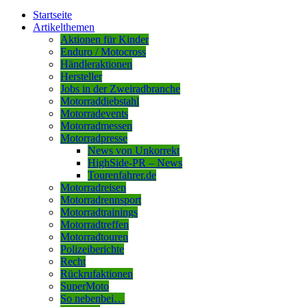
Startseite
Artikelthemen
Aktionen für Kinder
Enduro / Motocross
Händleraktionen
Hersteller
Jobs in der Zweiradbranche
Motorraddiebstahl
Motorradevents
Motorradmessen
Motorradpresse
News von Unkorrekt
HighSide-PR – News
Tourenfahrer.de
Motorradreisen
Motorradrennsport
Motorradtrainings
Motorradtreffen
Motorradtouren
Polizeiberichte
Recht
Rückrufaktionen
SuperMoto
So nebenbei…