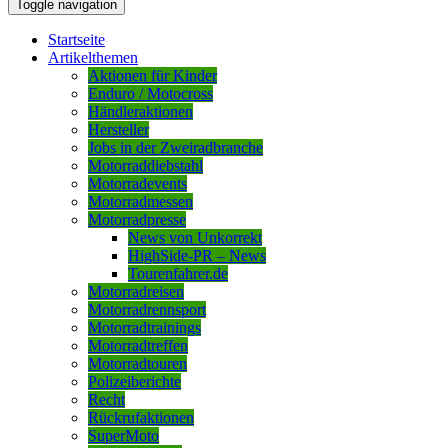
Toggle navigation
Startseite
Artikelthemen
Aktionen für Kinder
Enduro / Motocross
Händleraktionen
Hersteller
Jobs in der Zweiradbranche
Motorraddiebstahl
Motorradevents
Motorradmessen
Motorradpresse
News von Unkorrekt
HighSide-PR – News
Tourenfahrer.de
Motorradreisen
Motorradrennsport
Motorradtrainings
Motorradtreffen
Motorradtouren
Polizeiberichte
Recht
Rückrufaktionen
SuperMoto