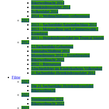
Bikerweihnacht 2014
Heimkinderausfahrt 2014
Nelkenfahrt 2014
2014 – Weihnachtsbaum-verbrennung
2013
2013 – Sachsenbike-Saisonabschluss 2013
2013 – Motorradtour nach Cämmerswalde /
Erzgebirge
2013 – Heimkinderausfahrt ins Tropical Islands
2012
12.Sachsenbike-Geburtstag
Saisonabschlußtour 2012
Moppedrennen 2012 – Erzgebirgsring
Bikerweihnacht 2012
2012 – Büroumzug
Abschiedsfeier im Kinderkurheim Volkersdorf
11.Sachsenbike-Heimkinderausfahrt 2012
Filme
2023
Die 21.Sachsenbike-Heimkinderausfahrt
Bikerweihnacht
2022
Vereinsausfahrt 2022
Bikerweihnacht 2022
2021