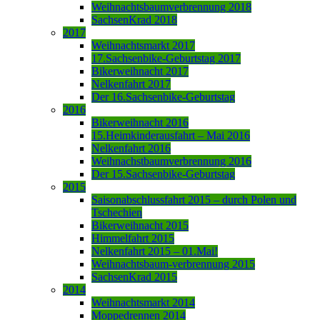
Weihnachtsbaumverbrennung 2018
SachsenKrad 2018
2017
Weihnachtsmarkt 2017
17.Sachsenbike-Geburtstag 2017
Bikerweihnacht 2017
Nelkenfahrt 2017
Der 16.Sachsenbike-Geburtstag
2016
Bikerweihnacht 2016
15.Heimkinderausfahrt – Mai 2016
Nelkenfahrt 2016
Weihnachstbaumverbrennung 2016
Der 15.Sachsenbike-Geburtstag
2015
Saisonabschlussfahrt 2015 – durch Polen und
Tschechien
Bikerweihnacht 2015
Himmelfahrt 2015
Nelkenfahrt 2015 – 01.Mai!
Weihnachtsbaum-verbrennung 2015
SachsenKrad 2015
2014
Weihnachtsmarkt 2014
Moppedrennen 2014