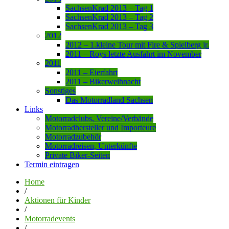
SachsenKrad 2013 – Tag 1
SachsenKrad 2013 – Tag 2
SachsenKrad 2013 – Tag 3
2012
2012 – 1.kleine Tour mit Fire & Spielberg jr.
2011 – Roys letzte Ausfahrt im November
2011
2011 – Eierfahrt
2011 – Bikerweihnacht
Sonstiges
Das Motorradland Sachsen
Links
Motorradclubs, Vereine/Verbände
Motorradhersteller und Importeure
Motorradzubehör
Motorradreisen, Unterkünfte
Private Biker-Seiten
Termin eintragen
Home
/
Aktionen für Kinder
/
Motorradevents
/