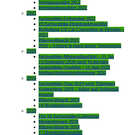
Vereinssausfahrt 2022
Heimkinderausfahrt 2022
2021
Sachsenbike-Geburtstag 2021
19.Sachsenbike-Heimkinderausfahrt
Begleitung US Car Convention in Dresden –
2021
Bikerweihnacht 2021
2021 – Umzug in einen neuen Vereinsraum
2020
Sachsenbike-Motorradausfahrt – 11. bis
13.September 2020 nach Tschechien
Sachsenbike-Ausfahrt – 21.Juni 2020
Weihnachtsbaumverbrennung 2020
2019
Sachsenbike-Tour 2019 nach Thüringen
Sommerputz 2019 – früher mal Subbotnik
genannt
Bikerweihnacht 2019
18.Heimkinderausfahrt
2018
Der 18.Sachsenbike-Geburtstag
Moppedrennen 2018
Bikerweihnacht 2018
17.Heimkinderausfahrt