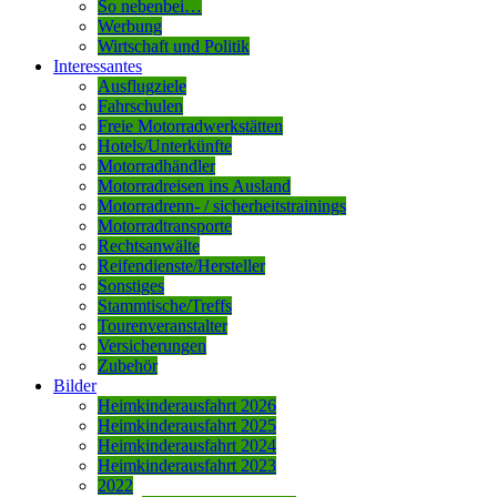
So nebenbei…
Werbung
Wirtschaft und Politik
Interessantes
Ausflugziele
Fahrschulen
Freie Motorradwerkstätten
Hotels/Unterkünfte
Motorradhändler
Motorradreisen ins Ausland
Motorradrenn- / sicherheitstrainings
Motorradtransporte
Rechtsanwälte
Reifendienste/Hersteller
Sonstiges
Stammtische/Treffs
Tourenveranstalter
Versicherungen
Zubehör
Bilder
Heimkinderausfahrt 2026
Heimkinderausfahrt 2025
Heimkinderausfahrt 2024
Heimkinderausfahrt 2023
2022