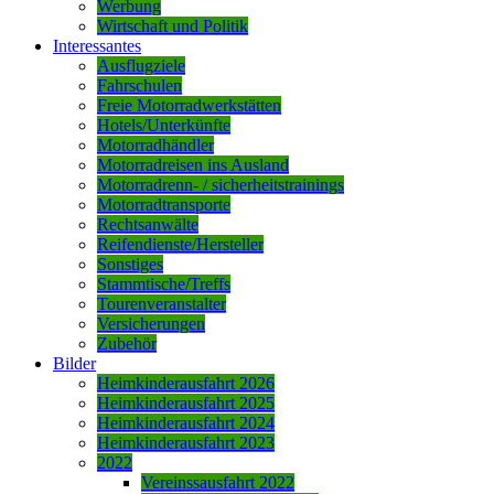
Werbung
Wirtschaft und Politik
Interessantes
Ausflugziele
Fahrschulen
Freie Motorradwerkstätten
Hotels/Unterkünfte
Motorradhändler
Motorradreisen ins Ausland
Motorradrenn- / sicherheitstrainings
Motorradtransporte
Rechtsanwälte
Reifendienste/Hersteller
Sonstiges
Stammtische/Treffs
Tourenveranstalter
Versicherungen
Zubehör
Bilder
Heimkinderausfahrt 2026
Heimkinderausfahrt 2025
Heimkinderausfahrt 2024
Heimkinderausfahrt 2023
2022
Vereinssausfahrt 2022