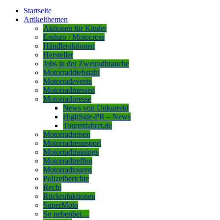
Startseite
Artikelthemen
Aktionen für Kinder
Enduro / Motocross
Händleraktionen
Hersteller
Jobs in der Zweiradbranche
Motorraddiebstahl
Motorradevents
Motorradmessen
Motorradpresse
News von Unkorrekt
HighSide-PR – News
Tourenfahrer.de
Motorradreisen
Motorradrennsport
Motorradtrainings
Motorradtreffen
Motorradtouren
Polizeiberichte
Recht
Rückrufaktionen
SuperMoto
So nebenbei…