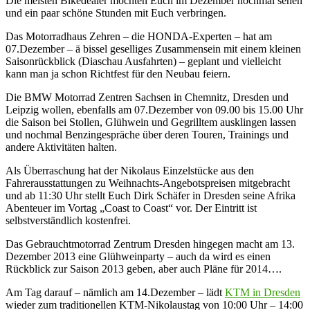
Die meisten Bikedealer möchten Euch im Dezember nochmal sehen
und ein paar schöne Stunden mit Euch verbringen.
Das Motorradhaus Zehren – die HONDA-Experten – hat am
07.Dezember – ä bissel geselliges Zusammensein mit einem kleinen
Saisonrückblick (Diaschau Ausfahrten) – geplant und vielleicht
kann man ja schon Richtfest für den Neubau feiern.
Die BMW Motorrad Zentren Sachsen in Chemnitz, Dresden und
Leipzig wollen, ebenfalls am 07.Dezember von 09.00 bis 15.00 Uhr
die Saison bei Stollen, Glühwein und Gegrilltem ausklingen lassen
und nochmal Benzingespräche über deren Touren, Trainings und
andere Aktivitäten halten.
Als Überraschung hat der Nikolaus Einzelstücke aus den
Fahrerausstattungen zu Weihnachts-Angebotspreisen mitgebracht
und ab 11:30 Uhr stellt Euch Dirk Schäfer in Dresden seine Afrika
Abenteuer im Vortag „Coast to Coast“ vor. Der Eintritt ist
selbstverständlich kostenfrei.
Das Gebrauchtmotorrad Zentrum Dresden hingegen macht am 13.
Dezember 2013 eine Glühweinparty – auch da wird es einen
Rückblick zur Saison 2013 geben, aber auch Pläne für 2014….
Am Tag darauf – nämlich am 14.Dezember – lädt
KTM in Dresden
wieder zum traditionellen KTM-Nikolaustag von 10:00 Uhr – 14:00