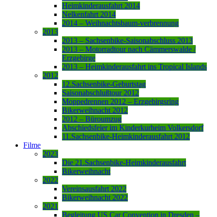
Heimkinderausfahrt 2014
Nelkenfahrt 2014
2014 – Weihnachtsbaum-verbrennung
2013
2013 – Sachsenbike-Saisonabschluss 2013
2013 – Motorradtour nach Cämmerswalde /
Erzgebirge
2013 – Heimkinderausfahrt ins Tropical Islands
2012
12.Sachsenbike-Geburtstag
Saisonabschlußtour 2012
Moppedrennen 2012 – Erzgebirgsring
Bikerweihnacht 2012
2012 – Büroumzug
Abschiedsfeier im Kinderkurheim Volkersdorf
11.Sachsenbike-Heimkinderausfahrt 2012
Filme
2023
Die 21.Sachsenbike-Heimkinderausfahrt
Bikerweihnacht
2022
Vereinsausfahrt 2022
Bikerweihnacht 2022
2021
Begleitung US Car Convention in Dresden –