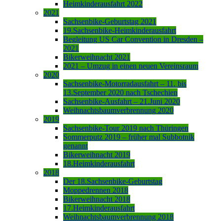
Heimkinderausfahrt 2022
2021
Sachsenbike-Geburtstag 2021
19.Sachsenbike-Heimkinderausfahrt
Begleitung US Car Convention in Dresden –
2021
Bikerweihnacht 2021
2021 – Umzug in einen neuen Vereinsraum
2020
Sachsenbike-Motorradausfahrt – 11. bis
13.September 2020 nach Tschechien
Sachsenbike-Ausfahrt – 21.Juni 2020
Weihnachtsbaumverbrennung 2020
2019
Sachsenbike-Tour 2019 nach Thüringen
Sommerputz 2019 – früher mal Subbotnik
genannt
Bikerweihnacht 2019
18.Heimkinderausfahrt
2018
Der 18.Sachsenbike-Geburtstag
Moppedrennen 2018
Bikerweihnacht 2018
17.Heimkinderausfahrt
Weihnachtsbaumverbrennung 2018