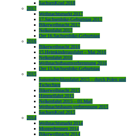
SachsenKrad 2018
2017
Weihnachtsmarkt 2017
17.Sachsenbike-Geburtstag 2017
Bikerweihnacht 2017
Nelkenfahrt 2017
Der 16.Sachsenbike-Geburtstag
2016
Bikerweihnacht 2016
15.Heimkinderausfahrt – Mai 2016
Nelkenfahrt 2016
Weihnachstbaumverbrennung 2016
Der 15.Sachsenbike-Geburtstag
2015
Saisonabschlussfahrt 2015 – durch Polen und
Tschechien
Bikerweihnacht 2015
Himmelfahrt 2015
Nelkenfahrt 2015 – 01.Mai!
Weihnachtsbaum-verbrennung 2015
SachsenKrad 2015
2014
Weihnachtsmarkt 2014
Moppedrennen 2014
Bikerweihnacht 2014