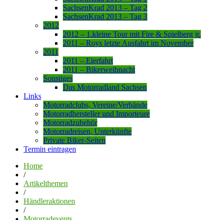
SachsenKrad 2013 – Tag 2
SachsenKrad 2013 – Tag 3
2012
2012 – 1.kleine Tour mit Fire & Spielberg jr.
2011 – Roys letzte Ausfahrt im November
2011
2011 – Eierfahrt
2011 – Bikerweihnacht
Sonstiges
Das Motorradland Sachsen
Links
Motorradclubs, Vereine/Verbände
Motorradhersteller und Importeure
Motorradzubehör
Motorradreisen, Unterkünfte
Private Biker-Seiten
Termin eintragen
Home
/
Artikelthemen
/
Händleraktionen
/
Motorradevents