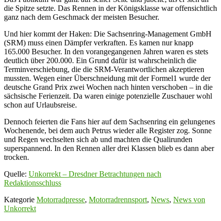
die Spitze setzte. Das Rennen in der Königsklasse war offensichtlich
ganz nach dem Geschmack der meisten Besucher.
Und hier kommt der Haken: Die Sachsenring-Management GmbH
(SRM) muss einen Dämpfer verkraften. Es kamen nur knapp
165.000 Besucher. In den vorangegangenen Jahren waren es stets
deutlich über 200.000. Ein Grund dafür ist wahrscheinlich die
Terminverschiebung, die die SRM-Verantwortlichen akzeptieren
mussten. Wegen einer Überschneidung mit der Formel1 wurde der
deutsche Grand Prix zwei Wochen nach hinten verschoben – in die
sächsische Ferienzeit. Da waren einige potenzielle Zuschauer wohl
schon auf Urlaubsreise.
Dennoch feierten die Fans hier auf dem Sachsenring ein gelungenes
Wochenende, bei dem auch Petrus wieder alle Register zog. Sonne
und Regen wechselten sich ab und machten die Qualirunden
superspannend. In den Rennen aller drei Klassen blieb es dann aber
trocken.
Quelle:
Unkorrekt – Dresdner Betrachtungen nach
Redaktionsschluss
Kategorie
Motorradpresse
,
Motorradrennsport
,
News
,
News von
Unkorrekt