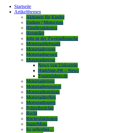
Startseite
Artikelthemen
Aktionen für Kinder
Enduro / Motocross
Händleraktionen
Hersteller
Jobs in der Zweiradbranche
Motorraddiebstahl
Motorradevents
Motorradmessen
Motorradpresse
News von Unkorrekt
HighSide-PR – News
Tourenfahrer.de
Motorradreisen
Motorradrennsport
Motorradtrainings
Motorradtreffen
Motorradtouren
Polizeiberichte
Recht
Rückrufaktionen
SuperMoto
So nebenbei…