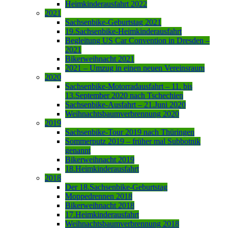
Heimkinderausfahrt 2022
2021
Sachsenbike-Geburtstag 2021
19.Sachsenbike-Heimkinderausfahrt
Begleitung US Car Convention in Dresden –
2021
Bikerweihnacht 2021
2021 – Umzug in einen neuen Vereinsraum
2020
Sachsenbike-Motorradausfahrt – 11. bis
13.September 2020 nach Tschechien
Sachsenbike-Ausfahrt – 21.Juni 2020
Weihnachtsbaumverbrennung 2020
2019
Sachsenbike-Tour 2019 nach Thüringen
Sommerputz 2019 – früher mal Subbotnik
genannt
Bikerweihnacht 2019
18.Heimkinderausfahrt
2018
Der 18.Sachsenbike-Geburtstag
Moppedrennen 2018
Bikerweihnacht 2018
17.Heimkinderausfahrt
Weihnachtsbaumverbrennung 2018