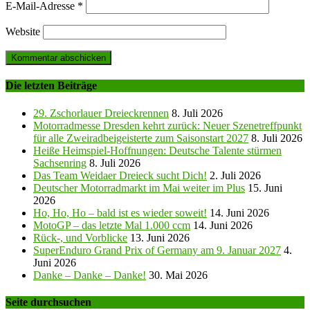
E-Mail-Adresse
*
Website
Die letzten Beiträge
29. Zschorlauer Dreieckrennen
8. Juli 2026
Motorradmesse Dresden kehrt zurück: Neuer Szenetreffpunkt
für alle Zweiradbeigeisterte zum Saisonstart 2027
8. Juli 2026
Heiße Heimspiel-Hoffnungen: Deutsche Talente stürmen
Sachsenring
8. Juli 2026
Das Team Weidaer Dreieck sucht Dich!
2. Juli 2026
Deutscher Motorradmarkt im Mai weiter im Plus
15. Juni
2026
Ho, Ho, Ho – bald ist es wieder soweit!
14. Juni 2026
MotoGP – das letzte Mal 1.000 ccm
14. Juni 2026
Rück-, und Vorblicke
13. Juni 2026
SuperEnduro Grand Prix of Germany am 9. Januar 2027
4.
Juni 2026
Danke – Danke – Danke!
30. Mai 2026
Seite durchsuchen