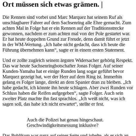
Ort müssen sich etwas grämen. |
Die Rennen sind vorbei und Marc Marquez hat seinem Ruf als
unschlagbarer Fahrer auf dem Sachsenring alle Ehre gemacht. Zum
achten Mal in Folge hat er ein Rennen auf der Traditionsstrecke
gewonnen, nachdem er zum achten mal von der Pole gestartet war.
Er hat heute doppelten Grund zur Freude, denn damit führt er jetzt
in der WM-Wertung. „Ich habe nicht gedacht, dass ich heute die
Führung übernehmen kann“, sagte er in einem ersten Statement.
Und er zollte zugleich seinem ärgsten Widersacher gehörig Respekt.
Das war heute Sachsenringbotschafter Jonas Folger. Auf seiner
Kunden-Yamaha hat er einige Runden lang sogar geführt bevor
Marquez gezeigt hat, wer der Herr auf dem Ring ist. Immerhin
gelang es Folger lange, direkt an dem Spanier dran zu bleiben. „Ich
habe gedacht, ich könnte ihn heute schlagen. Aber zwei Runden vor
Schluss haben die Reifen aufgegeben“, sagte Folger. Auch sein
zweiter Platz machte ihn fast sprachlos. „Ich weiß nicht, was ich
sagen soll, das habe ich nicht erwartet“, stellte er fest.
Auch die Polizei hat genau hingeschaut.
Geschwindigkeitsmessung inklusive?
Das Publikum war ganz auf seiner Seite und jubelte, als er sich an