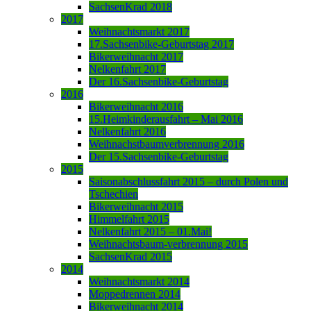
SachsenKrad 2018
2017
Weihnachtsmarkt 2017
17.Sachsenbike-Geburtstag 2017
Bikerweihnacht 2017
Nelkenfahrt 2017
Der 16.Sachsenbike-Geburtstag
2016
Bikerweihnacht 2016
15.Heimkinderausfahrt – Mai 2016
Nelkenfahrt 2016
Weihnachstbaumverbrennung 2016
Der 15.Sachsenbike-Geburtstag
2015
Saisonabschlussfahrt 2015 – durch Polen und
Tschechien
Bikerweihnacht 2015
Himmelfahrt 2015
Nelkenfahrt 2015 – 01.Mai!
Weihnachtsbaum-verbrennung 2015
SachsenKrad 2015
2014
Weihnachtsmarkt 2014
Moppedrennen 2014
Bikerweihnacht 2014