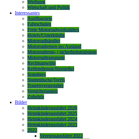
Werbung
Wirtschaft und Politik
Interessantes
Ausflugziele
Fahrschulen
Freie Motorradwerkstätten
Hotels/Unterkünfte
Motorradhändler
Motorradreisen ins Ausland
Motorradrenn- / sicherheitstrainings
Motorradtransporte
Rechtsanwälte
Reifendienste/Hersteller
Sonstiges
Stammtische/Treffs
Tourenveranstalter
Versicherungen
Zubehör
Bilder
Heimkinderausfahrt 2026
Heimkinderausfahrt 2025
Heimkinderausfahrt 2024
Heimkinderausfahrt 2023
2022
Vereinssausfahrt 2022