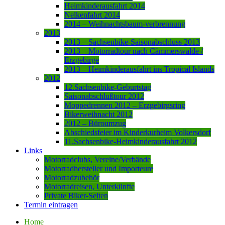
Heimkinderausfahrt 2014
Nelkenfahrt 2014
2014 – Weihnachtsbaum-verbrennung
2013
2013 – Sachsenbike-Saisonabschluss 2013
2013 – Motorradtour nach Cämmerswalde /
Erzgebirge
2013 – Heimkinderausfahrt ins Tropical Islands
2012
12.Sachsenbike-Geburtstag
Saisonabschlußtour 2012
Moppedrennen 2012 – Erzgebirgsring
Bikerweihnacht 2012
2012 – Büroumzug
Abschiedsfeier im Kinderkurheim Volkersdorf
11.Sachsenbike-Heimkinderausfahrt 2012
Links
Motorradclubs, Vereine/Verbände
Motorradhersteller und Importeure
Motorradzubehör
Motorradreisen, Unterkünfte
Private Biker-Seiten
Termin eintragen
Home