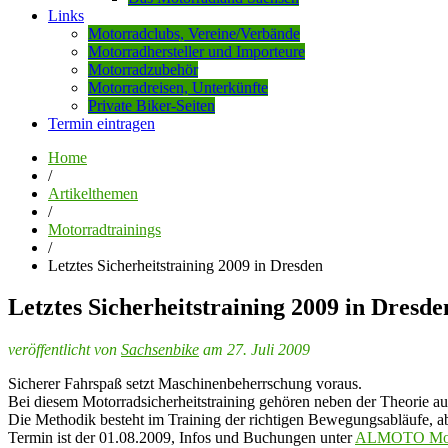
Links
Motorradclubs, Vereine/Verbände
Motorradhersteller und Importeure
Motorradzubehör
Motorradreisen, Unterkünfte
Private Biker-Seiten
Termin eintragen
Home
/
Artikelthemen
/
Motorradtrainings
/
Letztes Sicherheitstraining 2009 in Dresden
Letztes Sicherheitstraining 2009 in Dresde
veröffentlicht von
Sachsenbike
am 27. Juli 2009
Sicherer Fahrspaß setzt Maschinenbeherrschung voraus.
Bei diesem Motorradsicherheitstraining gehören neben der Theorie 
Die Methodik besteht im Training der richtigen Bewegungsabläufe, ab
Termin ist der 01.08.2009, Infos und Buchungen unter
ALMOTO Moto