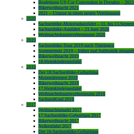
Begleitung US Car Convention in Dresden – 2021
Bikerweihnacht 2021
2021 – Umzug in einen neuen Vereinsraum
2020
Sachsenbike-Motorradausfahrt – 11. bis 13.Septe
Sachsenbike-Ausfahrt – 21.Juni 2020
Weihnachtsbaumverbrennung 2020
2019
Sachsenbike-Tour 2019 nach Thüringen
Sommerputz 2019 – früher mal Subbotnik genannt
Bikerweihnacht 2019
18.Heimkinderausfahrt
2018
Der 18.Sachsenbike-Geburtstag
Moppedrennen 2018
Bikerweihnacht 2018
17.Heimkinderausfahrt
Weihnachtsbaumverbrennung 2018
SachsenKrad 2018
2017
Weihnachtsmarkt 2017
17.Sachsenbike-Geburtstag 2017
Bikerweihnacht 2017
Nelkenfahrt 2017
Der 16.Sachsenbike-Geburtstag