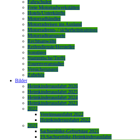
Fahrschulen
Freie Motorradwerkstätten
Hotels/Unterkünfte
Motorradhändler
Motorradreisen ins Ausland
Motorradrenn- / sicherheitstrainings
Motorradtransporte
Rechtsanwälte
Reifendienste/Hersteller
Sonstiges
Stammtische/Treffs
Tourenveranstalter
Versicherungen
Zubehör
Bilder
Heimkinderausfahrt 2026
Heimkinderausfahrt 2025
Heimkinderausfahrt 2024
Heimkinderausfahrt 2023
2022
Vereinssausfahrt 2022
Heimkinderausfahrt 2022
2021
Sachsenbike-Geburtstag 2021
19.Sachsenbike-Heimkinderausfahrt