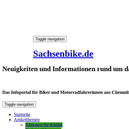
Skip
Toggle navigation
to
6. August 2026
content
Sachsenbike.de
Neuigkeiten und Informationen rund um d
Das Infoportal für Biker und Motorradfahrerinnen aus Chemnitz /
Toggle navigation
Startseite
Artikelthemen
Aktionen für Kinder