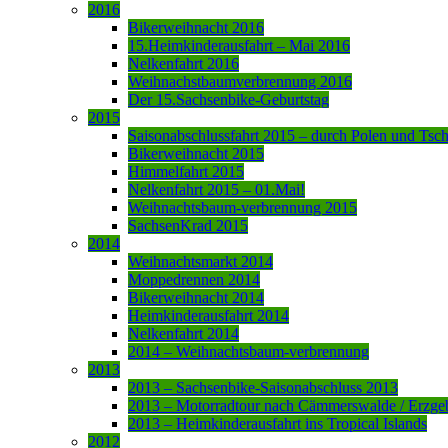
2016
Bikerweihnacht 2016
15.Heimkinderausfahrt – Mai 2016
Nelkenfahrt 2016
Weihnachstbaumverbrennung 2016
Der 15.Sachsenbike-Geburtstag
2015
Saisonabschlussfahrt 2015 – durch Polen und Tsc
Bikerweihnacht 2015
Himmelfahrt 2015
Nelkenfahrt 2015 – 01.Mai!
Weihnachtsbaum-verbrennung 2015
SachsenKrad 2015
2014
Weihnachtsmarkt 2014
Moppedrennen 2014
Bikerweihnacht 2014
Heimkinderausfahrt 2014
Nelkenfahrt 2014
2014 – Weihnachtsbaum-verbrennung
2013
2013 – Sachsenbike-Saisonabschluss 2013
2013 – Motorradtour nach Cämmerswalde / Erzge
2013 – Heimkinderausfahrt ins Tropical Islands
2012