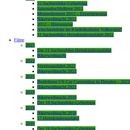
12.Sachsenbike-Geburtstag
Saisonabschlußtour 2012
Moppedrennen 2012 – Erzgebirgsring
Bikerweihnacht 2012
2012 – Büroumzug
Abschiedsfeier im Kinderkurheim Volkersdorf
11.Sachsenbike-Heimkinderausfahrt 2012
Filme
2023
Die 21.Sachsenbike-Heimkinderausfahrt
Bikerweihnacht
2022
Vereinsausfahrt 2022
Bikerweihnacht 2022
2021
Begleitung US Car Convention in Dresden – 2021
Bikerweihnacht 2021
2019
Bikerweihnacht 2019
Der 18.Sachsenbike-Geburtstag
2018
Bikerweihnacht 2018
17.Heimkinderausfahrt
2016
Der 16.Sachsenbike-Geburtstag