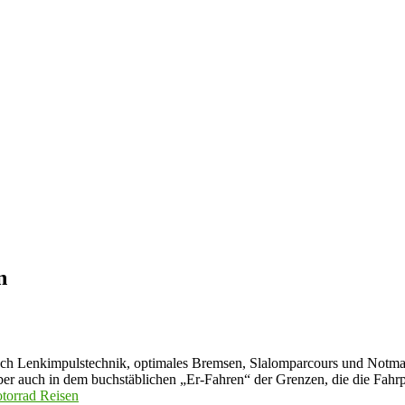
n
auch Lenkimpulstechnik, optimales Bremsen, Slalomparcours und Notm
er auch in dem buchstäblichen „Er-Fahren“ der Grenzen, die die Fahrp
rrad Reisen