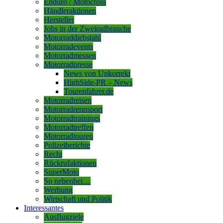
Enduro / Motocross
Händleraktionen
Hersteller
Jobs in der Zweiradbranche
Motorraddiebstahl
Motorradevents
Motorradmessen
Motorradpresse
News von Unkorrekt
HighSide-PR – News
Tourenfahrer.de
Motorradreisen
Motorradrennsport
Motorradtrainings
Motorradtreffen
Motorradtouren
Polizeiberichte
Recht
Rückrufaktionen
SuperMoto
So nebenbei…
Werbung
Wirtschaft und Politik
Interessantes
Ausflugziele