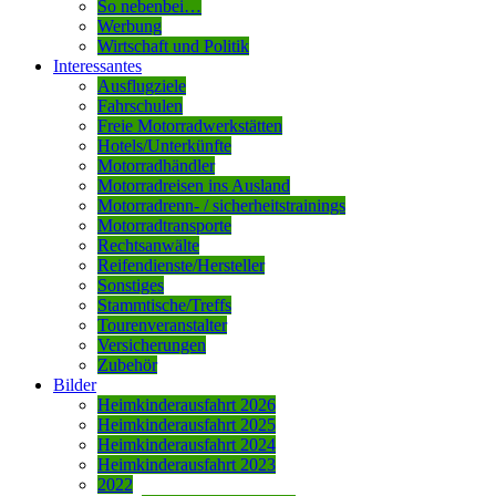
So nebenbei…
Werbung
Wirtschaft und Politik
Interessantes
Ausflugziele
Fahrschulen
Freie Motorradwerkstätten
Hotels/Unterkünfte
Motorradhändler
Motorradreisen ins Ausland
Motorradrenn- / sicherheitstrainings
Motorradtransporte
Rechtsanwälte
Reifendienste/Hersteller
Sonstiges
Stammtische/Treffs
Tourenveranstalter
Versicherungen
Zubehör
Bilder
Heimkinderausfahrt 2026
Heimkinderausfahrt 2025
Heimkinderausfahrt 2024
Heimkinderausfahrt 2023
2022