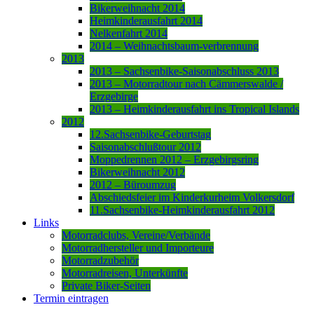
Bikerweihnacht 2014
Heimkinderausfahrt 2014
Nelkenfahrt 2014
2014 – Weihnachtsbaum-verbrennung
2013
2013 – Sachsenbike-Saisonabschluss 2013
2013 – Motorradtour nach Cämmerswalde /
Erzgebirge
2013 – Heimkinderausfahrt ins Tropical Islands
2012
12.Sachsenbike-Geburtstag
Saisonabschlußtour 2012
Moppedrennen 2012 – Erzgebirgsring
Bikerweihnacht 2012
2012 – Büroumzug
Abschiedsfeier im Kinderkurheim Volkersdorf
11.Sachsenbike-Heimkinderausfahrt 2012
Links
Motorradclubs, Vereine/Verbände
Motorradhersteller und Importeure
Motorradzubehör
Motorradreisen, Unterkünfte
Private Biker-Seiten
Termin eintragen