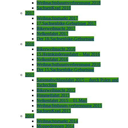
Weihnachtsbaumverbrennung 2018
SachsenKrad 2018
2017
Weihnachtsmarkt 2017
17.Sachsenbike-Geburtstag 2017
Bikerweihnacht 2017
Nelkenfahrt 2017
Der 16.Sachsenbike-Geburtstag
2016
Bikerweihnacht 2016
15.Heimkinderausfahrt – Mai 2016
Nelkenfahrt 2016
Weihnachstbaumverbrennung 2016
Der 15.Sachsenbike-Geburtstag
2015
Saisonabschlussfahrt 2015 – durch Polen und
Tschechien
Bikerweihnacht 2015
Himmelfahrt 2015
Nelkenfahrt 2015 – 01.Mai!
Weihnachtsbaum-verbrennung 2015
SachsenKrad 2015
2014
Weihnachtsmarkt 2014
Moppedrennen 2014