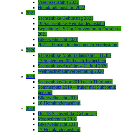
Vereinssausfahrt 2022
Heimkinderausfahrt 2022
2021
Sachsenbike-Geburtstag 2021
19.Sachsenbike-Heimkinderausfahrt
Begleitung US Car Convention in Dresden –
2021
Bikerweihnacht 2021
2021 – Umzug in einen neuen Vereinsraum
2020
Sachsenbike-Motorradausfahrt – 11. bis
13.September 2020 nach Tschechien
Sachsenbike-Ausfahrt – 21.Juni 2020
Weihnachtsbaumverbrennung 2020
2019
Sachsenbike-Tour 2019 nach Thüringen
Sommerputz 2019 – früher mal Subbotnik
genannt
Bikerweihnacht 2019
18.Heimkinderausfahrt
2018
Der 18.Sachsenbike-Geburtstag
Moppedrennen 2018
Bikerweihnacht 2018
17.Heimkinderausfahrt