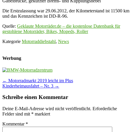
Gabelbrücke, gekürzter Brems- und Kupplungshebel
Die Erstzulassung war 29.06.2012, der Kilometerstand ist 11500 km
und das Kennzeichen ist DD-R-96.
Quelle:
Geklaute Motorräder.de – die kostenlose Datenbank für
gestohlene Motorräder, Bikes, Mopeds, Roller
Kategorie
Motorraddiebstahl
,
News
Werbung
Post
←
Motorradmarkt 2019 leicht im Plus
Kinderheimausfahrt – Nr. 3
→
navigation
Schreibe einen Kommentar
Deine E-Mail-Adresse wird nicht veröffentlicht.
Erforderliche
Felder sind mit
*
markiert
Kommentar
*