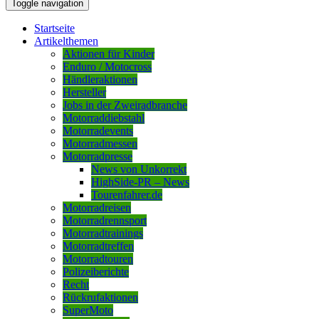
Toggle navigation
Startseite
Artikelthemen
Aktionen für Kinder
Enduro / Motocross
Händleraktionen
Hersteller
Jobs in der Zweiradbranche
Motorraddiebstahl
Motorradevents
Motorradmessen
Motorradpresse
News von Unkorrekt
HighSide-PR – News
Tourenfahrer.de
Motorradreisen
Motorradrennsport
Motorradtrainings
Motorradtreffen
Motorradtouren
Polizeiberichte
Recht
Rückrufaktionen
SuperMoto