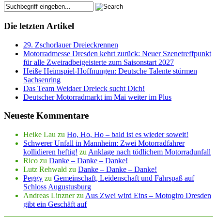
Die letzten Artikel
29. Zschorlauer Dreieckrennen
Motorradmesse Dresden kehrt zurück: Neuer Szenetreffpunkt
für alle Zweiradbeigeisterte zum Saisonstart 2027
Heiße Heimspiel-Hoffnungen: Deutsche Talente stürmen
Sachsenring
Das Team Weidaer Dreieck sucht Dich!
Deutscher Motorradmarkt im Mai weiter im Plus
Neueste Kommentare
Heike Lau
zu
Ho, Ho, Ho – bald ist es wieder soweit!
Schwerer Unfall in Mannheim: Zwei Motorradfahrer
kollidieren heftig!
zu
Anklage nach tödlichem Motorradunfall
Rico
zu
Danke – Danke – Danke!
Lutz Rehwald
zu
Danke – Danke – Danke!
Peggy
zu
Gemeinschaft, Leidenschaft und Fahrspaß auf
Schloss Augustusburg
Andreas Linzner
zu
Aus Zwei wird Eins – Motogiro Dresden
gibt ein Geschäft auf