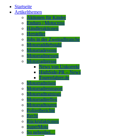
Startseite
Artikelthemen
Aktionen für Kinder
Enduro / Motocross
Händleraktionen
Hersteller
Jobs in der Zweiradbranche
Motorraddiebstahl
Motorradevents
Motorradmessen
Motorradpresse
News von Unkorrekt
HighSide-PR – News
Tourenfahrer.de
Motorradreisen
Motorradrennsport
Motorradtrainings
Motorradtreffen
Motorradtouren
Polizeiberichte
Recht
Rückrufaktionen
SuperMoto
So nebenbei…