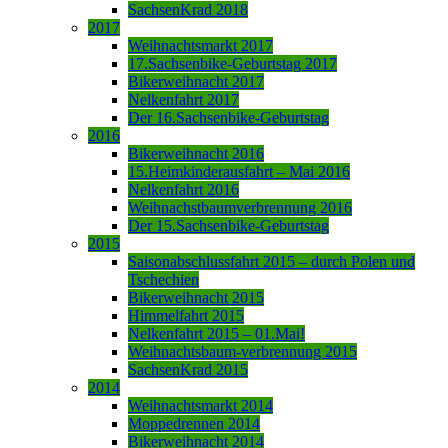
SachsenKrad 2018
2017
Weihnachtsmarkt 2017
17.Sachsenbike-Geburtstag 2017
Bikerweihnacht 2017
Nelkenfahrt 2017
Der 16.Sachsenbike-Geburtstag
2016
Bikerweihnacht 2016
15.Heimkinderausfahrt – Mai 2016
Nelkenfahrt 2016
Weihnachstbaumverbrennung 2016
Der 15.Sachsenbike-Geburtstag
2015
Saisonabschlussfahrt 2015 – durch Polen und
Tschechien
Bikerweihnacht 2015
Himmelfahrt 2015
Nelkenfahrt 2015 – 01.Mai!
Weihnachtsbaum-verbrennung 2015
SachsenKrad 2015
2014
Weihnachtsmarkt 2014
Moppedrennen 2014
Bikerweihnacht 2014