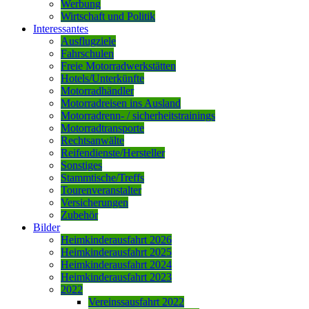
Werbung
Wirtschaft und Politik
Interessantes
Ausflugziele
Fahrschulen
Freie Motorradwerkstätten
Hotels/Unterkünfte
Motorradhändler
Motorradreisen ins Ausland
Motorradrenn- / sicherheitstrainings
Motorradtransporte
Rechtsanwälte
Reifendienste/Hersteller
Sonstiges
Stammtische/Treffs
Tourenveranstalter
Versicherungen
Zubehör
Bilder
Heimkinderausfahrt 2026
Heimkinderausfahrt 2025
Heimkinderausfahrt 2024
Heimkinderausfahrt 2023
2022
Vereinssausfahrt 2022