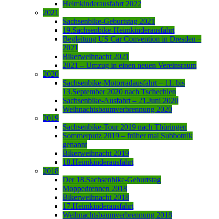
Heimkinderausfahrt 2022
2021
Sachsenbike-Geburtstag 2021
19.Sachsenbike-Heimkinderausfahrt
Begleitung US Car Convention in Dresden –
2021
Bikerweihnacht 2021
2021 – Umzug in einen neuen Vereinsraum
2020
Sachsenbike-Motorradausfahrt – 11. bis
13.September 2020 nach Tschechien
Sachsenbike-Ausfahrt – 21.Juni 2020
Weihnachtsbaumverbrennung 2020
2019
Sachsenbike-Tour 2019 nach Thüringen
Sommerputz 2019 – früher mal Subbotnik
genannt
Bikerweihnacht 2019
18.Heimkinderausfahrt
2018
Der 18.Sachsenbike-Geburtstag
Moppedrennen 2018
Bikerweihnacht 2018
17.Heimkinderausfahrt
Weihnachtsbaumverbrennung 2018