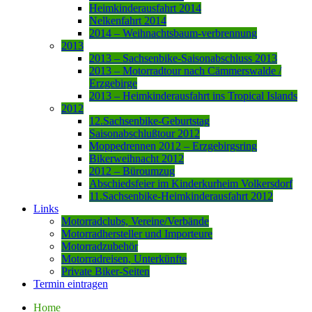
Heimkinderausfahrt 2014
Nelkenfahrt 2014
2014 – Weihnachtsbaum-verbrennung
2013
2013 – Sachsenbike-Saisonabschluss 2013
2013 – Motorradtour nach Cämmerswalde /
Erzgebirge
2013 – Heimkinderausfahrt ins Tropical Islands
2012
12.Sachsenbike-Geburtstag
Saisonabschlußtour 2012
Moppedrennen 2012 – Erzgebirgsring
Bikerweihnacht 2012
2012 – Büroumzug
Abschiedsfeier im Kinderkurheim Volkersdorf
11.Sachsenbike-Heimkinderausfahrt 2012
Links
Motorradclubs, Vereine/Verbände
Motorradhersteller und Importeure
Motorradzubehör
Motorradreisen, Unterkünfte
Private Biker-Seiten
Termin eintragen
Home