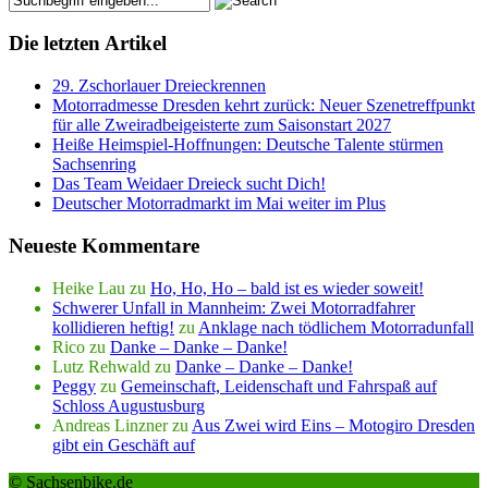
Die letzten Artikel
29. Zschorlauer Dreieckrennen
Motorradmesse Dresden kehrt zurück: Neuer Szenetreffpunkt
für alle Zweiradbeigeisterte zum Saisonstart 2027
Heiße Heimspiel-Hoffnungen: Deutsche Talente stürmen
Sachsenring
Das Team Weidaer Dreieck sucht Dich!
Deutscher Motorradmarkt im Mai weiter im Plus
Neueste Kommentare
Heike Lau
zu
Ho, Ho, Ho – bald ist es wieder soweit!
Schwerer Unfall in Mannheim: Zwei Motorradfahrer
kollidieren heftig!
zu
Anklage nach tödlichem Motorradunfall
Rico
zu
Danke – Danke – Danke!
Lutz Rehwald
zu
Danke – Danke – Danke!
Peggy
zu
Gemeinschaft, Leidenschaft und Fahrspaß auf
Schloss Augustusburg
Andreas Linzner
zu
Aus Zwei wird Eins – Motogiro Dresden
gibt ein Geschäft auf
© Sachsenbike.de