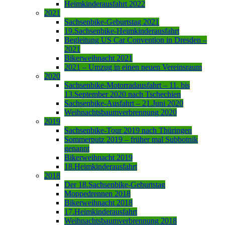
Heimkinderausfahrt 2022
2021
Sachsenbike-Geburtstag 2021
19.Sachsenbike-Heimkinderausfahrt
Begleitung US Car Convention in Dresden –
2021
Bikerweihnacht 2021
2021 – Umzug in einen neuen Vereinsraum
2020
Sachsenbike-Motorradausfahrt – 11. bis
13.September 2020 nach Tschechien
Sachsenbike-Ausfahrt – 21.Juni 2020
Weihnachtsbaumverbrennung 2020
2019
Sachsenbike-Tour 2019 nach Thüringen
Sommerputz 2019 – früher mal Subbotnik
genannt
Bikerweihnacht 2019
18.Heimkinderausfahrt
2018
Der 18.Sachsenbike-Geburtstag
Moppedrennen 2018
Bikerweihnacht 2018
17.Heimkinderausfahrt
Weihnachtsbaumverbrennung 2018