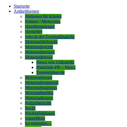
Startseite
Artikelthemen
Aktionen für Kinder
Enduro / Motocross
Händleraktionen
Hersteller
Jobs in der Zweiradbranche
Motorraddiebstahl
Motorradevents
Motorradmessen
Motorradpresse
News von Unkorrekt
HighSide-PR – News
Tourenfahrer.de
Motorradreisen
Motorradrennsport
Motorradtrainings
Motorradtreffen
Motorradtouren
Polizeiberichte
Recht
Rückrufaktionen
SuperMoto
So nebenbei…