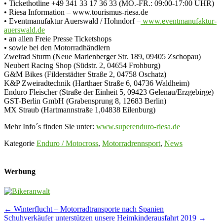
• Tickethotline +49 341 33 17 36 33 (MO.-FR.: 09:00-17:00 UHR)
• Riesa Information – www.tourismus-riesa.de
• Eventmanufaktur Auerswald / Hohndorf –
www.eventmanufaktur-
auerswald.de
• an allen Freie Presse Ticketshops
• sowie bei den Motorradhändlern
Zweirad Sturm (Neue Marienberger Str. 189, 09405 Zschopau)
Neubert Racing Shop (Südstr. 2, 04654 Frohburg)
G&M Bikes (Filderstädter Straße 2, 04758 Oschatz)
K&P Zweiradtechnik (Harthaer Straße 6, 04736 Waldheim)
Enduro Fleischer (Straße der Einheit 5, 09423 Gelenau/Erzgebirge)
GST-Berlin GmbH (Grabensprung 8, 12683 Berlin)
MX Straub (Hartmannstraße 1,04838 Eilenburg)
Mehr Info´s finden Sie unter:
www.superenduro-riesa.de
Kategorie
Enduro / Motocross
,
Motorradrennsport
,
News
Werbung
Post
←
Winterflucht – Motorradtransporte nach Spanien
Schuhverkäufer unterstützen unsere Heimkinderausfahrt 2019
→