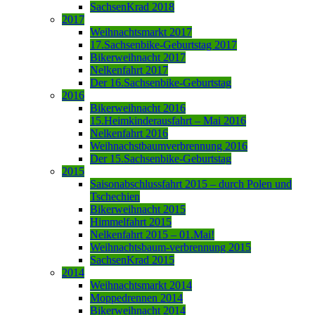
SachsenKrad 2018
2017
Weihnachtsmarkt 2017
17.Sachsenbike-Geburtstag 2017
Bikerweihnacht 2017
Nelkenfahrt 2017
Der 16.Sachsenbike-Geburtstag
2016
Bikerweihnacht 2016
15.Heimkinderausfahrt – Mai 2016
Nelkenfahrt 2016
Weihnachstbaumverbrennung 2016
Der 15.Sachsenbike-Geburtstag
2015
Saisonabschlussfahrt 2015 – durch Polen und
Tschechien
Bikerweihnacht 2015
Himmelfahrt 2015
Nelkenfahrt 2015 – 01.Mai!
Weihnachtsbaum-verbrennung 2015
SachsenKrad 2015
2014
Weihnachtsmarkt 2014
Moppedrennen 2014
Bikerweihnacht 2014