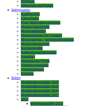
Werbung
Wirtschaft und Politik
Interessantes
Ausflugziele
Fahrschulen
Freie Motorradwerkstätten
Hotels/Unterkünfte
Motorradhändler
Motorradreisen ins Ausland
Motorradrenn- / sicherheitstrainings
Motorradtransporte
Rechtsanwälte
Reifendienste/Hersteller
Sonstiges
Stammtische/Treffs
Tourenveranstalter
Versicherungen
Zubehör
Bilder
Heimkinderausfahrt 2026
Heimkinderausfahrt 2025
Heimkinderausfahrt 2024
Heimkinderausfahrt 2023
2022
Vereinssausfahrt 2022