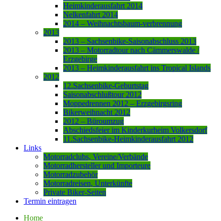
Heimkinderausfahrt 2014
Nelkenfahrt 2014
2014 – Weihnachtsbaum-verbrennung
2013
2013 – Sachsenbike-Saisonabschluss 2013
2013 – Motorradtour nach Cämmerswalde /
Erzgebirge
2013 – Heimkinderausfahrt ins Tropical Islands
2012
12.Sachsenbike-Geburtstag
Saisonabschlußtour 2012
Moppedrennen 2012 – Erzgebirgsring
Bikerweihnacht 2012
2012 – Büroumzug
Abschiedsfeier im Kinderkurheim Volkersdorf
11.Sachsenbike-Heimkinderausfahrt 2012
Links
Motorradclubs, Vereine/Verbände
Motorradhersteller und Importeure
Motorradzubehör
Motorradreisen, Unterkünfte
Private Biker-Seiten
Termin eintragen
Home