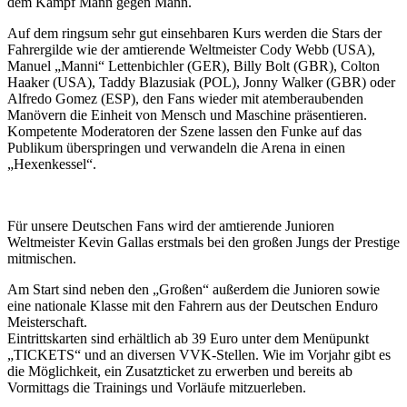
dem Kampf Mann gegen Mann.
Auf dem ringsum sehr gut einsehbaren Kurs werden die Stars der
Fahrergilde wie der amtierende Weltmeister Cody Webb (USA),
Manuel „Manni“ Lettenbichler (GER), Billy Bolt (GBR), Colton
Haaker (USA), Taddy Blazusiak (POL), Jonny Walker (GBR) oder
Alfredo Gomez (ESP), den Fans wieder mit atemberaubenden
Manövern die Einheit von Mensch und Maschine präsentieren.
Kompetente Moderatoren der Szene lassen den Funke auf das
Publikum überspringen und verwandeln die Arena in einen
„Hexenkessel“.
Für unsere Deutschen Fans wird der amtierende Junioren
Weltmeister Kevin Gallas erstmals bei den großen Jungs der Prestige
mitmischen.
Am Start sind neben den „Großen“ außerdem die Junioren sowie
eine nationale Klasse mit den Fahrern aus der Deutschen Enduro
Meisterschaft.
Eintrittskarten sind erhältlich ab 39 Euro unter dem Menüpunkt
„TICKETS“ und an diversen VVK-Stellen. Wie im Vorjahr gibt es
die Möglichkeit, ein Zusatzticket zu erwerben und bereits ab
Vormittags die Trainings und Vorläufe mitzuerleben.