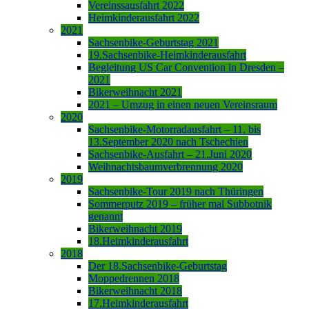
Vereinssausfahrt 2022
Heimkinderausfahrt 2022
2021
Sachsenbike-Geburtstag 2021
19.Sachsenbike-Heimkinderausfahrt
Begleitung US Car Convention in Dresden –
2021
Bikerweihnacht 2021
2021 – Umzug in einen neuen Vereinsraum
2020
Sachsenbike-Motorradausfahrt – 11. bis
13.September 2020 nach Tschechien
Sachsenbike-Ausfahrt – 21.Juni 2020
Weihnachtsbaumverbrennung 2020
2019
Sachsenbike-Tour 2019 nach Thüringen
Sommerputz 2019 – früher mal Subbotnik
genannt
Bikerweihnacht 2019
18.Heimkinderausfahrt
2018
Der 18.Sachsenbike-Geburtstag
Moppedrennen 2018
Bikerweihnacht 2018
17.Heimkinderausfahrt