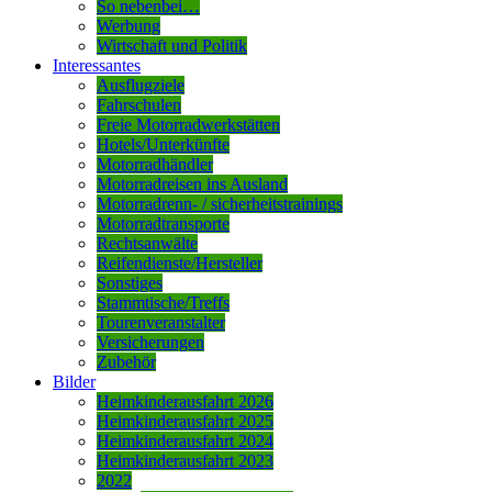
So nebenbei…
Werbung
Wirtschaft und Politik
Interessantes
Ausflugziele
Fahrschulen
Freie Motorradwerkstätten
Hotels/Unterkünfte
Motorradhändler
Motorradreisen ins Ausland
Motorradrenn- / sicherheitstrainings
Motorradtransporte
Rechtsanwälte
Reifendienste/Hersteller
Sonstiges
Stammtische/Treffs
Tourenveranstalter
Versicherungen
Zubehör
Bilder
Heimkinderausfahrt 2026
Heimkinderausfahrt 2025
Heimkinderausfahrt 2024
Heimkinderausfahrt 2023
2022