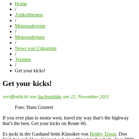
Home
/
Artikelthemen
/
Motorradevents
/
Motorradreisen
/
News von Unkorrekt
/
Termine
/
Get your kicks!
Get your kicks!
veröffentlicht von
Sachsenbike
am 22. November 2011
Foto: Hans Grunert
If you ever plan to motor west, travel my way that’s the highway
that’s the best. Get your kicks on Route 66.
Es juckt in der Gashand beim Klassiker von
Bobby Troup
. Den