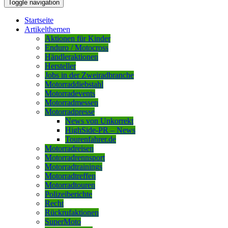
Toggle navigation
Startseite
Artikelthemen
Aktionen für Kinder
Enduro / Motocross
Händleraktionen
Hersteller
Jobs in der Zweiradbranche
Motorraddiebstahl
Motorradevents
Motorradmessen
Motorradpresse
News von Unkorrekt
HighSide-PR – News
Tourenfahrer.de
Motorradreisen
Motorradrennsport
Motorradtrainings
Motorradtreffen
Motorradtouren
Polizeiberichte
Recht
Rückrufaktionen
SuperMoto