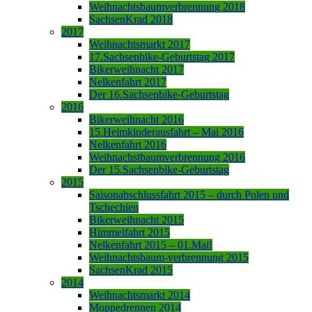
Weihnachtsbaumverbrennung 2018
SachsenKrad 2018
2017
Weihnachtsmarkt 2017
17.Sachsenbike-Geburtstag 2017
Bikerweihnacht 2017
Nelkenfahrt 2017
Der 16.Sachsenbike-Geburtstag
2016
Bikerweihnacht 2016
15.Heimkinderausfahrt – Mai 2016
Nelkenfahrt 2016
Weihnachstbaumverbrennung 2016
Der 15.Sachsenbike-Geburtstag
2015
Saisonabschlussfahrt 2015 – durch Polen und
Tschechien
Bikerweihnacht 2015
Himmelfahrt 2015
Nelkenfahrt 2015 – 01.Mai!
Weihnachtsbaum-verbrennung 2015
SachsenKrad 2015
2014
Weihnachtsmarkt 2014
Moppedrennen 2014