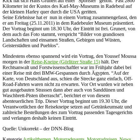
Kick hat sich Hans Grunert auf einer “Sportster” geholt. Fast 2800
Kilometer ist der Kustos des Karl-May-Museums in Radebeul auf
der kleinen Harley quer durch die USA geritten.
Seine Erlebnisse hat er nun in einem Vortrag zusammengefasst, den
er am Freitag (25.11.2011) in dem Radebeuler Museum präsentiert.
Der Vortrag beginnt um 18.30 Uhr, der Eintritt ist frei. Grunert, von
dem auch das Foto stammt, verspricht “Bilder von grandiosen
Landschaften und einsamen Straßen, Gebirgen und Wüsten,
Geisterstädten und Pueblos”.
Mindestens ebenso spannend wird ein Vortrag, den Youssef Moussa
morgen in der
Reise-Kneipe (Görlitzer Straße 15)
hält. Der
Rechtsanwalt und Forstwissenschaftler war im Frühjahr dabei bei
einer Reise mit drei BMW-Gespannen durch Ägypten. “Auf der
Karte, von Deutschland aus, schien die Strecke ganz einfach, Off-
Road-Fahrten waren nicht zu erwarten. Vor Ort wurden wir neben
gut ausgebauten Strassen dann aber auch von Sanddünen und
Waschbrett-Pisten überrascht”, berichtet er von diesem
abenteuerlichen Trip. Dieser Vortrag beginnt um 19.30 Uhr, die
Verantwortlichen der Reisekneipe setzen auf Getränkeumsatz und
zahlreiche Bestellungen des zum Vortrag passenden Tagesgerichts
und verlangen deshalb keinen Eintritt.
Quelle: Unkorrekt – der DNN-Blog
Kategorie
Artikelthemen
,
Motorradevents
,
Motorradreisen
,
News