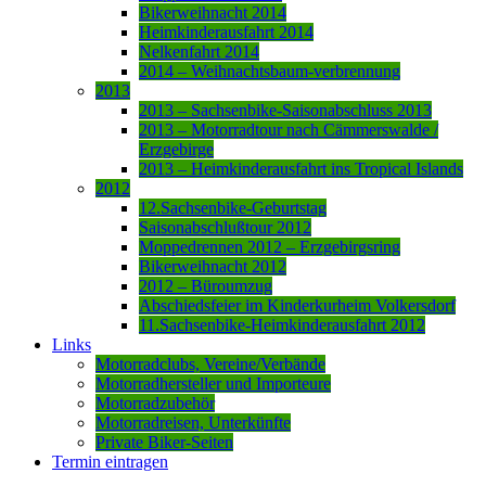
Bikerweihnacht 2014
Heimkinderausfahrt 2014
Nelkenfahrt 2014
2014 – Weihnachtsbaum-verbrennung
2013
2013 – Sachsenbike-Saisonabschluss 2013
2013 – Motorradtour nach Cämmerswalde /
Erzgebirge
2013 – Heimkinderausfahrt ins Tropical Islands
2012
12.Sachsenbike-Geburtstag
Saisonabschlußtour 2012
Moppedrennen 2012 – Erzgebirgsring
Bikerweihnacht 2012
2012 – Büroumzug
Abschiedsfeier im Kinderkurheim Volkersdorf
11.Sachsenbike-Heimkinderausfahrt 2012
Links
Motorradclubs, Vereine/Verbände
Motorradhersteller und Importeure
Motorradzubehör
Motorradreisen, Unterkünfte
Private Biker-Seiten
Termin eintragen