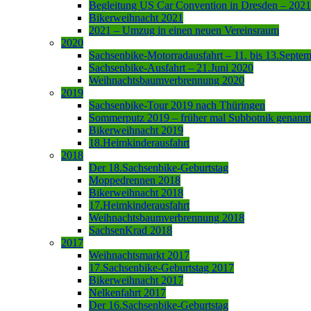
Begleitung US Car Convention in Dresden – 2021
Bikerweihnacht 2021
2021 – Umzug in einen neuen Vereinsraum
2020
Sachsenbike-Motorradausfahrt – 11. bis 13.Septe
Sachsenbike-Ausfahrt – 21.Juni 2020
Weihnachtsbaumverbrennung 2020
2019
Sachsenbike-Tour 2019 nach Thüringen
Sommerputz 2019 – früher mal Subbotnik genannt
Bikerweihnacht 2019
18.Heimkinderausfahrt
2018
Der 18.Sachsenbike-Geburtstag
Moppedrennen 2018
Bikerweihnacht 2018
17.Heimkinderausfahrt
Weihnachtsbaumverbrennung 2018
SachsenKrad 2018
2017
Weihnachtsmarkt 2017
17.Sachsenbike-Geburtstag 2017
Bikerweihnacht 2017
Nelkenfahrt 2017
Der 16.Sachsenbike-Geburtstag