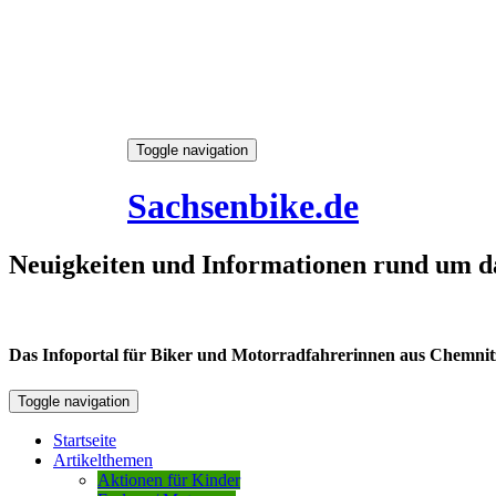
Skip
Toggle navigation
to
7. August 2026
content
Sachsenbike.de
Neuigkeiten und Informationen rund um d
Das Infoportal für Biker und Motorradfahrerinnen aus Chemnitz /
Toggle navigation
Startseite
Artikelthemen
Aktionen für Kinder