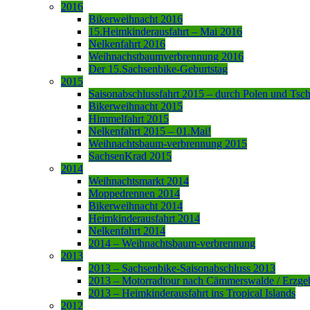
2016
Bikerweihnacht 2016
15.Heimkinderausfahrt – Mai 2016
Nelkenfahrt 2016
Weihnachstbaumverbrennung 2016
Der 15.Sachsenbike-Geburtstag
2015
Saisonabschlussfahrt 2015 – durch Polen und Tsc
Bikerweihnacht 2015
Himmelfahrt 2015
Nelkenfahrt 2015 – 01.Mai!
Weihnachtsbaum-verbrennung 2015
SachsenKrad 2015
2014
Weihnachtsmarkt 2014
Moppedrennen 2014
Bikerweihnacht 2014
Heimkinderausfahrt 2014
Nelkenfahrt 2014
2014 – Weihnachtsbaum-verbrennung
2013
2013 – Sachsenbike-Saisonabschluss 2013
2013 – Motorradtour nach Cämmerswalde / Erzge
2013 – Heimkinderausfahrt ins Tropical Islands
2012