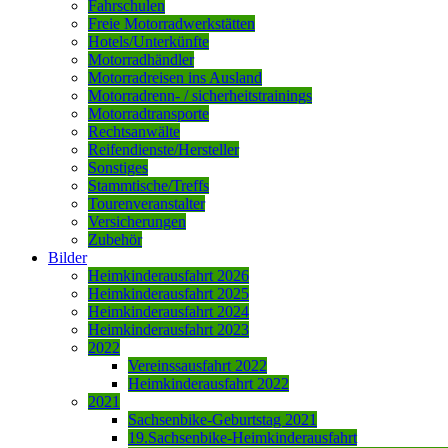
Fahrschulen
Freie Motorradwerkstätten
Hotels/Unterkünfte
Motorradhändler
Motorradreisen ins Ausland
Motorradrenn- / sicherheitstrainings
Motorradtransporte
Rechtsanwälte
Reifendienste/Hersteller
Sonstiges
Stammtische/Treffs
Tourenveranstalter
Versicherungen
Zubehör
Bilder
Heimkinderausfahrt 2026
Heimkinderausfahrt 2025
Heimkinderausfahrt 2024
Heimkinderausfahrt 2023
2022
Vereinssausfahrt 2022
Heimkinderausfahrt 2022
2021
Sachsenbike-Geburtstag 2021
19.Sachsenbike-Heimkinderausfahrt