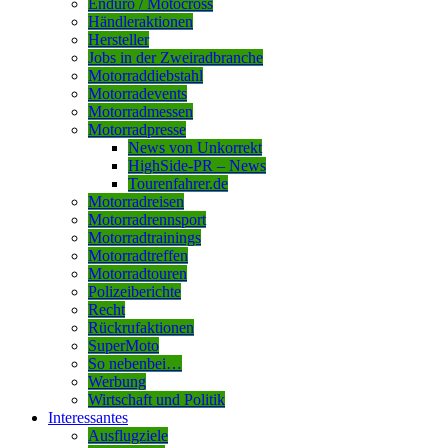
Enduro / Motocross
Händleraktionen
Hersteller
Jobs in der Zweiradbranche
Motorraddiebstahl
Motorradevents
Motorradmessen
Motorradpresse
News von Unkorrekt
HighSide-PR – News
Tourenfahrer.de
Motorradreisen
Motorradrennsport
Motorradtrainings
Motorradtreffen
Motorradtouren
Polizeiberichte
Recht
Rückrufaktionen
SuperMoto
So nebenbei…
Werbung
Wirtschaft und Politik
Interessantes
Ausflugziele