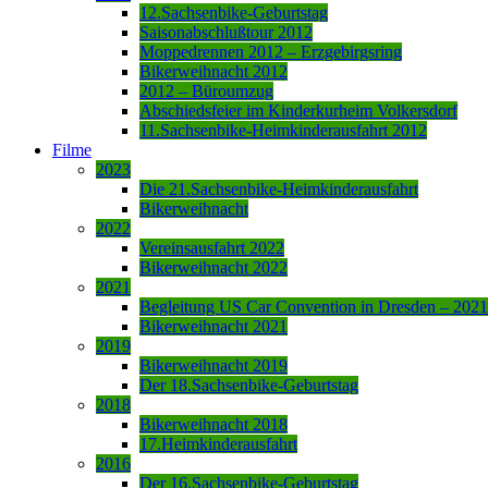
12.Sachsenbike-Geburtstag
Saisonabschlußtour 2012
Moppedrennen 2012 – Erzgebirgsring
Bikerweihnacht 2012
2012 – Büroumzug
Abschiedsfeier im Kinderkurheim Volkersdorf
11.Sachsenbike-Heimkinderausfahrt 2012
Filme
2023
Die 21.Sachsenbike-Heimkinderausfahrt
Bikerweihnacht
2022
Vereinsausfahrt 2022
Bikerweihnacht 2022
2021
Begleitung US Car Convention in Dresden – 2021
Bikerweihnacht 2021
2019
Bikerweihnacht 2019
Der 18.Sachsenbike-Geburtstag
2018
Bikerweihnacht 2018
17.Heimkinderausfahrt
2016
Der 16.Sachsenbike-Geburtstag