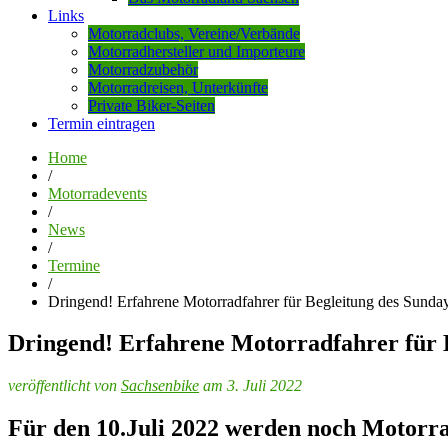
Links
Motorradclubs, Vereine/Verbände
Motorradhersteller und Importeure
Motorradzubehör
Motorradreisen, Unterkünfte
Private Biker-Seiten
Termin eintragen
Home
/
Motorradevents
/
News
/
Termine
/
Dringend! Erfahrene Motorradfahrer für Begleitung des Sunda
Dringend! Erfahrene Motorradfahrer für 
veröffentlicht von
Sachsenbike
am 3. Juli 2022
Für den 10.Juli 2022 werden noch Motorra