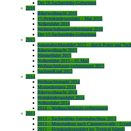
Der 16.Sachsenbike-Geburtstag
2016
Bikerweihnacht 2016
15.Heimkinderausfahrt – Mai 2016
Nelkenfahrt 2016
Weihnachstbaumverbrennung 2016
Der 15.Sachsenbike-Geburtstag
2015
Saisonabschlussfahrt 2015 – durch Polen und Tsc
Bikerweihnacht 2015
Himmelfahrt 2015
Nelkenfahrt 2015 – 01.Mai!
Weihnachtsbaum-verbrennung 2015
SachsenKrad 2015
2014
Weihnachtsmarkt 2014
Moppedrennen 2014
Bikerweihnacht 2014
Heimkinderausfahrt 2014
Nelkenfahrt 2014
2014 – Weihnachtsbaum-verbrennung
2013
2013 – Sachsenbike-Saisonabschluss 2013
2013 – Motorradtour nach Cämmerswalde / Erzge
2013 – Heimkinderausfahrt ins Tropical Islands