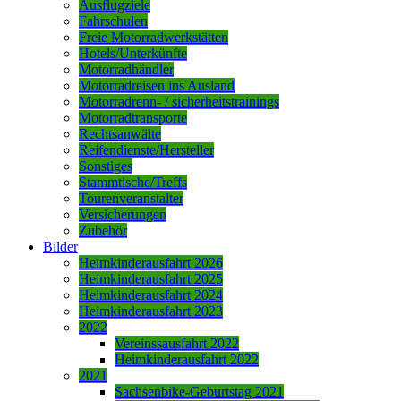
Ausflugziele
Fahrschulen
Freie Motorradwerkstätten
Hotels/Unterkünfte
Motorradhändler
Motorradreisen ins Ausland
Motorradrenn- / sicherheitstrainings
Motorradtransporte
Rechtsanwälte
Reifendienste/Hersteller
Sonstiges
Stammtische/Treffs
Tourenveranstalter
Versicherungen
Zubehör
Bilder
Heimkinderausfahrt 2026
Heimkinderausfahrt 2025
Heimkinderausfahrt 2024
Heimkinderausfahrt 2023
2022
Vereinssausfahrt 2022
Heimkinderausfahrt 2022
2021
Sachsenbike-Geburtstag 2021