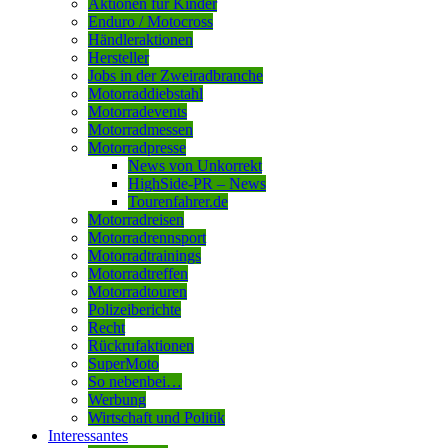
Aktionen für Kinder
Enduro / Motocross
Händleraktionen
Hersteller
Jobs in der Zweiradbranche
Motorraddiebstahl
Motorradevents
Motorradmessen
Motorradpresse
News von Unkorrekt
HighSide-PR – News
Tourenfahrer.de
Motorradreisen
Motorradrennsport
Motorradtrainings
Motorradtreffen
Motorradtouren
Polizeiberichte
Recht
Rückrufaktionen
SuperMoto
So nebenbei…
Werbung
Wirtschaft und Politik
Interessantes