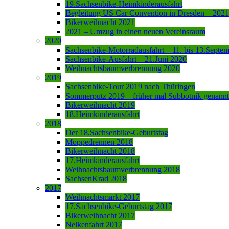
19.Sachsenbike-Heimkinderausfahrt
Begleitung US Car Convention in Dresden – 2021
Bikerweihnacht 2021
2021 – Umzug in einen neuen Vereinsraum
2020
Sachsenbike-Motorradausfahrt – 11. bis 13.Septe
Sachsenbike-Ausfahrt – 21.Juni 2020
Weihnachtsbaumverbrennung 2020
2019
Sachsenbike-Tour 2019 nach Thüringen
Sommerputz 2019 – früher mal Subbotnik genannt
Bikerweihnacht 2019
18.Heimkinderausfahrt
2018
Der 18.Sachsenbike-Geburtstag
Moppedrennen 2018
Bikerweihnacht 2018
17.Heimkinderausfahrt
Weihnachtsbaumverbrennung 2018
SachsenKrad 2018
2017
Weihnachtsmarkt 2017
17.Sachsenbike-Geburtstag 2017
Bikerweihnacht 2017
Nelkenfahrt 2017