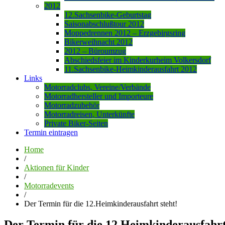
2012
12.Sachsenbike-Geburtstag
Saisonabschlußtour 2012
Moppedrennen 2012 – Erzgebirgsring
Bikerweihnacht 2012
2012 – Büroumzug
Abschiedsfeier im Kinderkurheim Volkersdorf
11.Sachsenbike-Heimkinderausfahrt 2012
Links
Motorradclubs, Vereine/Verbände
Motorradhersteller und Importeure
Motorradzubehör
Motorradreisen, Unterkünfte
Private Biker-Seiten
Termin eintragen
Home
/
Aktionen für Kinder
/
Motorradevents
/
Der Termin für die 12.Heimkinderausfahrt steht!
Der Termin für die 12.Heimkinderausfahrt