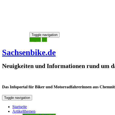
Skip
Toggle navigation
to
8. August 2026
content
Sachsenbike.de
Neuigkeiten und Informationen rund um d
Das Infoportal für Biker und Motorradfahrerinnen aus Chemnitz /
Toggle navigation
Startseite
Artikelthemen