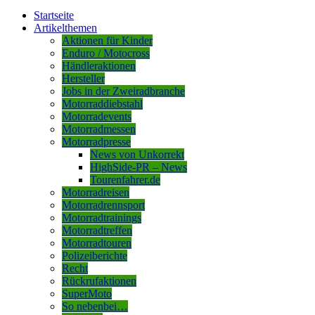
Startseite
Artikelthemen
Aktionen für Kinder
Enduro / Motocross
Händleraktionen
Hersteller
Jobs in der Zweiradbranche
Motorraddiebstahl
Motorradevents
Motorradmessen
Motorradpresse
News von Unkorrekt
HighSide-PR – News
Tourenfahrer.de
Motorradreisen
Motorradrennsport
Motorradtrainings
Motorradtreffen
Motorradtouren
Polizeiberichte
Recht
Rückrufaktionen
SuperMoto
So nebenbei…