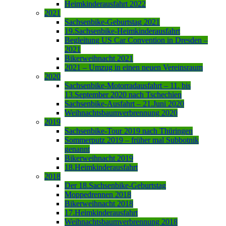
Heimkinderausfahrt 2022
2021
Sachsenbike-Geburtstag 2021
19.Sachsenbike-Heimkinderausfahrt
Begleitung US Car Convention in Dresden –
2021
Bikerweihnacht 2021
2021 – Umzug in einen neuen Vereinsraum
2020
Sachsenbike-Motorradausfahrt – 11. bis
13.September 2020 nach Tschechien
Sachsenbike-Ausfahrt – 21.Juni 2020
Weihnachtsbaumverbrennung 2020
2019
Sachsenbike-Tour 2019 nach Thüringen
Sommerputz 2019 – früher mal Subbotnik
genannt
Bikerweihnacht 2019
18.Heimkinderausfahrt
2018
Der 18.Sachsenbike-Geburtstag
Moppedrennen 2018
Bikerweihnacht 2018
17.Heimkinderausfahrt
Weihnachtsbaumverbrennung 2018