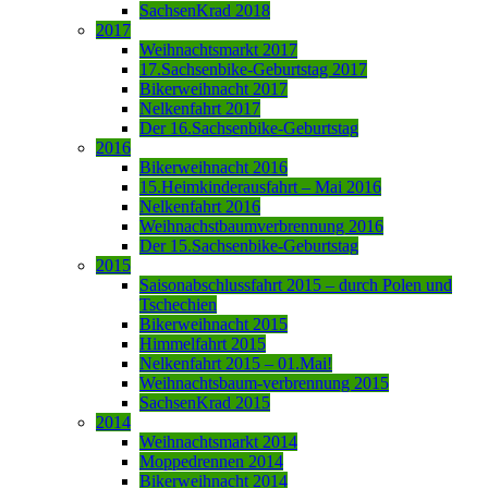
SachsenKrad 2018
2017
Weihnachtsmarkt 2017
17.Sachsenbike-Geburtstag 2017
Bikerweihnacht 2017
Nelkenfahrt 2017
Der 16.Sachsenbike-Geburtstag
2016
Bikerweihnacht 2016
15.Heimkinderausfahrt – Mai 2016
Nelkenfahrt 2016
Weihnachstbaumverbrennung 2016
Der 15.Sachsenbike-Geburtstag
2015
Saisonabschlussfahrt 2015 – durch Polen und
Tschechien
Bikerweihnacht 2015
Himmelfahrt 2015
Nelkenfahrt 2015 – 01.Mai!
Weihnachtsbaum-verbrennung 2015
SachsenKrad 2015
2014
Weihnachtsmarkt 2014
Moppedrennen 2014
Bikerweihnacht 2014