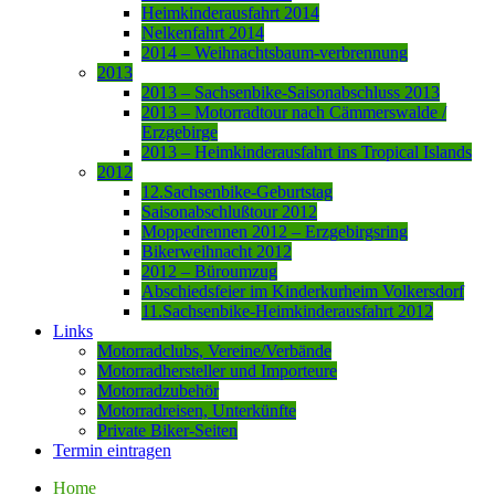
Heimkinderausfahrt 2014
Nelkenfahrt 2014
2014 – Weihnachtsbaum-verbrennung
2013
2013 – Sachsenbike-Saisonabschluss 2013
2013 – Motorradtour nach Cämmerswalde /
Erzgebirge
2013 – Heimkinderausfahrt ins Tropical Islands
2012
12.Sachsenbike-Geburtstag
Saisonabschlußtour 2012
Moppedrennen 2012 – Erzgebirgsring
Bikerweihnacht 2012
2012 – Büroumzug
Abschiedsfeier im Kinderkurheim Volkersdorf
11.Sachsenbike-Heimkinderausfahrt 2012
Links
Motorradclubs, Vereine/Verbände
Motorradhersteller und Importeure
Motorradzubehör
Motorradreisen, Unterkünfte
Private Biker-Seiten
Termin eintragen
Home