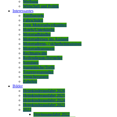
Werbung
Wirtschaft und Politik
Interessantes
Ausflugziele
Fahrschulen
Freie Motorradwerkstätten
Hotels/Unterkünfte
Motorradhändler
Motorradreisen ins Ausland
Motorradrenn- / sicherheitstrainings
Motorradtransporte
Rechtsanwälte
Reifendienste/Hersteller
Sonstiges
Stammtische/Treffs
Tourenveranstalter
Versicherungen
Zubehör
Bilder
Heimkinderausfahrt 2026
Heimkinderausfahrt 2025
Heimkinderausfahrt 2024
Heimkinderausfahrt 2023
2022
Vereinssausfahrt 2022