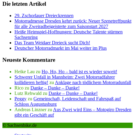
Die letzten Artikel
29. Zschorlauer Dreieckrennen
Motorradmesse Dresden kehrt zurück: Neuer Szenetreffpunkt
für alle Zweiradbeigeisterte zum Saisonstart 2027
Heiße Heimspiel-Hoffnungen: Deutsche Talente stürmen
Sachsenring
Das Team Weidaer Dreieck sucht Dich!
Deutscher Motorradmarkt im Mai weiter im Plus
Neueste Kommentare
Heike Lau
zu
Ho, Ho, Ho – bald ist es wieder soweit!
Schwerer Unfall in Mannheim: Zwei Motorradfahrer
kollidieren heftig!
zu
Anklage nach tödlichem Motorradunfall
Rico
zu
Danke – Danke – Danke!
Lutz Rehwald
zu
Danke – Danke – Danke!
Peggy
zu
Gemeinschaft, Leidenschaft und Fahrspaß auf
Schloss Augustusburg
Andreas Linzner
zu
Aus Zwei wird Eins – Motogiro Dresden
gibt ein Geschäft auf
© Sachsenbike.de