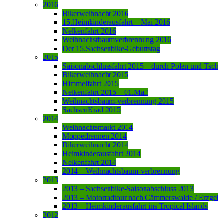
2016
Bikerweihnacht 2016
15.Heimkinderausfahrt – Mai 2016
Nelkenfahrt 2016
Weihnachstbaumverbrennung 2016
Der 15.Sachsenbike-Geburtstag
2015
Saisonabschlussfahrt 2015 – durch Polen und Tsc
Bikerweihnacht 2015
Himmelfahrt 2015
Nelkenfahrt 2015 – 01.Mai!
Weihnachtsbaum-verbrennung 2015
SachsenKrad 2015
2014
Weihnachtsmarkt 2014
Moppedrennen 2014
Bikerweihnacht 2014
Heimkinderausfahrt 2014
Nelkenfahrt 2014
2014 – Weihnachtsbaum-verbrennung
2013
2013 – Sachsenbike-Saisonabschluss 2013
2013 – Motorradtour nach Cämmerswalde / Erzge
2013 – Heimkinderausfahrt ins Tropical Islands
2012