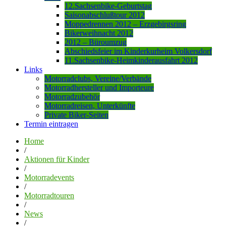
12.Sachsenbike-Geburtstag
Saisonabschlußtour 2012
Moppedrennen 2012 – Erzgebirgsring
Bikerweihnacht 2012
2012 – Büroumzug
Abschiedsfeier im Kinderkurheim Volkersdorf
11.Sachsenbike-Heimkinderausfahrt 2012
Links
Motorradclubs, Vereine/Verbände
Motorradhersteller und Importeure
Motorradzubehör
Motorradreisen, Unterkünfte
Private Biker-Seiten
Termin eintragen
Home
/
Aktionen für Kinder
/
Motorradevents
/
Motorradtouren
/
News
/