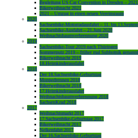
Begleitung US Car Convention in Dresden – 2021
Bikerweihnacht 2021
2021 – Umzug in einen neuen Vereinsraum
2020
Sachsenbike-Motorradausfahrt – 11. bis 13.Septe
Sachsenbike-Ausfahrt – 21.Juni 2020
Weihnachtsbaumverbrennung 2020
2019
Sachsenbike-Tour 2019 nach Thüringen
Sommerputz 2019 – früher mal Subbotnik genannt
Bikerweihnacht 2019
18.Heimkinderausfahrt
2018
Der 18.Sachsenbike-Geburtstag
Moppedrennen 2018
Bikerweihnacht 2018
17.Heimkinderausfahrt
Weihnachtsbaumverbrennung 2018
SachsenKrad 2018
2017
Weihnachtsmarkt 2017
17.Sachsenbike-Geburtstag 2017
Bikerweihnacht 2017
Nelkenfahrt 2017
Der 16.Sachsenbike-Geburtstag