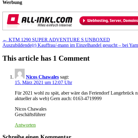
Werbung
Post
←
KTM 1290 SUPER ADVENTURE S UNBOXED
Auszubildende(r) Kauffrau/-mann im Einzelhandel gesucht – bei Ya
navigation
This article has 1 Comment
Nicos Chawales
sagt:
15. März 2021 um 12:07 Uhr
Für 2021 wohl zu spät, aber wäre das Feriendorf Langebrück nic
aktueller als web) Gern auch: 0163-4719999
Nicos Chawales
Geschäftsführer
Antworten
Schreibe einen Kommentar