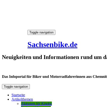
Skip
Toggle navigation
to
9. August 2026
content
Sachsenbike.de
Neuigkeiten und Informationen rund um d
Das Infoportal für Biker und Motorradfahrerinnen aus Chemnitz /
Toggle navigation
Startseite
Artikelthemen
Aktionen für Kinder