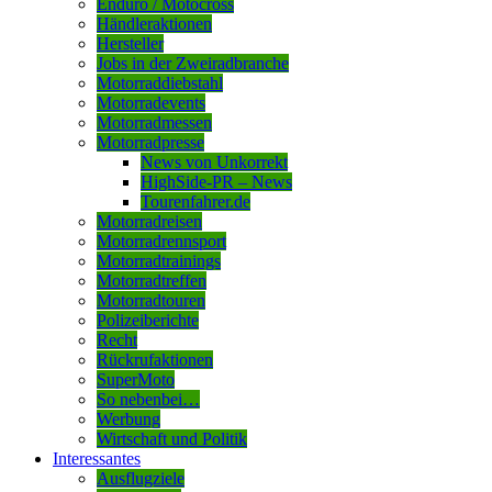
Enduro / Motocross
Händleraktionen
Hersteller
Jobs in der Zweiradbranche
Motorraddiebstahl
Motorradevents
Motorradmessen
Motorradpresse
News von Unkorrekt
HighSide-PR – News
Tourenfahrer.de
Motorradreisen
Motorradrennsport
Motorradtrainings
Motorradtreffen
Motorradtouren
Polizeiberichte
Recht
Rückrufaktionen
SuperMoto
So nebenbei…
Werbung
Wirtschaft und Politik
Interessantes
Ausflugziele