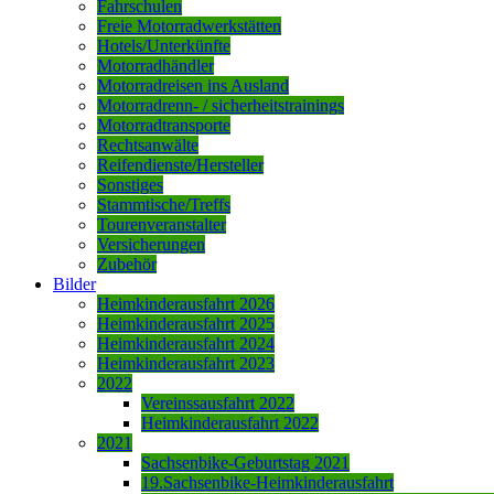
Fahrschulen
Freie Motorradwerkstätten
Hotels/Unterkünfte
Motorradhändler
Motorradreisen ins Ausland
Motorradrenn- / sicherheitstrainings
Motorradtransporte
Rechtsanwälte
Reifendienste/Hersteller
Sonstiges
Stammtische/Treffs
Tourenveranstalter
Versicherungen
Zubehör
Bilder
Heimkinderausfahrt 2026
Heimkinderausfahrt 2025
Heimkinderausfahrt 2024
Heimkinderausfahrt 2023
2022
Vereinssausfahrt 2022
Heimkinderausfahrt 2022
2021
Sachsenbike-Geburtstag 2021
19.Sachsenbike-Heimkinderausfahrt