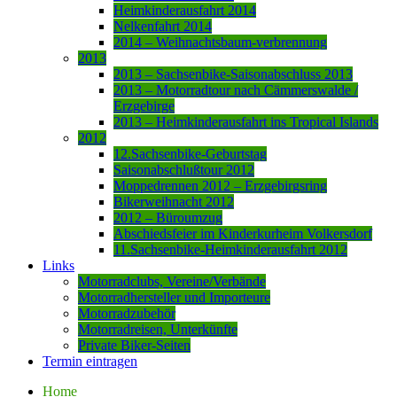
Heimkinderausfahrt 2014
Nelkenfahrt 2014
2014 – Weihnachtsbaum-verbrennung
2013
2013 – Sachsenbike-Saisonabschluss 2013
2013 – Motorradtour nach Cämmerswalde /
Erzgebirge
2013 – Heimkinderausfahrt ins Tropical Islands
2012
12.Sachsenbike-Geburtstag
Saisonabschlußtour 2012
Moppedrennen 2012 – Erzgebirgsring
Bikerweihnacht 2012
2012 – Büroumzug
Abschiedsfeier im Kinderkurheim Volkersdorf
11.Sachsenbike-Heimkinderausfahrt 2012
Links
Motorradclubs, Vereine/Verbände
Motorradhersteller und Importeure
Motorradzubehör
Motorradreisen, Unterkünfte
Private Biker-Seiten
Termin eintragen
Home