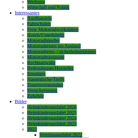
Werbung
Wirtschaft und Politik
Interessantes
Ausflugziele
Fahrschulen
Freie Motorradwerkstätten
Hotels/Unterkünfte
Motorradhändler
Motorradreisen ins Ausland
Motorradrenn- / sicherheitstrainings
Motorradtransporte
Rechtsanwälte
Reifendienste/Hersteller
Sonstiges
Stammtische/Treffs
Tourenveranstalter
Versicherungen
Zubehör
Bilder
Heimkinderausfahrt 2026
Heimkinderausfahrt 2025
Heimkinderausfahrt 2024
Heimkinderausfahrt 2023
2022
Vereinssausfahrt 2022