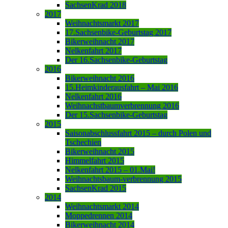
SachsenKrad 2018
2017
Weihnachtsmarkt 2017
17.Sachsenbike-Geburtstag 2017
Bikerweihnacht 2017
Nelkenfahrt 2017
Der 16.Sachsenbike-Geburtstag
2016
Bikerweihnacht 2016
15.Heimkinderausfahrt – Mai 2016
Nelkenfahrt 2016
Weihnachstbaumverbrennung 2016
Der 15.Sachsenbike-Geburtstag
2015
Saisonabschlussfahrt 2015 – durch Polen und
Tschechien
Bikerweihnacht 2015
Himmelfahrt 2015
Nelkenfahrt 2015 – 01.Mai!
Weihnachtsbaum-verbrennung 2015
SachsenKrad 2015
2014
Weihnachtsmarkt 2014
Moppedrennen 2014
Bikerweihnacht 2014