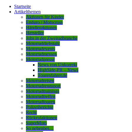
Startseite
Artikelthemen
Aktionen für Kinder
Enduro / Motocross
Händleraktionen
Hersteller
Jobs in der Zweiradbranche
Motorraddiebstahl
Motorradevents
Motorradmessen
Motorradpresse
News von Unkorrekt
HighSide-PR – News
Tourenfahrer.de
Motorradreisen
Motorradrennsport
Motorradtrainings
Motorradtreffen
Motorradtouren
Polizeiberichte
Recht
Rückrufaktionen
SuperMoto
So nebenbei…