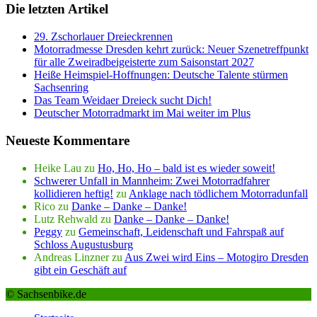
Die letzten Artikel
29. Zschorlauer Dreieckrennen
Motorradmesse Dresden kehrt zurück: Neuer Szenetreffpunkt
für alle Zweiradbeigeisterte zum Saisonstart 2027
Heiße Heimspiel-Hoffnungen: Deutsche Talente stürmen
Sachsenring
Das Team Weidaer Dreieck sucht Dich!
Deutscher Motorradmarkt im Mai weiter im Plus
Neueste Kommentare
Heike Lau
zu
Ho, Ho, Ho – bald ist es wieder soweit!
Schwerer Unfall in Mannheim: Zwei Motorradfahrer
kollidieren heftig!
zu
Anklage nach tödlichem Motorradunfall
Rico
zu
Danke – Danke – Danke!
Lutz Rehwald
zu
Danke – Danke – Danke!
Peggy
zu
Gemeinschaft, Leidenschaft und Fahrspaß auf
Schloss Augustusburg
Andreas Linzner
zu
Aus Zwei wird Eins – Motogiro Dresden
gibt ein Geschäft auf
© Sachsenbike.de