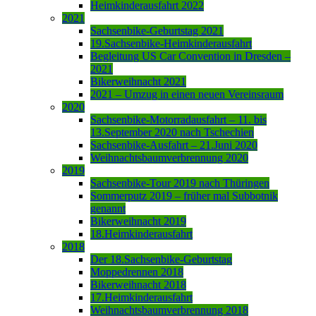
Heimkinderausfahrt 2022
2021
Sachsenbike-Geburtstag 2021
19.Sachsenbike-Heimkinderausfahrt
Begleitung US Car Convention in Dresden –
2021
Bikerweihnacht 2021
2021 – Umzug in einen neuen Vereinsraum
2020
Sachsenbike-Motorradausfahrt – 11. bis
13.September 2020 nach Tschechien
Sachsenbike-Ausfahrt – 21.Juni 2020
Weihnachtsbaumverbrennung 2020
2019
Sachsenbike-Tour 2019 nach Thüringen
Sommerputz 2019 – früher mal Subbotnik
genannt
Bikerweihnacht 2019
18.Heimkinderausfahrt
2018
Der 18.Sachsenbike-Geburtstag
Moppedrennen 2018
Bikerweihnacht 2018
17.Heimkinderausfahrt
Weihnachtsbaumverbrennung 2018