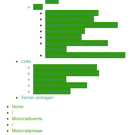
Islands
2012
12.Sachsenbike-Geburtstag
Saisonabschlußtour 2012
Moppedrennen 2012 – Erzgebirgsring
Bikerweihnacht 2012
2012 – Büroumzug
Abschiedsfeier im Kinderkurheim
Volkersdorf
11.Sachsenbike-Heimkinderausfahrt 2012
Links
Motorradclubs, Vereine/Verbände
Motorradhersteller und Importeure
Motorradzubehör
Motorradreisen, Unterkünfte
Private Biker-Seiten
Termin eintragen
Home
/
Motorradevents
/
Motorradpresse