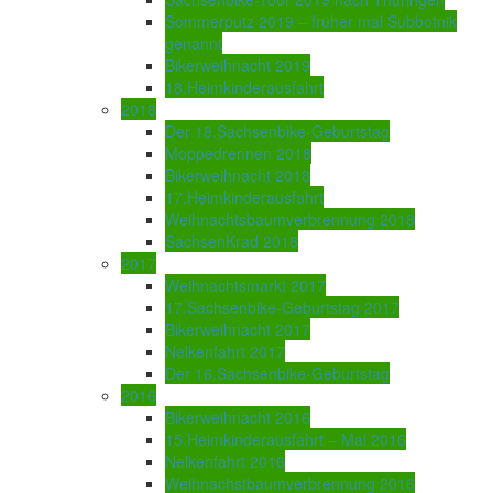
Sommerputz 2019 – früher mal Subbotnik
genannt
Bikerweihnacht 2019
18.Heimkinderausfahrt
2018
Der 18.Sachsenbike-Geburtstag
Moppedrennen 2018
Bikerweihnacht 2018
17.Heimkinderausfahrt
Weihnachtsbaumverbrennung 2018
SachsenKrad 2018
2017
Weihnachtsmarkt 2017
17.Sachsenbike-Geburtstag 2017
Bikerweihnacht 2017
Nelkenfahrt 2017
Der 16.Sachsenbike-Geburtstag
2016
Bikerweihnacht 2016
15.Heimkinderausfahrt – Mai 2016
Nelkenfahrt 2016
Weihnachstbaumverbrennung 2016