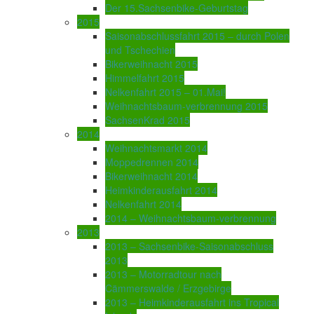
Der 15.Sachsenbike-Geburtstag
2015
Saisonabschlussfahrt 2015 – durch Polen
und Tschechien
Bikerweihnacht 2015
Himmelfahrt 2015
Nelkenfahrt 2015 – 01.Mai!
Weihnachtsbaum-verbrennung 2015
SachsenKrad 2015
2014
Weihnachtsmarkt 2014
Moppedrennen 2014
Bikerweihnacht 2014
Heimkinderausfahrt 2014
Nelkenfahrt 2014
2014 – Weihnachtsbaum-verbrennung
2013
2013 – Sachsenbike-Saisonabschluss
2013
2013 – Motorradtour nach
Cämmerswalde / Erzgebirge
2013 – Heimkinderausfahrt ins Tropical