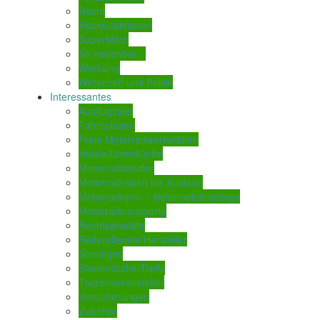
Recht
Rückrufaktionen
SuperMoto
So nebenbei…
Werbung
Wirtschaft und Politik
Interessantes
Ausflugziele
Fahrschulen
Freie Motorradwerkstätten
Hotels/Unterkünfte
Motorradhändler
Motorradreisen ins Ausland
Motorradrenn- / sicherheitstrainings
Motorradtransporte
Rechtsanwälte
Reifendienste/Hersteller
Sonstiges
Stammtische/Treffs
Tourenveranstalter
Versicherungen
Zubehör