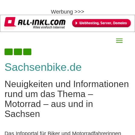
Werbung >>>
Skip
10. August 2026
Toggle
to
navigati
content
Sachsenbike.de
Neuigkeiten und Informationen
rund um das Thema –
Motorrad – aus und in
Sachsen
Das Infoportal für Biker und Motorradfahrerinnen