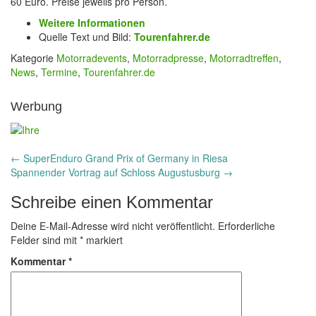
60 Euro. Preise jeweils pro Person.
Weitere Informationen
Quelle Text und Bild:
Tourenfahrer.de
Kategorie
Motorradevents
,
Motorradpresse
,
Motorradtreffen
,
News
,
Termine
,
Tourenfahrer.de
Werbung
Post
←
SuperEnduro Grand Prix of Germany in Riesa
Spannender Vortrag auf Schloss Augustusburg
→
navigation
Schreibe einen Kommentar
Deine E-Mail-Adresse wird nicht veröffentlicht.
Erforderliche
Felder sind mit
*
markiert
Kommentar
*