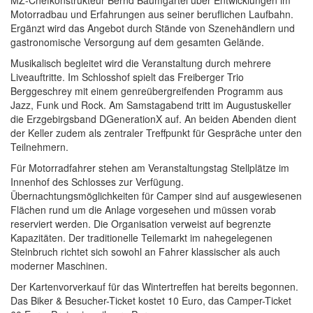
MZ-Chefkonstrukteur Bernd Baumgartel über Entwicklungen im
Motorradbau und Erfahrungen aus seiner beruflichen Laufbahn.
Ergänzt wird das Angebot durch Stände von Szenehändlern und
gastronomische Versorgung auf dem gesamten Gelände.
Musikalisch begleitet wird die Veranstaltung durch mehrere
Liveauftritte. Im Schlosshof spielt das Freiberger Trio
Berggeschrey mit einem genreübergreifenden Programm aus
Jazz, Funk und Rock. Am Samstagabend tritt im Augustuskeller
die Erzgebirgsband DGenerationX auf. An beiden Abenden dient
der Keller zudem als zentraler Treffpunkt für Gespräche unter den
Teilnehmern.
Für Motorradfahrer stehen am Veranstaltungstag Stellplätze im
Innenhof des Schlosses zur Verfügung.
Übernachtungsmöglichkeiten für Camper sind auf ausgewiesenen
Flächen rund um die Anlage vorgesehen und müssen vorab
reserviert werden. Die Organisation verweist auf begrenzte
Kapazitäten. Der traditionelle Teilemarkt im nahegelegenen
Steinbruch richtet sich sowohl an Fahrer klassischer als auch
moderner Maschinen.
Der Kartenvorverkauf für das Wintertreffen hat bereits begonnen.
Das Biker & Besucher-Ticket kostet 10 Euro, das Camper-Ticket