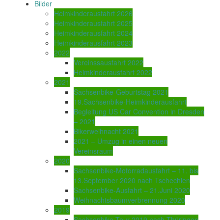
Bilder
Heimkinderausfahrt 2026
Heimkinderausfahrt 2025
Heimkinderausfahrt 2024
Heimkinderausfahrt 2023
2022
Vereinssausfahrt 2022
Heimkinderausfahrt 2022
2021
Sachsenbike-Geburtstag 2021
19.Sachsenbike-Heimkinderausfahrt
Begleitung US Car Convention in Dresden
– 2021
Bikerweihnacht 2021
2021 – Umzug in einen neuen
Vereinsraum
2020
Sachsenbike-Motorradausfahrt – 11. bis
13.September 2020 nach Tschechien
Sachsenbike-Ausfahrt – 21.Juni 2020
Weihnachtsbaumverbrennung 2020
2019
Sachsenbike-Tour 2019 nach Thüringen