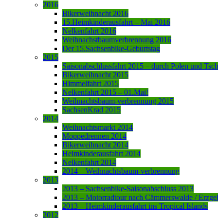
2016
Bikerweihnacht 2016
15.Heimkinderausfahrt – Mai 2016
Nelkenfahrt 2016
Weihnachstbaumverbrennung 2016
Der 15.Sachsenbike-Geburtstag
2015
Saisonabschlussfahrt 2015 – durch Polen und Tsc
Bikerweihnacht 2015
Himmelfahrt 2015
Nelkenfahrt 2015 – 01.Mai!
Weihnachtsbaum-verbrennung 2015
SachsenKrad 2015
2014
Weihnachtsmarkt 2014
Moppedrennen 2014
Bikerweihnacht 2014
Heimkinderausfahrt 2014
Nelkenfahrt 2014
2014 – Weihnachtsbaum-verbrennung
2013
2013 – Sachsenbike-Saisonabschluss 2013
2013 – Motorradtour nach Cämmerswalde / Erzge
2013 – Heimkinderausfahrt ins Tropical Islands
2012