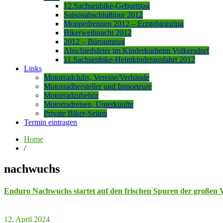
12.Sachsenbike-Geburtstag
Saisonabschlußtour 2012
Moppedrennen 2012 – Erzgebirgsring
Bikerweihnacht 2012
2012 – Büroumzug
Abschiedsfeier im Kinderkurheim Volkersdorf
11.Sachsenbike-Heimkinderausfahrt 2012
Links
Motorradclubs, Vereine/Verbände
Motorradhersteller und Importeure
Motorradzubehör
Motorradreisen, Unterkünfte
Private Biker-Seiten
Termin eintragen
Home
/
nachwuchs
Enduro Nachwuchs startet auf den frischen Spuren der großen Vo
12. April 2024