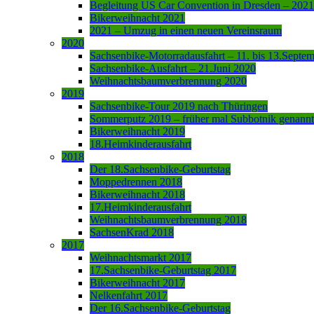
Begleitung US Car Convention in Dresden – 2021
Bikerweihnacht 2021
2021 – Umzug in einen neuen Vereinsraum
2020
Sachsenbike-Motorradausfahrt – 11. bis 13.Septe
Sachsenbike-Ausfahrt – 21.Juni 2020
Weihnachtsbaumverbrennung 2020
2019
Sachsenbike-Tour 2019 nach Thüringen
Sommerputz 2019 – früher mal Subbotnik genannt
Bikerweihnacht 2019
18.Heimkinderausfahrt
2018
Der 18.Sachsenbike-Geburtstag
Moppedrennen 2018
Bikerweihnacht 2018
17.Heimkinderausfahrt
Weihnachtsbaumverbrennung 2018
SachsenKrad 2018
2017
Weihnachtsmarkt 2017
17.Sachsenbike-Geburtstag 2017
Bikerweihnacht 2017
Nelkenfahrt 2017
Der 16.Sachsenbike-Geburtstag