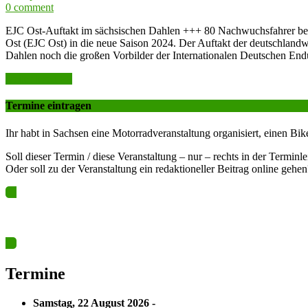
0 comment
EJC Ost-Auftakt im sächsischen Dahlen +++ 80 Nachwuchsfahrer bere
Ost (EJC Ost) in die neue Saison 2024. Der Auftakt der deutschlan
Dahlen noch die großen Vorbilder der Internationalen Deutschen E
weiter lesen >>
Termine eintragen
Ihr habt in Sachsen eine Motorradveranstaltung organisiert, einen Bik
Soll dieser Termin / diese Veranstaltung – nur – rechts in der Terminl
Oder soll zu der Veranstaltung ein redaktioneller Beitrag online gehen
Ja? Dann los – Termin nun hier eintragen…
Termine
Samstag, 22 August 2026 -