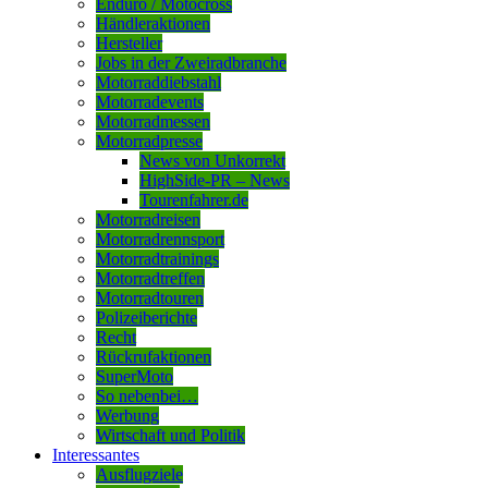
Enduro / Motocross
Händleraktionen
Hersteller
Jobs in der Zweiradbranche
Motorraddiebstahl
Motorradevents
Motorradmessen
Motorradpresse
News von Unkorrekt
HighSide-PR – News
Tourenfahrer.de
Motorradreisen
Motorradrennsport
Motorradtrainings
Motorradtreffen
Motorradtouren
Polizeiberichte
Recht
Rückrufaktionen
SuperMoto
So nebenbei…
Werbung
Wirtschaft und Politik
Interessantes
Ausflugziele