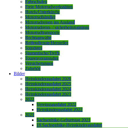
Fahrschulen
Freie Motorradwerkstätten
Hotels/Unterkünfte
Motorradhändler
Motorradreisen ins Ausland
Motorradrenn- / sicherheitstrainings
Motorradtransporte
Rechtsanwälte
Reifendienste/Hersteller
Sonstiges
Stammtische/Treffs
Tourenveranstalter
Versicherungen
Zubehör
Bilder
Heimkinderausfahrt 2026
Heimkinderausfahrt 2025
Heimkinderausfahrt 2024
Heimkinderausfahrt 2023
2022
Vereinssausfahrt 2022
Heimkinderausfahrt 2022
2021
Sachsenbike-Geburtstag 2021
19.Sachsenbike-Heimkinderausfahrt