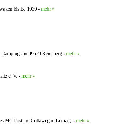
enwagen bis BJ 1939 -
mehr »
d Camping - in 09629 Reinsberg -
mehr »
itz e. V. -
mehr »
es MC Post am Cottaweg in Leipzig. -
mehr »