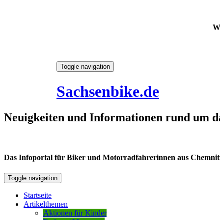
W
Skip
Toggle navigation
to
8. August 2026
content
Sachsenbike.de
Neuigkeiten und Informationen rund um d
Das Infoportal für Biker und Motorradfahrerinnen aus Chemnitz /
Toggle navigation
Startseite
Artikelthemen
Aktionen für Kinder