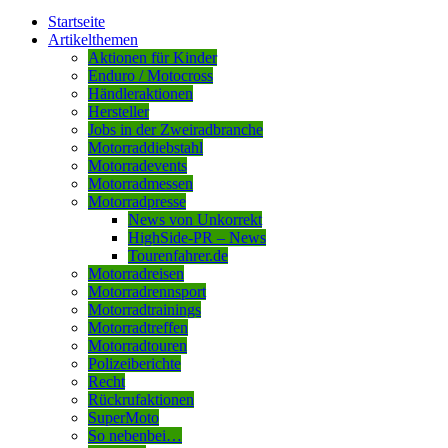
Startseite
Artikelthemen
Aktionen für Kinder
Enduro / Motocross
Händleraktionen
Hersteller
Jobs in der Zweiradbranche
Motorraddiebstahl
Motorradevents
Motorradmessen
Motorradpresse
News von Unkorrekt
HighSide-PR – News
Tourenfahrer.de
Motorradreisen
Motorradrennsport
Motorradtrainings
Motorradtreffen
Motorradtouren
Polizeiberichte
Recht
Rückrufaktionen
SuperMoto
So nebenbei…