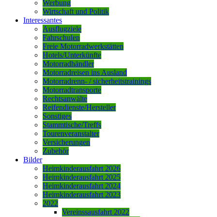
Werbung
Wirtschaft und Politik
Interessantes
Ausflugziele
Fahrschulen
Freie Motorradwerkstätten
Hotels/Unterkünfte
Motorradhändler
Motorradreisen ins Ausland
Motorradrenn- / sicherheitstrainings
Motorradtransporte
Rechtsanwälte
Reifendienste/Hersteller
Sonstiges
Stammtische/Treffs
Tourenveranstalter
Versicherungen
Zubehör
Bilder
Heimkinderausfahrt 2026
Heimkinderausfahrt 2025
Heimkinderausfahrt 2024
Heimkinderausfahrt 2023
2022
Vereinssausfahrt 2022