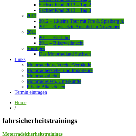
SachsenKrad 2013 – Tag 2
SachsenKrad 2013 – Tag 3
2012
2012 – 1.kleine Tour mit Fire & Spielberg jr.
2011 – Roys letzte Ausfahrt im November
2011
2011 – Eierfahrt
2011 – Bikerweihnacht
Sonstiges
Das Motorradland Sachsen
Links
Motorradclubs, Vereine/Verbände
Motorradhersteller und Importeure
Motorradzubehör
Motorradreisen, Unterkünfte
Private Biker-Seiten
Termin eintragen
Home
/
fahrsicherheitstrainings
Motorradsicherheitstrainings