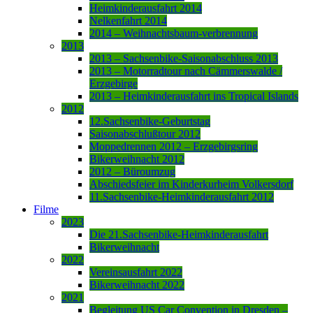
Heimkinderausfahrt 2014
Nelkenfahrt 2014
2014 – Weihnachtsbaum-verbrennung
2013
2013 – Sachsenbike-Saisonabschluss 2013
2013 – Motorradtour nach Cämmerswalde /
Erzgebirge
2013 – Heimkinderausfahrt ins Tropical Islands
2012
12.Sachsenbike-Geburtstag
Saisonabschlußtour 2012
Moppedrennen 2012 – Erzgebirgsring
Bikerweihnacht 2012
2012 – Büroumzug
Abschiedsfeier im Kinderkurheim Volkersdorf
11.Sachsenbike-Heimkinderausfahrt 2012
Filme
2023
Die 21.Sachsenbike-Heimkinderausfahrt
Bikerweihnacht
2022
Vereinsausfahrt 2022
Bikerweihnacht 2022
2021
Begleitung US Car Convention in Dresden –