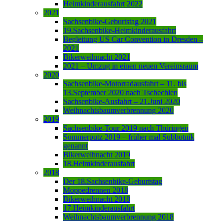
Heimkinderausfahrt 2022
2021
Sachsenbike-Geburtstag 2021
19.Sachsenbike-Heimkinderausfahrt
Begleitung US Car Convention in Dresden –
2021
Bikerweihnacht 2021
2021 – Umzug in einen neuen Vereinsraum
2020
Sachsenbike-Motorradausfahrt – 11. bis
13.September 2020 nach Tschechien
Sachsenbike-Ausfahrt – 21.Juni 2020
Weihnachtsbaumverbrennung 2020
2019
Sachsenbike-Tour 2019 nach Thüringen
Sommerputz 2019 – früher mal Subbotnik
genannt
Bikerweihnacht 2019
18.Heimkinderausfahrt
2018
Der 18.Sachsenbike-Geburtstag
Moppedrennen 2018
Bikerweihnacht 2018
17.Heimkinderausfahrt
Weihnachtsbaumverbrennung 2018