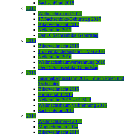
SachsenKrad 2018
2017
Weihnachtsmarkt 2017
17.Sachsenbike-Geburtstag 2017
Bikerweihnacht 2017
Nelkenfahrt 2017
Der 16.Sachsenbike-Geburtstag
2016
Bikerweihnacht 2016
15.Heimkinderausfahrt – Mai 2016
Nelkenfahrt 2016
Weihnachstbaumverbrennung 2016
Der 15.Sachsenbike-Geburtstag
2015
Saisonabschlussfahrt 2015 – durch Polen und
Tschechien
Bikerweihnacht 2015
Himmelfahrt 2015
Nelkenfahrt 2015 – 01.Mai!
Weihnachtsbaum-verbrennung 2015
SachsenKrad 2015
2014
Weihnachtsmarkt 2014
Moppedrennen 2014
Bikerweihnacht 2014