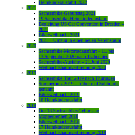
Heimkinderausfahrt 2022
2021
Sachsenbike-Geburtstag 2021
19.Sachsenbike-Heimkinderausfahrt
Begleitung US Car Convention in Dresden –
2021
Bikerweihnacht 2021
2021 – Umzug in einen neuen Vereinsraum
2020
Sachsenbike-Motorradausfahrt – 11. bis
13.September 2020 nach Tschechien
Sachsenbike-Ausfahrt – 21.Juni 2020
Weihnachtsbaumverbrennung 2020
2019
Sachsenbike-Tour 2019 nach Thüringen
Sommerputz 2019 – früher mal Subbotnik
genannt
Bikerweihnacht 2019
18.Heimkinderausfahrt
2018
Der 18.Sachsenbike-Geburtstag
Moppedrennen 2018
Bikerweihnacht 2018
17.Heimkinderausfahrt
Weihnachtsbaumverbrennung 2018