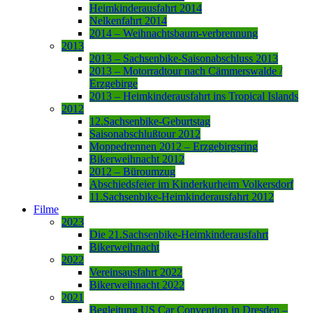
Heimkinderausfahrt 2014
Nelkenfahrt 2014
2014 – Weihnachtsbaum-verbrennung
2013
2013 – Sachsenbike-Saisonabschluss 2013
2013 – Motorradtour nach Cämmerswalde /
Erzgebirge
2013 – Heimkinderausfahrt ins Tropical Islands
2012
12.Sachsenbike-Geburtstag
Saisonabschlußtour 2012
Moppedrennen 2012 – Erzgebirgsring
Bikerweihnacht 2012
2012 – Büroumzug
Abschiedsfeier im Kinderkurheim Volkersdorf
11.Sachsenbike-Heimkinderausfahrt 2012
Filme
2023
Die 21.Sachsenbike-Heimkinderausfahrt
Bikerweihnacht
2022
Vereinsausfahrt 2022
Bikerweihnacht 2022
2021
Begleitung US Car Convention in Dresden –