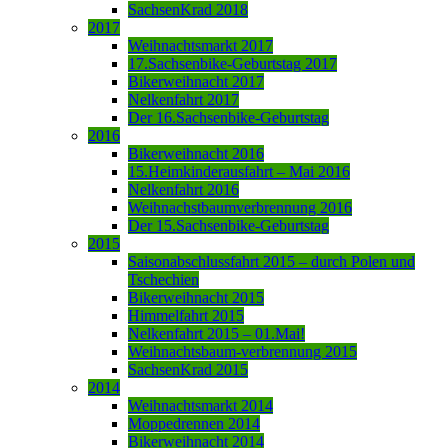
SachsenKrad 2018
2017
Weihnachtsmarkt 2017
17.Sachsenbike-Geburtstag 2017
Bikerweihnacht 2017
Nelkenfahrt 2017
Der 16.Sachsenbike-Geburtstag
2016
Bikerweihnacht 2016
15.Heimkinderausfahrt – Mai 2016
Nelkenfahrt 2016
Weihnachstbaumverbrennung 2016
Der 15.Sachsenbike-Geburtstag
2015
Saisonabschlussfahrt 2015 – durch Polen und
Tschechien
Bikerweihnacht 2015
Himmelfahrt 2015
Nelkenfahrt 2015 – 01.Mai!
Weihnachtsbaum-verbrennung 2015
SachsenKrad 2015
2014
Weihnachtsmarkt 2014
Moppedrennen 2014
Bikerweihnacht 2014