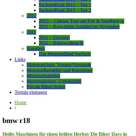
SachsenKrad 2013 – Tag 2
SachsenKrad 2013 – Tag 3
2012
2012 – 1.kleine Tour mit Fire & Spielberg jr.
2011 – Roys letzte Ausfahrt im November
2011
2011 – Eierfahrt
2011 – Bikerweihnacht
Sonstiges
Das Motorradland Sachsen
Links
Motorradclubs, Vereine/Verbände
Motorradhersteller und Importeure
Motorradzubehör
Motorradreisen, Unterkünfte
Private Biker-Seiten
Termin eintragen
Home
/
bmw r18
Heiße Maschinen für einen heißen Herbst: Die Biker Days in