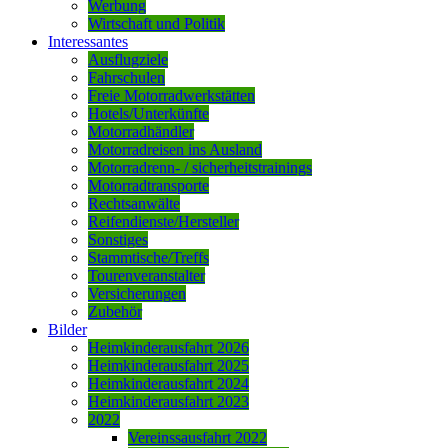
Werbung
Wirtschaft und Politik
Interessantes
Ausflugziele
Fahrschulen
Freie Motorradwerkstätten
Hotels/Unterkünfte
Motorradhändler
Motorradreisen ins Ausland
Motorradrenn- / sicherheitstrainings
Motorradtransporte
Rechtsanwälte
Reifendienste/Hersteller
Sonstiges
Stammtische/Treffs
Tourenveranstalter
Versicherungen
Zubehör
Bilder
Heimkinderausfahrt 2026
Heimkinderausfahrt 2025
Heimkinderausfahrt 2024
Heimkinderausfahrt 2023
2022
Vereinssausfahrt 2022