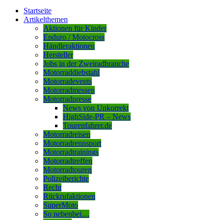
Startseite
Artikelthemen
Aktionen für Kinder
Enduro / Motocross
Händleraktionen
Hersteller
Jobs in der Zweiradbranche
Motorraddiebstahl
Motorradevents
Motorradmessen
Motorradpresse
News von Unkorrekt
HighSide-PR – News
Tourenfahrer.de
Motorradreisen
Motorradrennsport
Motorradtrainings
Motorradtreffen
Motorradtouren
Polizeiberichte
Recht
Rückrufaktionen
SuperMoto
So nebenbei…