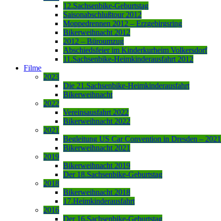
12.Sachsenbike-Geburtstag
Saisonabschlußtour 2012
Moppedrennen 2012 – Erzgebirgsring
Bikerweihnacht 2012
2012 – Büroumzug
Abschiedsfeier im Kinderkurheim Volkersdorf
11.Sachsenbike-Heimkinderausfahrt 2012
Filme
2023
Die 21.Sachsenbike-Heimkinderausfahrt
Bikerweihnacht
2022
Vereinsausfahrt 2022
Bikerweihnacht 2022
2021
Begleitung US Car Convention in Dresden – 2021
Bikerweihnacht 2021
2019
Bikerweihnacht 2019
Der 18.Sachsenbike-Geburtstag
2018
Bikerweihnacht 2018
17.Heimkinderausfahrt
2016
Der 16.Sachsenbike-Geburtstag