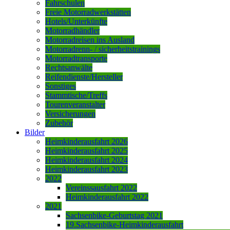
Fahrschulen
Freie Motorradwerkstätten
Hotels/Unterkünfte
Motorradhändler
Motorradreisen ins Ausland
Motorradrenn- / sicherheitstrainings
Motorradtransporte
Rechtsanwälte
Reifendienste/Hersteller
Sonstiges
Stammtische/Treffs
Tourenveranstalter
Versicherungen
Zubehör
Bilder
Heimkinderausfahrt 2026
Heimkinderausfahrt 2025
Heimkinderausfahrt 2024
Heimkinderausfahrt 2023
2022
Vereinssausfahrt 2022
Heimkinderausfahrt 2022
2021
Sachsenbike-Geburtstag 2021
19.Sachsenbike-Heimkinderausfahrt