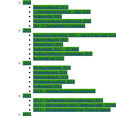
2016
Bikerweihnacht 2016
15.Heimkinderausfahrt – Mai 2016
Nelkenfahrt 2016
Weihnachstbaumverbrennung 2016
Der 15.Sachsenbike-Geburtstag
2015
Saisonabschlussfahrt 2015 – durch Polen und Tsc
Bikerweihnacht 2015
Himmelfahrt 2015
Nelkenfahrt 2015 – 01.Mai!
Weihnachtsbaum-verbrennung 2015
SachsenKrad 2015
2014
Weihnachtsmarkt 2014
Moppedrennen 2014
Bikerweihnacht 2014
Heimkinderausfahrt 2014
Nelkenfahrt 2014
2014 – Weihnachtsbaum-verbrennung
2013
2013 – Sachsenbike-Saisonabschluss 2013
2013 – Motorradtour nach Cämmerswalde / Erzge
2013 – Heimkinderausfahrt ins Tropical Islands
2012