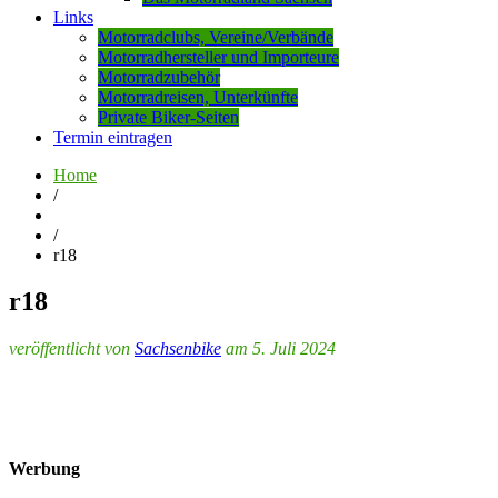
Links
Motorradclubs, Vereine/Verbände
Motorradhersteller und Importeure
Motorradzubehör
Motorradreisen, Unterkünfte
Private Biker-Seiten
Termin eintragen
Home
/
/
r18
r18
veröffentlicht von
Sachsenbike
am 5. Juli 2024
Werbung