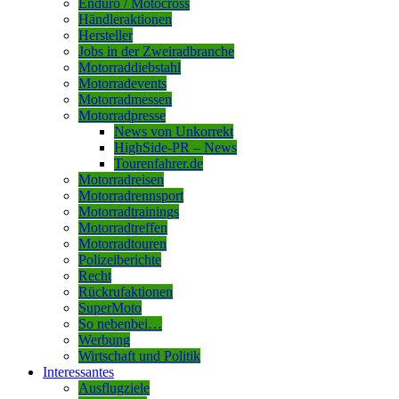
Enduro / Motocross
Händleraktionen
Hersteller
Jobs in der Zweiradbranche
Motorraddiebstahl
Motorradevents
Motorradmessen
Motorradpresse
News von Unkorrekt
HighSide-PR – News
Tourenfahrer.de
Motorradreisen
Motorradrennsport
Motorradtrainings
Motorradtreffen
Motorradtouren
Polizeiberichte
Recht
Rückrufaktionen
SuperMoto
So nebenbei…
Werbung
Wirtschaft und Politik
Interessantes
Ausflugziele