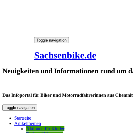
Skip
Toggle navigation
to
6. August 2026
content
Sachsenbike.de
Neuigkeiten und Informationen rund um d
Das Infoportal für Biker und Motorradfahrerinnen aus Chemnitz /
Toggle navigation
Startseite
Artikelthemen
Aktionen für Kinder