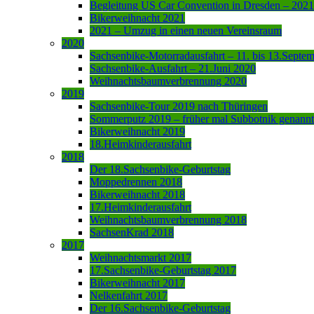
Begleitung US Car Convention in Dresden – 2021
Bikerweihnacht 2021
2021 – Umzug in einen neuen Vereinsraum
2020
Sachsenbike-Motorradausfahrt – 11. bis 13.Septe
Sachsenbike-Ausfahrt – 21.Juni 2020
Weihnachtsbaumverbrennung 2020
2019
Sachsenbike-Tour 2019 nach Thüringen
Sommerputz 2019 – früher mal Subbotnik genannt
Bikerweihnacht 2019
18.Heimkinderausfahrt
2018
Der 18.Sachsenbike-Geburtstag
Moppedrennen 2018
Bikerweihnacht 2018
17.Heimkinderausfahrt
Weihnachtsbaumverbrennung 2018
SachsenKrad 2018
2017
Weihnachtsmarkt 2017
17.Sachsenbike-Geburtstag 2017
Bikerweihnacht 2017
Nelkenfahrt 2017
Der 16.Sachsenbike-Geburtstag