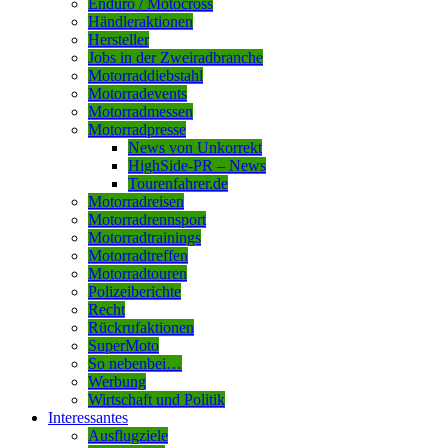
Enduro / Motocross
Händleraktionen
Hersteller
Jobs in der Zweiradbranche
Motorraddiebstahl
Motorradevents
Motorradmessen
Motorradpresse
News von Unkorrekt
HighSide-PR – News
Tourenfahrer.de
Motorradreisen
Motorradrennsport
Motorradtrainings
Motorradtreffen
Motorradtouren
Polizeiberichte
Recht
Rückrufaktionen
SuperMoto
So nebenbei…
Werbung
Wirtschaft und Politik
Interessantes
Ausflugziele