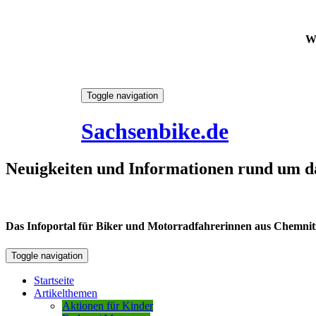
W
Skip
Toggle navigation
to
8. August 2026
content
Sachsenbike.de
Neuigkeiten und Informationen rund um d
Das Infoportal für Biker und Motorradfahrerinnen aus Chemnitz /
Toggle navigation
Startseite
Artikelthemen
Aktionen für Kinder