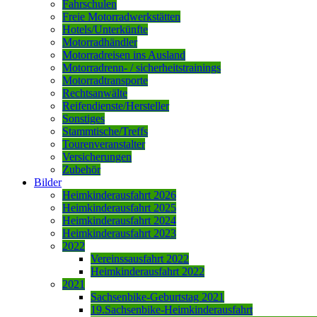
Fahrschulen
Freie Motorradwerkstätten
Hotels/Unterkünfte
Motorradhändler
Motorradreisen ins Ausland
Motorradrenn- / sicherheitstrainings
Motorradtransporte
Rechtsanwälte
Reifendienste/Hersteller
Sonstiges
Stammtische/Treffs
Tourenveranstalter
Versicherungen
Zubehör
Bilder
Heimkinderausfahrt 2026
Heimkinderausfahrt 2025
Heimkinderausfahrt 2024
Heimkinderausfahrt 2023
2022
Vereinssausfahrt 2022
Heimkinderausfahrt 2022
2021
Sachsenbike-Geburtstag 2021
19.Sachsenbike-Heimkinderausfahrt