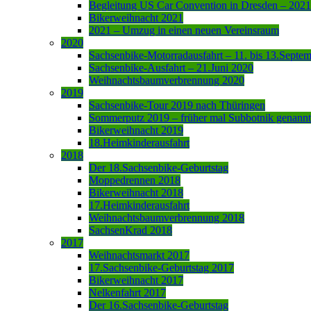
Begleitung US Car Convention in Dresden – 2021
Bikerweihnacht 2021
2021 – Umzug in einen neuen Vereinsraum
2020
Sachsenbike-Motorradausfahrt – 11. bis 13.Septe
Sachsenbike-Ausfahrt – 21.Juni 2020
Weihnachtsbaumverbrennung 2020
2019
Sachsenbike-Tour 2019 nach Thüringen
Sommerputz 2019 – früher mal Subbotnik genannt
Bikerweihnacht 2019
18.Heimkinderausfahrt
2018
Der 18.Sachsenbike-Geburtstag
Moppedrennen 2018
Bikerweihnacht 2018
17.Heimkinderausfahrt
Weihnachtsbaumverbrennung 2018
SachsenKrad 2018
2017
Weihnachtsmarkt 2017
17.Sachsenbike-Geburtstag 2017
Bikerweihnacht 2017
Nelkenfahrt 2017
Der 16.Sachsenbike-Geburtstag