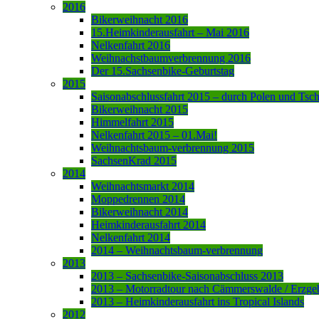
2016
Bikerweihnacht 2016
15.Heimkinderausfahrt – Mai 2016
Nelkenfahrt 2016
Weihnachstbaumverbrennung 2016
Der 15.Sachsenbike-Geburtstag
2015
Saisonabschlussfahrt 2015 – durch Polen und Tsc
Bikerweihnacht 2015
Himmelfahrt 2015
Nelkenfahrt 2015 – 01.Mai!
Weihnachtsbaum-verbrennung 2015
SachsenKrad 2015
2014
Weihnachtsmarkt 2014
Moppedrennen 2014
Bikerweihnacht 2014
Heimkinderausfahrt 2014
Nelkenfahrt 2014
2014 – Weihnachtsbaum-verbrennung
2013
2013 – Sachsenbike-Saisonabschluss 2013
2013 – Motorradtour nach Cämmerswalde / Erzge
2013 – Heimkinderausfahrt ins Tropical Islands
2012