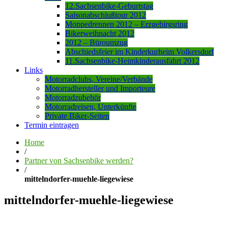
12.Sachsenbike-Geburtstag
Saisonabschlußtour 2012
Moppedrennen 2012 – Erzgebirgsring
Bikerweihnacht 2012
2012 – Büroumzug
Abschiedsfeier im Kinderkurheim Volkersdorf
11.Sachsenbike-Heimkinderausfahrt 2012
Links
Motorradclubs, Vereine/Verbände
Motorradhersteller und Importeure
Motorradzubehör
Motorradreisen, Unterkünfte
Private Biker-Seiten
Termin eintragen
Home
/
Partner von Sachsenbike werden?
/
mittelndorfer-muehle-liegewiese
mittelndorfer-muehle-liegewiese