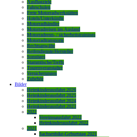
Ausflugziele
Fahrschulen
Freie Motorradwerkstätten
Hotels/Unterkünfte
Motorradhändler
Motorradreisen ins Ausland
Motorradrenn- / sicherheitstrainings
Motorradtransporte
Rechtsanwälte
Reifendienste/Hersteller
Sonstiges
Stammtische/Treffs
Tourenveranstalter
Versicherungen
Zubehör
Bilder
Heimkinderausfahrt 2026
Heimkinderausfahrt 2025
Heimkinderausfahrt 2024
Heimkinderausfahrt 2023
2022
Vereinssausfahrt 2022
Heimkinderausfahrt 2022
2021
Sachsenbike-Geburtstag 2021