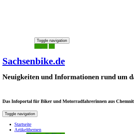
Skip
Toggle navigation
to
7. August 2026
content
Sachsenbike.de
Neuigkeiten und Informationen rund um d
Das Infoportal für Biker und Motorradfahrerinnen aus Chemnitz /
Toggle navigation
Startseite
Artikelthemen