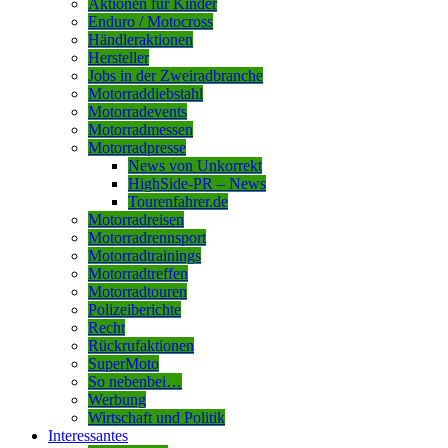
Aktionen für Kinder
Enduro / Motocross
Händleraktionen
Hersteller
Jobs in der Zweiradbranche
Motorraddiebstahl
Motorradevents
Motorradmessen
Motorradpresse
News von Unkorrekt
HighSide-PR – News
Tourenfahrer.de
Motorradreisen
Motorradrennsport
Motorradtrainings
Motorradtreffen
Motorradtouren
Polizeiberichte
Recht
Rückrufaktionen
SuperMoto
So nebenbei…
Werbung
Wirtschaft und Politik
Interessantes