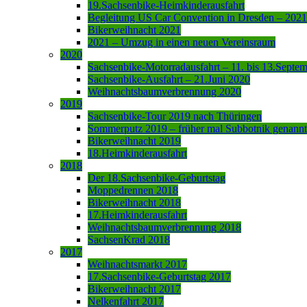
19.Sachsenbike-Heimkinderausfahrt
Begleitung US Car Convention in Dresden – 2021
Bikerweihnacht 2021
2021 – Umzug in einen neuen Vereinsraum
2020
Sachsenbike-Motorradausfahrt – 11. bis 13.Septe
Sachsenbike-Ausfahrt – 21.Juni 2020
Weihnachtsbaumverbrennung 2020
2019
Sachsenbike-Tour 2019 nach Thüringen
Sommerputz 2019 – früher mal Subbotnik genannt
Bikerweihnacht 2019
18.Heimkinderausfahrt
2018
Der 18.Sachsenbike-Geburtstag
Moppedrennen 2018
Bikerweihnacht 2018
17.Heimkinderausfahrt
Weihnachtsbaumverbrennung 2018
SachsenKrad 2018
2017
Weihnachtsmarkt 2017
17.Sachsenbike-Geburtstag 2017
Bikerweihnacht 2017
Nelkenfahrt 2017