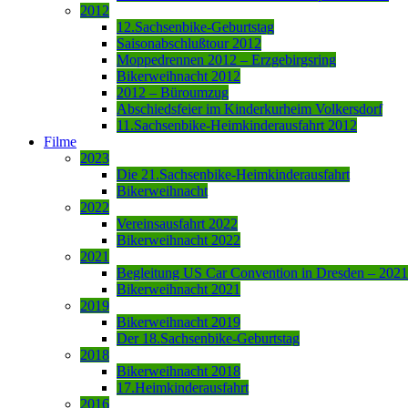
2012
12.Sachsenbike-Geburtstag
Saisonabschlußtour 2012
Moppedrennen 2012 – Erzgebirgsring
Bikerweihnacht 2012
2012 – Büroumzug
Abschiedsfeier im Kinderkurheim Volkersdorf
11.Sachsenbike-Heimkinderausfahrt 2012
Filme
2023
Die 21.Sachsenbike-Heimkinderausfahrt
Bikerweihnacht
2022
Vereinsausfahrt 2022
Bikerweihnacht 2022
2021
Begleitung US Car Convention in Dresden – 2021
Bikerweihnacht 2021
2019
Bikerweihnacht 2019
Der 18.Sachsenbike-Geburtstag
2018
Bikerweihnacht 2018
17.Heimkinderausfahrt
2016