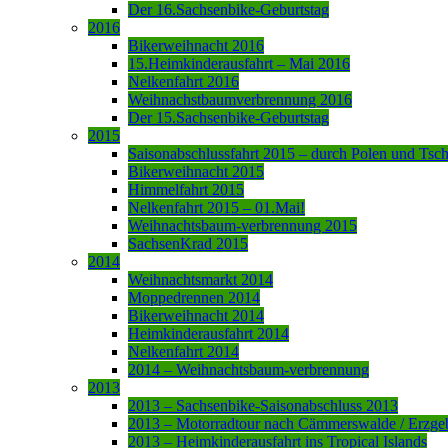
Der 16.Sachsenbike-Geburtstag
2016
Bikerweihnacht 2016
15.Heimkinderausfahrt – Mai 2016
Nelkenfahrt 2016
Weihnachstbaumverbrennung 2016
Der 15.Sachsenbike-Geburtstag
2015
Saisonabschlussfahrt 2015 – durch Polen und Tsc
Bikerweihnacht 2015
Himmelfahrt 2015
Nelkenfahrt 2015 – 01.Mai!
Weihnachtsbaum-verbrennung 2015
SachsenKrad 2015
2014
Weihnachtsmarkt 2014
Moppedrennen 2014
Bikerweihnacht 2014
Heimkinderausfahrt 2014
Nelkenfahrt 2014
2014 – Weihnachtsbaum-verbrennung
2013
2013 – Sachsenbike-Saisonabschluss 2013
2013 – Motorradtour nach Cämmerswalde / Erzge
2013 – Heimkinderausfahrt ins Tropical Islands