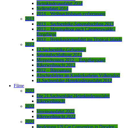
Heimkinderausfahrt 2014
Nelkenfahrt 2014
2014 – Weihnachtsbaum-verbrennung
2013
2013 – Sachsenbike-Saisonabschluss 2013
2013 – Motorradtour nach Cämmerswalde /
Erzgebirge
2013 – Heimkinderausfahrt ins Tropical Islands
2012
12.Sachsenbike-Geburtstag
Saisonabschlußtour 2012
Moppedrennen 2012 – Erzgebirgsring
Bikerweihnacht 2012
2012 – Büroumzug
Abschiedsfeier im Kinderkurheim Volkersdorf
11.Sachsenbike-Heimkinderausfahrt 2012
Filme
2023
Die 21.Sachsenbike-Heimkinderausfahrt
Bikerweihnacht
2022
Vereinsausfahrt 2022
Bikerweihnacht 2022
2021
Begleitung US Car Convention in Dresden –