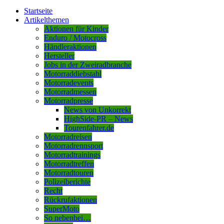
Startseite
Artikelthemen
Aktionen für Kinder
Enduro / Motocross
Händleraktionen
Hersteller
Jobs in der Zweiradbranche
Motorraddiebstahl
Motorradevents
Motorradmessen
Motorradpresse
News von Unkorrekt
HighSide-PR – News
Tourenfahrer.de
Motorradreisen
Motorradrennsport
Motorradtrainings
Motorradtreffen
Motorradtouren
Polizeiberichte
Recht
Rückrufaktionen
SuperMoto
So nebenbei…