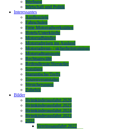
Werbung
Wirtschaft und Politik
Interessantes
Ausflugziele
Fahrschulen
Freie Motorradwerkstätten
Hotels/Unterkünfte
Motorradhändler
Motorradreisen ins Ausland
Motorradrenn- / sicherheitstrainings
Motorradtransporte
Rechtsanwälte
Reifendienste/Hersteller
Sonstiges
Stammtische/Treffs
Tourenveranstalter
Versicherungen
Zubehör
Bilder
Heimkinderausfahrt 2026
Heimkinderausfahrt 2025
Heimkinderausfahrt 2024
Heimkinderausfahrt 2023
2022
Vereinssausfahrt 2022