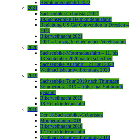
Heimkinderausfahrt 2022
2021
Sachsenbike-Geburtstag 2021
19.Sachsenbike-Heimkinderausfahrt
Begleitung US Car Convention in Dresden –
2021
Bikerweihnacht 2021
2021 – Umzug in einen neuen Vereinsraum
2020
Sachsenbike-Motorradausfahrt – 11. bis
13.September 2020 nach Tschechien
Sachsenbike-Ausfahrt – 21.Juni 2020
Weihnachtsbaumverbrennung 2020
2019
Sachsenbike-Tour 2019 nach Thüringen
Sommerputz 2019 – früher mal Subbotnik
genannt
Bikerweihnacht 2019
18.Heimkinderausfahrt
2018
Der 18.Sachsenbike-Geburtstag
Moppedrennen 2018
Bikerweihnacht 2018
17.Heimkinderausfahrt
Weihnachtsbaumverbrennung 2018