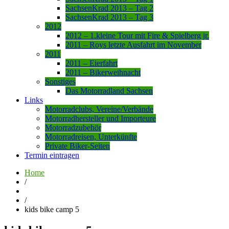
SachsenKrad 2013 – Tag 2
SachsenKrad 2013 – Tag 3
2012
2012 – 1.kleine Tour mit Fire & Spielberg jr.
2011 – Roys letzte Ausfahrt im November
2011
2011 – Eierfahrt
2011 – Bikerweihnacht
Sonstiges
Das Motorradland Sachsen
Links
Motorradclubs, Vereine/Verbände
Motorradhersteller und Importeure
Motorradzubehör
Motorradreisen, Unterkünfte
Private Biker-Seiten
Termin eintragen
Home
/
/
kids bike camp 5