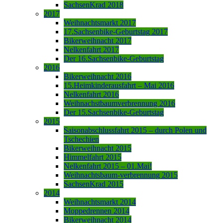
SachsenKrad 2018
2017
Weihnachtsmarkt 2017
17.Sachsenbike-Geburtstag 2017
Bikerweihnacht 2017
Nelkenfahrt 2017
Der 16.Sachsenbike-Geburtstag
2016
Bikerweihnacht 2016
15.Heimkinderausfahrt – Mai 2016
Nelkenfahrt 2016
Weihnachstbaumverbrennung 2016
Der 15.Sachsenbike-Geburtstag
2015
Saisonabschlussfahrt 2015 – durch Polen und
Tschechien
Bikerweihnacht 2015
Himmelfahrt 2015
Nelkenfahrt 2015 – 01.Mai!
Weihnachtsbaum-verbrennung 2015
SachsenKrad 2015
2014
Weihnachtsmarkt 2014
Moppedrennen 2014
Bikerweihnacht 2014