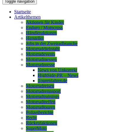
Toggle navigation
Startseite
Artikelthemen
Aktionen für Kinder
Enduro / Motocross
Händleraktionen
Hersteller
Jobs in der Zweiradbranche
Motorraddiebstahl
Motorradevents
Motorradmessen
Motorradpresse
News von Unkorrekt
HighSide-PR – News
Tourenfahrer.de
Motorradreisen
Motorradrennsport
Motorradtrainings
Motorradtreffen
Motorradtouren
Polizeiberichte
Recht
Rückrufaktionen
SuperMoto