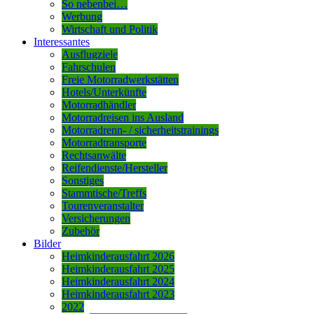
So nebenbei…
Werbung
Wirtschaft und Politik
Interessantes
Ausflugziele
Fahrschulen
Freie Motorradwerkstätten
Hotels/Unterkünfte
Motorradhändler
Motorradreisen ins Ausland
Motorradrenn- / sicherheitstrainings
Motorradtransporte
Rechtsanwälte
Reifendienste/Hersteller
Sonstiges
Stammtische/Treffs
Tourenveranstalter
Versicherungen
Zubehör
Bilder
Heimkinderausfahrt 2026
Heimkinderausfahrt 2025
Heimkinderausfahrt 2024
Heimkinderausfahrt 2023
2022