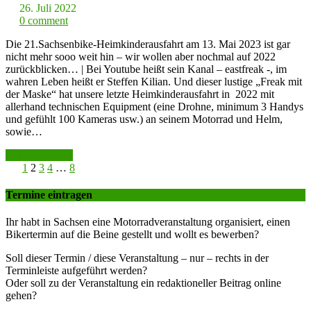
26. Juli 2022
0 comment
Die 21.Sachsenbike-Heimkinderausfahrt am 13. Mai 2023 ist gar
nicht mehr sooo weit hin – wir wollen aber nochmal auf 2022
zurückblicken… | Bei Youtube heißt sein Kanal – eastfreak -, im
wahren Leben heißt er Steffen Kilian. Und dieser lustige „Freak mit
der Maske“ hat unsere letzte Heimkinderausfahrt in 2022 mit
allerhand technischen Equipment (eine Drohne, minimum 3 Handys
und gefühlt 100 Kameras usw.) an seinem Motorrad und Helm,
sowie…
weiter lesen >>
1
2
3
4
…
8
Termine eintragen
Ihr habt in Sachsen eine Motorradveranstaltung organisiert, einen
Bikertermin auf die Beine gestellt und wollt es bewerben?
Soll dieser Termin / diese Veranstaltung – nur – rechts in der
Terminleiste aufgeführt werden?
Oder soll zu der Veranstaltung ein redaktioneller Beitrag online
gehen?