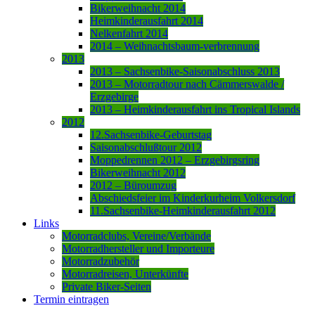
Bikerweihnacht 2014
Heimkinderausfahrt 2014
Nelkenfahrt 2014
2014 – Weihnachtsbaum-verbrennung
2013
2013 – Sachsenbike-Saisonabschluss 2013
2013 – Motorradtour nach Cämmerswalde /
Erzgebirge
2013 – Heimkinderausfahrt ins Tropical Islands
2012
12.Sachsenbike-Geburtstag
Saisonabschlußtour 2012
Moppedrennen 2012 – Erzgebirgsring
Bikerweihnacht 2012
2012 – Büroumzug
Abschiedsfeier im Kinderkurheim Volkersdorf
11.Sachsenbike-Heimkinderausfahrt 2012
Links
Motorradclubs, Vereine/Verbände
Motorradhersteller und Importeure
Motorradzubehör
Motorradreisen, Unterkünfte
Private Biker-Seiten
Termin eintragen