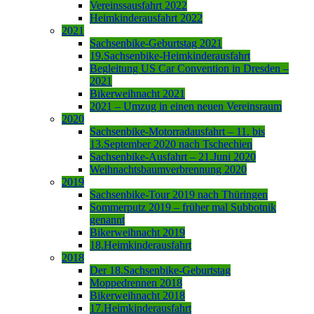
Vereinssausfahrt 2022
Heimkinderausfahrt 2022
2021
Sachsenbike-Geburtstag 2021
19.Sachsenbike-Heimkinderausfahrt
Begleitung US Car Convention in Dresden –
2021
Bikerweihnacht 2021
2021 – Umzug in einen neuen Vereinsraum
2020
Sachsenbike-Motorradausfahrt – 11. bis
13.September 2020 nach Tschechien
Sachsenbike-Ausfahrt – 21.Juni 2020
Weihnachtsbaumverbrennung 2020
2019
Sachsenbike-Tour 2019 nach Thüringen
Sommerputz 2019 – früher mal Subbotnik
genannt
Bikerweihnacht 2019
18.Heimkinderausfahrt
2018
Der 18.Sachsenbike-Geburtstag
Moppedrennen 2018
Bikerweihnacht 2018
17.Heimkinderausfahrt