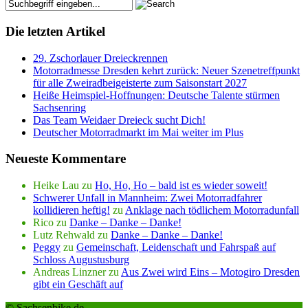
Die letzten Artikel
29. Zschorlauer Dreieckrennen
Motorradmesse Dresden kehrt zurück: Neuer Szenetreffpunkt
für alle Zweiradbeigeisterte zum Saisonstart 2027
Heiße Heimspiel-Hoffnungen: Deutsche Talente stürmen
Sachsenring
Das Team Weidaer Dreieck sucht Dich!
Deutscher Motorradmarkt im Mai weiter im Plus
Neueste Kommentare
Heike Lau
zu
Ho, Ho, Ho – bald ist es wieder soweit!
Schwerer Unfall in Mannheim: Zwei Motorradfahrer
kollidieren heftig!
zu
Anklage nach tödlichem Motorradunfall
Rico
zu
Danke – Danke – Danke!
Lutz Rehwald
zu
Danke – Danke – Danke!
Peggy
zu
Gemeinschaft, Leidenschaft und Fahrspaß auf
Schloss Augustusburg
Andreas Linzner
zu
Aus Zwei wird Eins – Motogiro Dresden
gibt ein Geschäft auf
© Sachsenbike.de