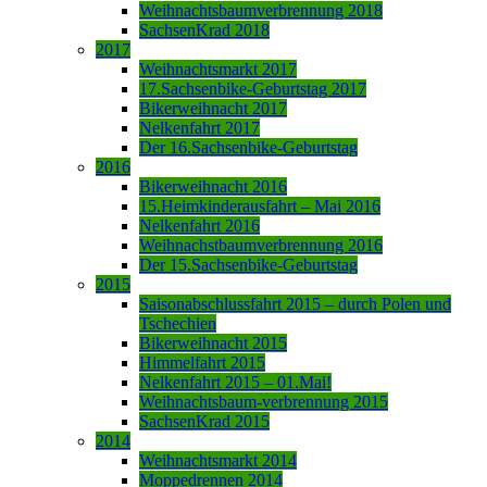
Weihnachtsbaumverbrennung 2018
SachsenKrad 2018
2017
Weihnachtsmarkt 2017
17.Sachsenbike-Geburtstag 2017
Bikerweihnacht 2017
Nelkenfahrt 2017
Der 16.Sachsenbike-Geburtstag
2016
Bikerweihnacht 2016
15.Heimkinderausfahrt – Mai 2016
Nelkenfahrt 2016
Weihnachstbaumverbrennung 2016
Der 15.Sachsenbike-Geburtstag
2015
Saisonabschlussfahrt 2015 – durch Polen und
Tschechien
Bikerweihnacht 2015
Himmelfahrt 2015
Nelkenfahrt 2015 – 01.Mai!
Weihnachtsbaum-verbrennung 2015
SachsenKrad 2015
2014
Weihnachtsmarkt 2014
Moppedrennen 2014