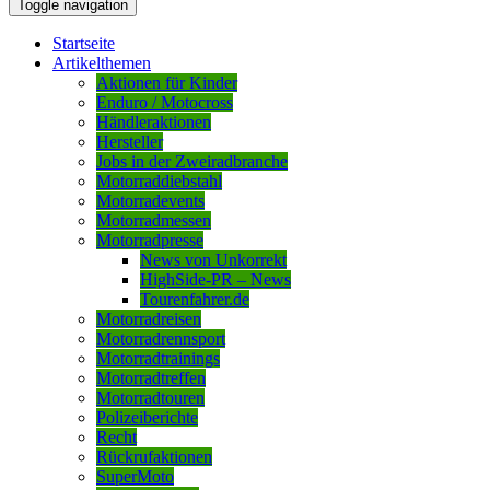
Toggle navigation
Startseite
Artikelthemen
Aktionen für Kinder
Enduro / Motocross
Händleraktionen
Hersteller
Jobs in der Zweiradbranche
Motorraddiebstahl
Motorradevents
Motorradmessen
Motorradpresse
News von Unkorrekt
HighSide-PR – News
Tourenfahrer.de
Motorradreisen
Motorradrennsport
Motorradtrainings
Motorradtreffen
Motorradtouren
Polizeiberichte
Recht
Rückrufaktionen
SuperMoto