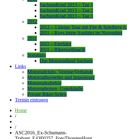
SachsenKrad 2013 – Tag 1
SachsenKrad 2013 – Tag 2
SachsenKrad 2013 – Tag 3
2012
2012 – 1.kleine Tour mit Fire & Spielberg jr.
2011 – Roys letzte Ausfahrt im November
2011
2011 – Eierfahrt
2011 – Bikerweihnacht
Sonstiges
Das Motorradland Sachsen
Links
Motorradclubs, Vereine/Verbände
Motorradhersteller und Importeure
Motorradzubehör
Motorradreisen, Unterkünfte
Private Biker-Seiten
Termin eintragen
Home
/
/
ASC2016_Ex-Schumann-
Trabant_E43F0257_FotoThorstenHorn