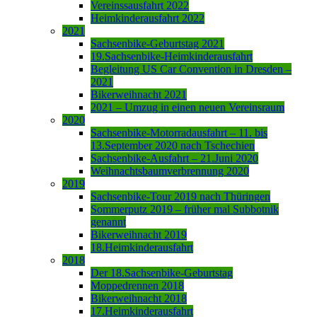
Vereinssausfahrt 2022
Heimkinderausfahrt 2022
2021
Sachsenbike-Geburtstag 2021
19.Sachsenbike-Heimkinderausfahrt
Begleitung US Car Convention in Dresden –
2021
Bikerweihnacht 2021
2021 – Umzug in einen neuen Vereinsraum
2020
Sachsenbike-Motorradausfahrt – 11. bis
13.September 2020 nach Tschechien
Sachsenbike-Ausfahrt – 21.Juni 2020
Weihnachtsbaumverbrennung 2020
2019
Sachsenbike-Tour 2019 nach Thüringen
Sommerputz 2019 – früher mal Subbotnik
genannt
Bikerweihnacht 2019
18.Heimkinderausfahrt
2018
Der 18.Sachsenbike-Geburtstag
Moppedrennen 2018
Bikerweihnacht 2018
17.Heimkinderausfahrt