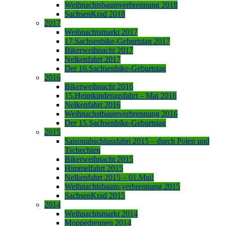
Weihnachtsbaumverbrennung 2018
SachsenKrad 2018
2017
Weihnachtsmarkt 2017
17.Sachsenbike-Geburtstag 2017
Bikerweihnacht 2017
Nelkenfahrt 2017
Der 16.Sachsenbike-Geburtstag
2016
Bikerweihnacht 2016
15.Heimkinderausfahrt – Mai 2016
Nelkenfahrt 2016
Weihnachstbaumverbrennung 2016
Der 15.Sachsenbike-Geburtstag
2015
Saisonabschlussfahrt 2015 – durch Polen und
Tschechien
Bikerweihnacht 2015
Himmelfahrt 2015
Nelkenfahrt 2015 – 01.Mai!
Weihnachtsbaum-verbrennung 2015
SachsenKrad 2015
2014
Weihnachtsmarkt 2014
Moppedrennen 2014