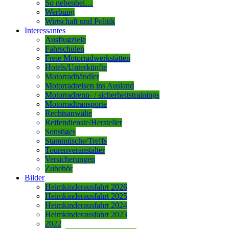
So nebenbei…
Werbung
Wirtschaft und Politik
Interessantes
Ausflugziele
Fahrschulen
Freie Motorradwerkstätten
Hotels/Unterkünfte
Motorradhändler
Motorradreisen ins Ausland
Motorradrenn- / sicherheitstrainings
Motorradtransporte
Rechtsanwälte
Reifendienste/Hersteller
Sonstiges
Stammtische/Treffs
Tourenveranstalter
Versicherungen
Zubehör
Bilder
Heimkinderausfahrt 2026
Heimkinderausfahrt 2025
Heimkinderausfahrt 2024
Heimkinderausfahrt 2023
2022