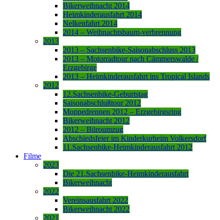
Bikerweihnacht 2014
Heimkinderausfahrt 2014
Nelkenfahrt 2014
2014 – Weihnachtsbaum-verbrennung
2013
2013 – Sachsenbike-Saisonabschluss 2013
2013 – Motorradtour nach Cämmerswalde /
Erzgebirge
2013 – Heimkinderausfahrt ins Tropical Islands
2012
12.Sachsenbike-Geburtstag
Saisonabschlußtour 2012
Moppedrennen 2012 – Erzgebirgsring
Bikerweihnacht 2012
2012 – Büroumzug
Abschiedsfeier im Kinderkurheim Volkersdorf
11.Sachsenbike-Heimkinderausfahrt 2012
Filme
2023
Die 21.Sachsenbike-Heimkinderausfahrt
Bikerweihnacht
2022
Vereinsausfahrt 2022
Bikerweihnacht 2022
2021