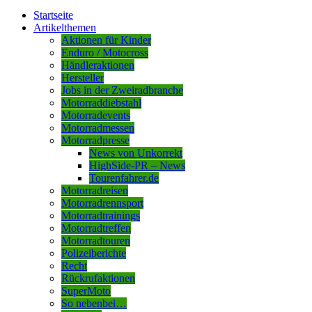
Startseite
Artikelthemen
Aktionen für Kinder
Enduro / Motocross
Händleraktionen
Hersteller
Jobs in der Zweiradbranche
Motorraddiebstahl
Motorradevents
Motorradmessen
Motorradpresse
News von Unkorrekt
HighSide-PR – News
Tourenfahrer.de
Motorradreisen
Motorradrennsport
Motorradtrainings
Motorradtreffen
Motorradtouren
Polizeiberichte
Recht
Rückrufaktionen
SuperMoto
So nebenbei…