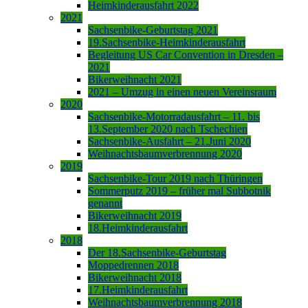
Heimkinderausfahrt 2022
2021
Sachsenbike-Geburtstag 2021
19.Sachsenbike-Heimkinderausfahrt
Begleitung US Car Convention in Dresden –
2021
Bikerweihnacht 2021
2021 – Umzug in einen neuen Vereinsraum
2020
Sachsenbike-Motorradausfahrt – 11. bis
13.September 2020 nach Tschechien
Sachsenbike-Ausfahrt – 21.Juni 2020
Weihnachtsbaumverbrennung 2020
2019
Sachsenbike-Tour 2019 nach Thüringen
Sommerputz 2019 – früher mal Subbotnik
genannt
Bikerweihnacht 2019
18.Heimkinderausfahrt
2018
Der 18.Sachsenbike-Geburtstag
Moppedrennen 2018
Bikerweihnacht 2018
17.Heimkinderausfahrt
Weihnachtsbaumverbrennung 2018