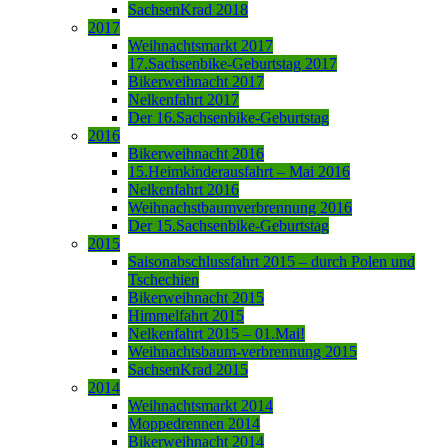
SachsenKrad 2018
2017
Weihnachtsmarkt 2017
17.Sachsenbike-Geburtstag 2017
Bikerweihnacht 2017
Nelkenfahrt 2017
Der 16.Sachsenbike-Geburtstag
2016
Bikerweihnacht 2016
15.Heimkinderausfahrt – Mai 2016
Nelkenfahrt 2016
Weihnachstbaumverbrennung 2016
Der 15.Sachsenbike-Geburtstag
2015
Saisonabschlussfahrt 2015 – durch Polen und
Tschechien
Bikerweihnacht 2015
Himmelfahrt 2015
Nelkenfahrt 2015 – 01.Mai!
Weihnachtsbaum-verbrennung 2015
SachsenKrad 2015
2014
Weihnachtsmarkt 2014
Moppedrennen 2014
Bikerweihnacht 2014