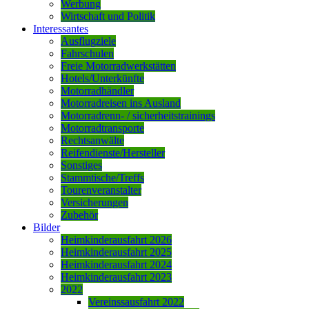
Werbung
Wirtschaft und Politik
Interessantes
Ausflugziele
Fahrschulen
Freie Motorradwerkstätten
Hotels/Unterkünfte
Motorradhändler
Motorradreisen ins Ausland
Motorradrenn- / sicherheitstrainings
Motorradtransporte
Rechtsanwälte
Reifendienste/Hersteller
Sonstiges
Stammtische/Treffs
Tourenveranstalter
Versicherungen
Zubehör
Bilder
Heimkinderausfahrt 2026
Heimkinderausfahrt 2025
Heimkinderausfahrt 2024
Heimkinderausfahrt 2023
2022
Vereinssausfahrt 2022