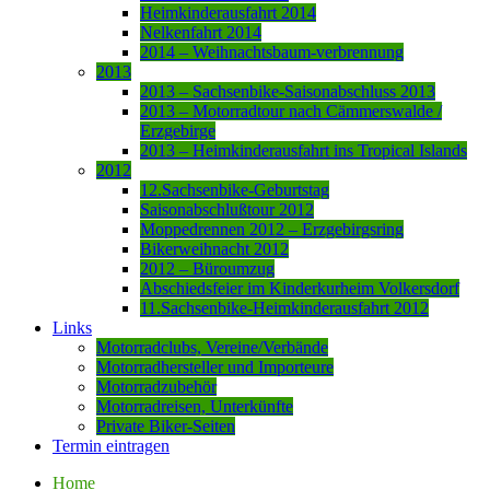
Heimkinderausfahrt 2014
Nelkenfahrt 2014
2014 – Weihnachtsbaum-verbrennung
2013
2013 – Sachsenbike-Saisonabschluss 2013
2013 – Motorradtour nach Cämmerswalde /
Erzgebirge
2013 – Heimkinderausfahrt ins Tropical Islands
2012
12.Sachsenbike-Geburtstag
Saisonabschlußtour 2012
Moppedrennen 2012 – Erzgebirgsring
Bikerweihnacht 2012
2012 – Büroumzug
Abschiedsfeier im Kinderkurheim Volkersdorf
11.Sachsenbike-Heimkinderausfahrt 2012
Links
Motorradclubs, Vereine/Verbände
Motorradhersteller und Importeure
Motorradzubehör
Motorradreisen, Unterkünfte
Private Biker-Seiten
Termin eintragen
Home