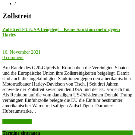
/
Zollstreit
Zollstreit EU/USA beigelegt – Keine Sanktion mehr gegen
Harley
16. November 2021
0 comment
Am Rande des G20-Gipfels in Rom haben die Vereinigten Staaten
und die Europäische Union ihre Zollstreitigkeiten beigelegt. Damit
sind auch die angekündigten Sanktionen gegen den amerikanischen
Motorradbauer Harley-Davidson von Tisch. | Seit drei Jahren
schwelte der Zollstreit zwischen den USA und der EU vor sich hin.
Als Reaktion auf die vom damaligen US-Präsidenten Donald Trump
verhängten Einfuhrzölle belegte die EU die Einfuhr bestimmter
amerikanischer Waren mit saftigen Aufschlägen. Darunter:
Hubraumstarke…
weiter lesen >>
Termine eintragen