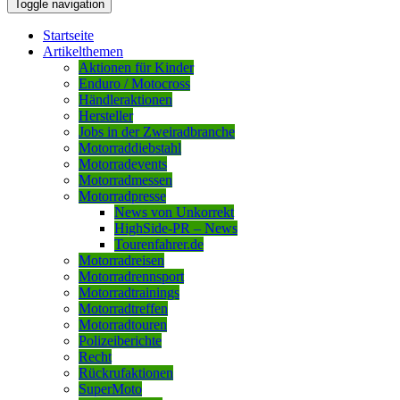
Toggle navigation
Startseite
Artikelthemen
Aktionen für Kinder
Enduro / Motocross
Händleraktionen
Hersteller
Jobs in der Zweiradbranche
Motorraddiebstahl
Motorradevents
Motorradmessen
Motorradpresse
News von Unkorrekt
HighSide-PR – News
Tourenfahrer.de
Motorradreisen
Motorradrennsport
Motorradtrainings
Motorradtreffen
Motorradtouren
Polizeiberichte
Recht
Rückrufaktionen
SuperMoto