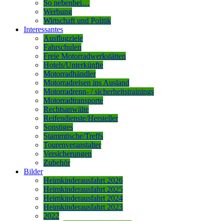
So nebenbei…
Werbung
Wirtschaft und Politik
Interessantes
Ausflugziele
Fahrschulen
Freie Motorradwerkstätten
Hotels/Unterkünfte
Motorradhändler
Motorradreisen ins Ausland
Motorradrenn- / sicherheitstrainings
Motorradtransporte
Rechtsanwälte
Reifendienste/Hersteller
Sonstiges
Stammtische/Treffs
Tourenveranstalter
Versicherungen
Zubehör
Bilder
Heimkinderausfahrt 2026
Heimkinderausfahrt 2025
Heimkinderausfahrt 2024
Heimkinderausfahrt 2023
2022