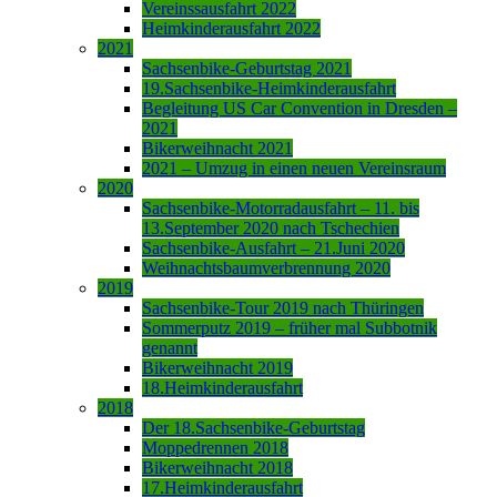
Vereinssausfahrt 2022
Heimkinderausfahrt 2022
2021
Sachsenbike-Geburtstag 2021
19.Sachsenbike-Heimkinderausfahrt
Begleitung US Car Convention in Dresden –
2021
Bikerweihnacht 2021
2021 – Umzug in einen neuen Vereinsraum
2020
Sachsenbike-Motorradausfahrt – 11. bis
13.September 2020 nach Tschechien
Sachsenbike-Ausfahrt – 21.Juni 2020
Weihnachtsbaumverbrennung 2020
2019
Sachsenbike-Tour 2019 nach Thüringen
Sommerputz 2019 – früher mal Subbotnik
genannt
Bikerweihnacht 2019
18.Heimkinderausfahrt
2018
Der 18.Sachsenbike-Geburtstag
Moppedrennen 2018
Bikerweihnacht 2018
17.Heimkinderausfahrt