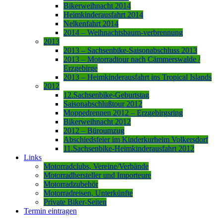
Bikerweihnacht 2014
Heimkinderausfahrt 2014
Nelkenfahrt 2014
2014 – Weihnachtsbaum-verbrennung
2013
2013 – Sachsenbike-Saisonabschluss 2013
2013 – Motorradtour nach Cämmerswalde /
Erzgebirge
2013 – Heimkinderausfahrt ins Tropical Islands
2012
12.Sachsenbike-Geburtstag
Saisonabschlußtour 2012
Moppedrennen 2012 – Erzgebirgsring
Bikerweihnacht 2012
2012 – Büroumzug
Abschiedsfeier im Kinderkurheim Volkersdorf
11.Sachsenbike-Heimkinderausfahrt 2012
Links
Motorradclubs, Vereine/Verbände
Motorradhersteller und Importeure
Motorradzubehör
Motorradreisen, Unterkünfte
Private Biker-Seiten
Termin eintragen