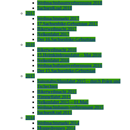
Weihnachtsbaumverbrennung 2018
SachsenKrad 2018
2017
Weihnachtsmarkt 2017
17.Sachsenbike-Geburtstag 2017
Bikerweihnacht 2017
Nelkenfahrt 2017
Der 16.Sachsenbike-Geburtstag
2016
Bikerweihnacht 2016
15.Heimkinderausfahrt – Mai 2016
Nelkenfahrt 2016
Weihnachstbaumverbrennung 2016
Der 15.Sachsenbike-Geburtstag
2015
Saisonabschlussfahrt 2015 – durch Polen und
Tschechien
Bikerweihnacht 2015
Himmelfahrt 2015
Nelkenfahrt 2015 – 01.Mai!
Weihnachtsbaum-verbrennung 2015
SachsenKrad 2015
2014
Weihnachtsmarkt 2014
Moppedrennen 2014