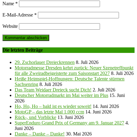
Name
*
E-Mail-Adresse
*
Website
Die letzten Beiträge
29. Zschorlauer Dreieckrennen
8. Juli 2026
Motorradmesse Dresden kehrt zurück: Neuer Szenetreffpunkt
für alle Zweiradbeigeisterte zum Saisonstart 2027
8. Juli 2026
Heiße Heimspiel-Hoffnungen: Deutsche Talente stürmen
Sachsenring
8. Juli 2026
Das Team Weidaer Dreieck sucht Dich!
2. Juli 2026
Deutscher Motorradmarkt im Mai weiter im Plus
15. Juni
2026
Ho, Ho, Ho – bald ist es wieder soweit!
14. Juni 2026
MotoGP – das letzte Mal 1.000 ccm
14. Juni 2026
Rück-, und Vorblicke
13. Juni 2026
SuperEnduro Grand Prix of Germany am 9. Januar 2027
4.
Juni 2026
Danke – Danke – Danke!
30. Mai 2026