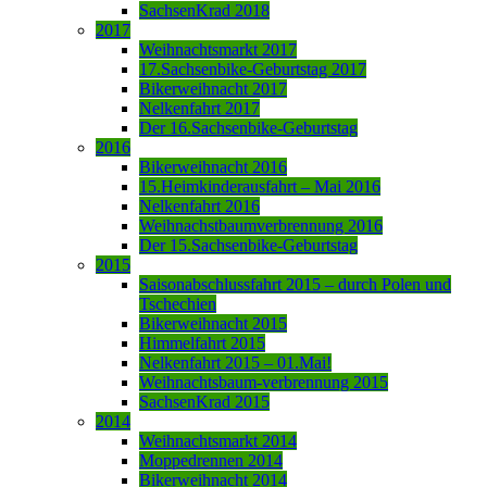
SachsenKrad 2018
2017
Weihnachtsmarkt 2017
17.Sachsenbike-Geburtstag 2017
Bikerweihnacht 2017
Nelkenfahrt 2017
Der 16.Sachsenbike-Geburtstag
2016
Bikerweihnacht 2016
15.Heimkinderausfahrt – Mai 2016
Nelkenfahrt 2016
Weihnachstbaumverbrennung 2016
Der 15.Sachsenbike-Geburtstag
2015
Saisonabschlussfahrt 2015 – durch Polen und
Tschechien
Bikerweihnacht 2015
Himmelfahrt 2015
Nelkenfahrt 2015 – 01.Mai!
Weihnachtsbaum-verbrennung 2015
SachsenKrad 2015
2014
Weihnachtsmarkt 2014
Moppedrennen 2014
Bikerweihnacht 2014