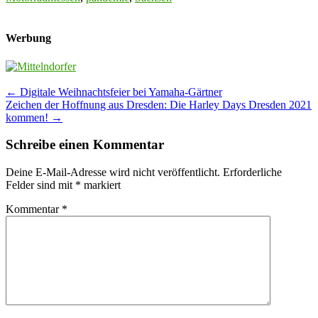
Werbung
Post
←
Digitale Weihnachtsfeier bei Yamaha-Gärtner
Zeichen der Hoffnung aus Dresden: Die Harley Days Dresden 2021
navigation
kommen!
→
Schreibe einen Kommentar
Deine E-Mail-Adresse wird nicht veröffentlicht.
Erforderliche
Felder sind mit
*
markiert
Kommentar
*