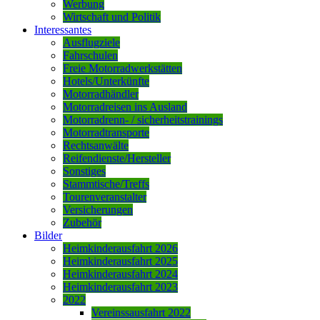
Werbung
Wirtschaft und Politik
Interessantes
Ausflugziele
Fahrschulen
Freie Motorradwerkstätten
Hotels/Unterkünfte
Motorradhändler
Motorradreisen ins Ausland
Motorradrenn- / sicherheitstrainings
Motorradtransporte
Rechtsanwälte
Reifendienste/Hersteller
Sonstiges
Stammtische/Treffs
Tourenveranstalter
Versicherungen
Zubehör
Bilder
Heimkinderausfahrt 2026
Heimkinderausfahrt 2025
Heimkinderausfahrt 2024
Heimkinderausfahrt 2023
2022
Vereinssausfahrt 2022