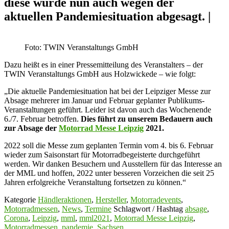
diese wurde nun auch wegen der
aktuellen Pandemiesituation abgesagt. |
Foto: TWIN Veranstaltungs GmbH
Dazu heißt es in einer Pressemitteilung des Veranstalters – der
TWIN Veranstaltungs GmbH aus Holzwickede – wie folgt:
„Die aktuelle Pandemiesituation hat bei der Leipziger Messe zur
Absage mehrerer im Januar und Februar geplanter Publikums-
Veranstaltungen geführt. Leider ist davon auch das Wochenende
6./7. Februar betroffen.
Dies führt zu unserem Bedauern auch
zur Absage der
Motorrad Messe Leipzig
2021.
2022 soll die Messe zum geplanten Termin vom 4. bis 6. Februar
wieder zum Saisonstart für Motorradbegeisterte durchgeführt
werden. Wir danken Besuchern und Ausstellern für das Interesse an
der MML und hoffen, 2022 unter besseren Vorzeichen die seit 25
Jahren erfolgreiche Veranstaltung fortsetzen zu können.“
Kategorie
Händleraktionen
,
Hersteller
,
Motorradevents
,
Motorradmessen
,
News
,
Termine
Schlagwort / Hashtag
absage
,
Corona
,
Leipzig
,
mml
,
mml2021
,
Motorrad Messe Leipzig
,
Motorradmessen
,
pandemie
,
Sachsen