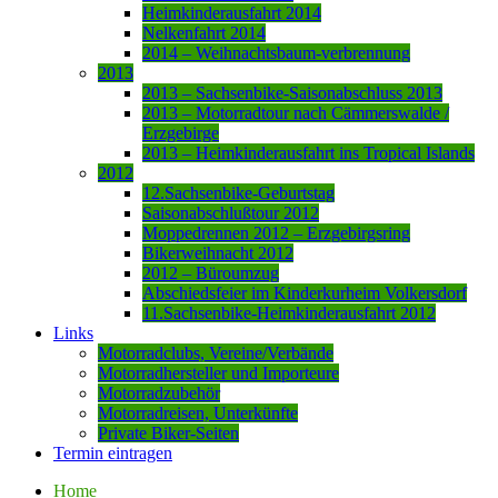
Heimkinderausfahrt 2014
Nelkenfahrt 2014
2014 – Weihnachtsbaum-verbrennung
2013
2013 – Sachsenbike-Saisonabschluss 2013
2013 – Motorradtour nach Cämmerswalde /
Erzgebirge
2013 – Heimkinderausfahrt ins Tropical Islands
2012
12.Sachsenbike-Geburtstag
Saisonabschlußtour 2012
Moppedrennen 2012 – Erzgebirgsring
Bikerweihnacht 2012
2012 – Büroumzug
Abschiedsfeier im Kinderkurheim Volkersdorf
11.Sachsenbike-Heimkinderausfahrt 2012
Links
Motorradclubs, Vereine/Verbände
Motorradhersteller und Importeure
Motorradzubehör
Motorradreisen, Unterkünfte
Private Biker-Seiten
Termin eintragen
Home