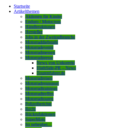
Startseite
Artikelthemen
Aktionen für Kinder
Enduro / Motocross
Händleraktionen
Hersteller
Jobs in der Zweiradbranche
Motorraddiebstahl
Motorradevents
Motorradmessen
Motorradpresse
News von Unkorrekt
HighSide-PR – News
Tourenfahrer.de
Motorradreisen
Motorradrennsport
Motorradtrainings
Motorradtreffen
Motorradtouren
Polizeiberichte
Recht
Rückrufaktionen
SuperMoto
So nebenbei…