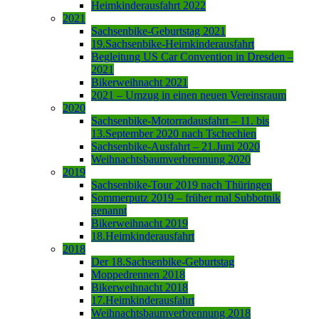
Heimkinderausfahrt 2022
2021
Sachsenbike-Geburtstag 2021
19.Sachsenbike-Heimkinderausfahrt
Begleitung US Car Convention in Dresden –
2021
Bikerweihnacht 2021
2021 – Umzug in einen neuen Vereinsraum
2020
Sachsenbike-Motorradausfahrt – 11. bis
13.September 2020 nach Tschechien
Sachsenbike-Ausfahrt – 21.Juni 2020
Weihnachtsbaumverbrennung 2020
2019
Sachsenbike-Tour 2019 nach Thüringen
Sommerputz 2019 – früher mal Subbotnik
genannt
Bikerweihnacht 2019
18.Heimkinderausfahrt
2018
Der 18.Sachsenbike-Geburtstag
Moppedrennen 2018
Bikerweihnacht 2018
17.Heimkinderausfahrt
Weihnachtsbaumverbrennung 2018