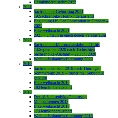
Heimkinderausfahrt 2022
2021
Sachsenbike-Geburtstag 2021
19.Sachsenbike-Heimkinderausfahrt
Begleitung US Car Convention in Dresden –
2021
Bikerweihnacht 2021
2021 – Umzug in einen neuen Vereinsraum
2020
Sachsenbike-Motorradausfahrt – 11. bis
13.September 2020 nach Tschechien
Sachsenbike-Ausfahrt – 21.Juni 2020
Weihnachtsbaumverbrennung 2020
2019
Sachsenbike-Tour 2019 nach Thüringen
Sommerputz 2019 – früher mal Subbotnik
genannt
Bikerweihnacht 2019
18.Heimkinderausfahrt
2018
Der 18.Sachsenbike-Geburtstag
Moppedrennen 2018
Bikerweihnacht 2018
17.Heimkinderausfahrt
Weihnachtsbaumverbrennung 2018