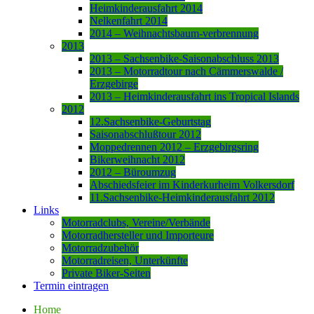
Heimkinderausfahrt 2014
Nelkenfahrt 2014
2014 – Weihnachtsbaum-verbrennung
2013
2013 – Sachsenbike-Saisonabschluss 2013
2013 – Motorradtour nach Cämmerswalde /
Erzgebirge
2013 – Heimkinderausfahrt ins Tropical Islands
2012
12.Sachsenbike-Geburtstag
Saisonabschlußtour 2012
Moppedrennen 2012 – Erzgebirgsring
Bikerweihnacht 2012
2012 – Büroumzug
Abschiedsfeier im Kinderkurheim Volkersdorf
11.Sachsenbike-Heimkinderausfahrt 2012
Links
Motorradclubs, Vereine/Verbände
Motorradhersteller und Importeure
Motorradzubehör
Motorradreisen, Unterkünfte
Private Biker-Seiten
Termin eintragen
Home