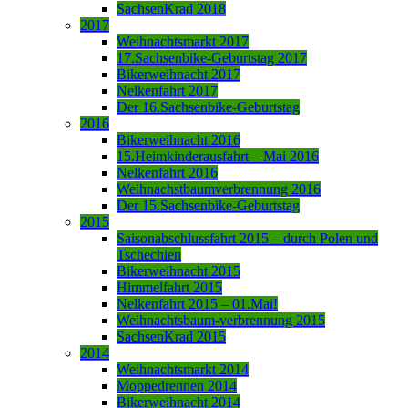
SachsenKrad 2018
2017
Weihnachtsmarkt 2017
17.Sachsenbike-Geburtstag 2017
Bikerweihnacht 2017
Nelkenfahrt 2017
Der 16.Sachsenbike-Geburtstag
2016
Bikerweihnacht 2016
15.Heimkinderausfahrt – Mai 2016
Nelkenfahrt 2016
Weihnachstbaumverbrennung 2016
Der 15.Sachsenbike-Geburtstag
2015
Saisonabschlussfahrt 2015 – durch Polen und
Tschechien
Bikerweihnacht 2015
Himmelfahrt 2015
Nelkenfahrt 2015 – 01.Mai!
Weihnachtsbaum-verbrennung 2015
SachsenKrad 2015
2014
Weihnachtsmarkt 2014
Moppedrennen 2014
Bikerweihnacht 2014