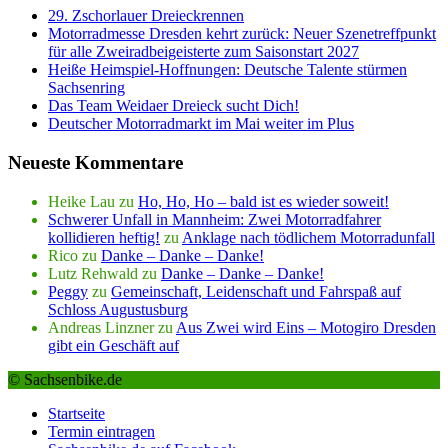
29. Zschorlauer Dreieckrennen
Motorradmesse Dresden kehrt zurück: Neuer Szenetreffpunkt
für alle Zweiradbeigeisterte zum Saisonstart 2027
Heiße Heimspiel-Hoffnungen: Deutsche Talente stürmen
Sachsenring
Das Team Weidaer Dreieck sucht Dich!
Deutscher Motorradmarkt im Mai weiter im Plus
Neueste Kommentare
Heike Lau
zu
Ho, Ho, Ho – bald ist es wieder soweit!
Schwerer Unfall in Mannheim: Zwei Motorradfahrer
kollidieren heftig!
zu
Anklage nach tödlichem Motorradunfall
Rico
zu
Danke – Danke – Danke!
Lutz Rehwald
zu
Danke – Danke – Danke!
Peggy
zu
Gemeinschaft, Leidenschaft und Fahrspaß auf
Schloss Augustusburg
Andreas Linzner
zu
Aus Zwei wird Eins – Motogiro Dresden
gibt ein Geschäft auf
© Sachsenbike.de
Startseite
Termin eintragen