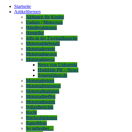
Startseite
Artikelthemen
Aktionen für Kinder
Enduro / Motocross
Händleraktionen
Hersteller
Jobs in der Zweiradbranche
Motorraddiebstahl
Motorradevents
Motorradmessen
Motorradpresse
News von Unkorrekt
HighSide-PR – News
Tourenfahrer.de
Motorradreisen
Motorradrennsport
Motorradtrainings
Motorradtreffen
Motorradtouren
Polizeiberichte
Recht
Rückrufaktionen
SuperMoto
So nebenbei…