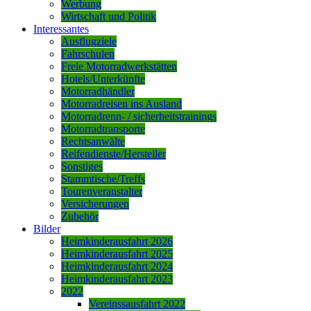
Werbung
Wirtschaft und Politik
Interessantes
Ausflugziele
Fahrschulen
Freie Motorradwerkstätten
Hotels/Unterkünfte
Motorradhändler
Motorradreisen ins Ausland
Motorradrenn- / sicherheitstrainings
Motorradtransporte
Rechtsanwälte
Reifendienste/Hersteller
Sonstiges
Stammtische/Treffs
Tourenveranstalter
Versicherungen
Zubehör
Bilder
Heimkinderausfahrt 2026
Heimkinderausfahrt 2025
Heimkinderausfahrt 2024
Heimkinderausfahrt 2023
2022
Vereinssausfahrt 2022