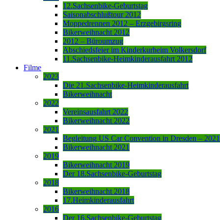
12.Sachsenbike-Geburtstag
Saisonabschlußtour 2012
Moppedrennen 2012 – Erzgebirgsring
Bikerweihnacht 2012
2012 – Büroumzug
Abschiedsfeier im Kinderkurheim Volkersdorf
11.Sachsenbike-Heimkinderausfahrt 2012
Filme
2023
Die 21.Sachsenbike-Heimkinderausfahrt
Bikerweihnacht
2022
Vereinsausfahrt 2022
Bikerweihnacht 2022
2021
Begleitung US Car Convention in Dresden – 2021
Bikerweihnacht 2021
2019
Bikerweihnacht 2019
Der 18.Sachsenbike-Geburtstag
2018
Bikerweihnacht 2018
17.Heimkinderausfahrt
2016
Der 16.Sachsenbike-Geburtstag