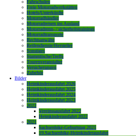
Fahrschulen
Freie Motorradwerkstätten
Hotels/Unterkünfte
Motorradhändler
Motorradreisen ins Ausland
Motorradrenn- / sicherheitstrainings
Motorradtransporte
Rechtsanwälte
Reifendienste/Hersteller
Sonstiges
Stammtische/Treffs
Tourenveranstalter
Versicherungen
Zubehör
Bilder
Heimkinderausfahrt 2026
Heimkinderausfahrt 2025
Heimkinderausfahrt 2024
Heimkinderausfahrt 2023
2022
Vereinssausfahrt 2022
Heimkinderausfahrt 2022
2021
Sachsenbike-Geburtstag 2021
19.Sachsenbike-Heimkinderausfahrt