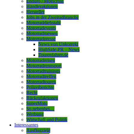
Enduro / Motocross
Händleraktionen
Hersteller
Jobs in der Zweiradbranche
Motorraddiebstahl
Motorradevents
Motorradmessen
Motorradpresse
News von Unkorrekt
HighSide-PR – News
Tourenfahrer.de
Motorradreisen
Motorradrennsport
Motorradtrainings
Motorradtreffen
Motorradtouren
Polizeiberichte
Recht
Rückrufaktionen
SuperMoto
So nebenbei…
Werbung
Wirtschaft und Politik
Interessantes
Ausflugziele