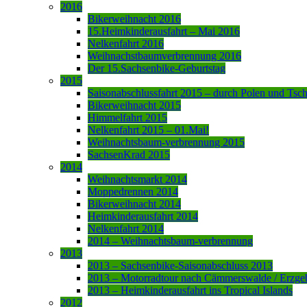
2016
Bikerweihnacht 2016
15.Heimkinderausfahrt – Mai 2016
Nelkenfahrt 2016
Weihnachstbaumverbrennung 2016
Der 15.Sachsenbike-Geburtstag
2015
Saisonabschlussfahrt 2015 – durch Polen und Tsc
Bikerweihnacht 2015
Himmelfahrt 2015
Nelkenfahrt 2015 – 01.Mai!
Weihnachtsbaum-verbrennung 2015
SachsenKrad 2015
2014
Weihnachtsmarkt 2014
Moppedrennen 2014
Bikerweihnacht 2014
Heimkinderausfahrt 2014
Nelkenfahrt 2014
2014 – Weihnachtsbaum-verbrennung
2013
2013 – Sachsenbike-Saisonabschluss 2013
2013 – Motorradtour nach Cämmerswalde / Erzge
2013 – Heimkinderausfahrt ins Tropical Islands
2012