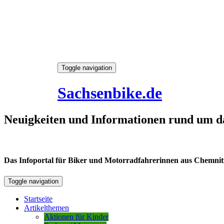
Skip
Toggle navigation
to
6. August 2026
content
Sachsenbike.de
Neuigkeiten und Informationen rund um d
Das Infoportal für Biker und Motorradfahrerinnen aus Chemnitz /
Toggle navigation
Startseite
Artikelthemen
Aktionen für Kinder