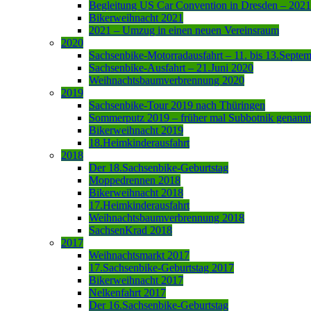
Begleitung US Car Convention in Dresden – 2021
Bikerweihnacht 2021
2021 – Umzug in einen neuen Vereinsraum
2020
Sachsenbike-Motorradausfahrt – 11. bis 13.Septe
Sachsenbike-Ausfahrt – 21.Juni 2020
Weihnachtsbaumverbrennung 2020
2019
Sachsenbike-Tour 2019 nach Thüringen
Sommerputz 2019 – früher mal Subbotnik genannt
Bikerweihnacht 2019
18.Heimkinderausfahrt
2018
Der 18.Sachsenbike-Geburtstag
Moppedrennen 2018
Bikerweihnacht 2018
17.Heimkinderausfahrt
Weihnachtsbaumverbrennung 2018
SachsenKrad 2018
2017
Weihnachtsmarkt 2017
17.Sachsenbike-Geburtstag 2017
Bikerweihnacht 2017
Nelkenfahrt 2017
Der 16.Sachsenbike-Geburtstag