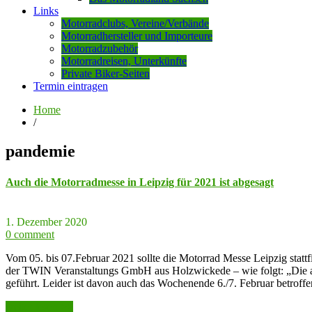
Links
Motorradclubs, Vereine/Verbände
Motorradhersteller und Importeure
Motorradzubehör
Motorradreisen, Unterkünfte
Private Biker-Seiten
Termin eintragen
Home
/
pandemie
Auch die Motorradmesse in Leipzig für 2021 ist abgesagt
1. Dezember 2020
0 comment
Vom 05. bis 07.Februar 2021 sollte die Motorrad Messe Leipzig stattf
der TWIN Veranstaltungs GmbH aus Holzwickede – wie folgt: „Die ak
geführt. Leider ist davon auch das Wochenende 6./7. Februar betroff
weiter lesen >>