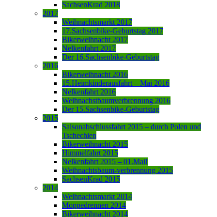
SachsenKrad 2018
2017
Weihnachtsmarkt 2017
17.Sachsenbike-Geburtstag 2017
Bikerweihnacht 2017
Nelkenfahrt 2017
Der 16.Sachsenbike-Geburtstag
2016
Bikerweihnacht 2016
15.Heimkinderausfahrt – Mai 2016
Nelkenfahrt 2016
Weihnachstbaumverbrennung 2016
Der 15.Sachsenbike-Geburtstag
2015
Saisonabschlussfahrt 2015 – durch Polen und
Tschechien
Bikerweihnacht 2015
Himmelfahrt 2015
Nelkenfahrt 2015 – 01.Mai!
Weihnachtsbaum-verbrennung 2015
SachsenKrad 2015
2014
Weihnachtsmarkt 2014
Moppedrennen 2014
Bikerweihnacht 2014