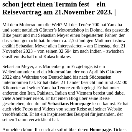
schon jetzt einen Termin fest – ein
Reisevortrag am 21.November 2023. |
Mit dem Motorrad um die Welt? Mit der Ténéré 700 hat Yamaha
und somit natürlich Gärtner’s Motorradshop in Dohna, das passende
Bike parat und mit Sebastian Meyer einen begeisterten Fahrer, der
das schon gemacht hat. In einer ca. 2,5 stündigen Multimediashow
erzählt Sebastian Meyer allen Interessierten – am Dienstag, den 21.
November 2023 – von seinen 32.594 km nach Indien – zwischen
Gastfreundschaft und Kalaschnikow.
Sebastian Meyer, aus
Marienberg
im Erzgebirge, ist ein
Weltenbummler und ein Motorradfan, der von April bis Oktober
2022 eine Weltreise von Deutschland bis nach Südostasien
unternommen hat. Er hat dabei 21 Länder besucht und rund 32.500
Kilometer auf seiner Yamaha Tenere zurückgelegt. Er hat unter
anderem den Iran, Pakistan, Indien und Vietnam bereist und dabei
viele Abenteuer erlebt. Er hat einen Blog über seine Reise
geschrieben, den du auf
Sebastians Homepage
lesen kannst. Er hat
auch viele Fotos und Videos von seiner Reise auf seiner Website
veröffentlicht. Er ist ein inspirierendes Beispiel für jemanden, der
seinen Traum verwirklicht hat.
Anmelden könnt Ihr euch ab sofort über deren
Homepage
. Tickets