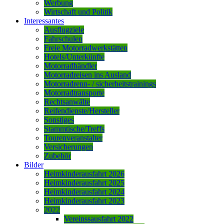
Werbung
Wirtschaft und Politik
Interessantes
Ausflugziele
Fahrschulen
Freie Motorradwerkstätten
Hotels/Unterkünfte
Motorradhändler
Motorradreisen ins Ausland
Motorradrenn- / sicherheitstrainings
Motorradtransporte
Rechtsanwälte
Reifendienste/Hersteller
Sonstiges
Stammtische/Treffs
Tourenveranstalter
Versicherungen
Zubehör
Bilder
Heimkinderausfahrt 2026
Heimkinderausfahrt 2025
Heimkinderausfahrt 2024
Heimkinderausfahrt 2023
2022
Vereinssausfahrt 2022