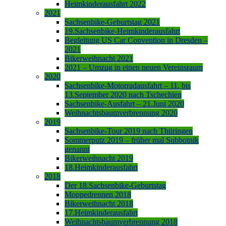
Heimkinderausfahrt 2022
2021
Sachsenbike-Geburtstag 2021
19.Sachsenbike-Heimkinderausfahrt
Begleitung US Car Convention in Dresden –
2021
Bikerweihnacht 2021
2021 – Umzug in einen neuen Vereinsraum
2020
Sachsenbike-Motorradausfahrt – 11. bis
13.September 2020 nach Tschechien
Sachsenbike-Ausfahrt – 21.Juni 2020
Weihnachtsbaumverbrennung 2020
2019
Sachsenbike-Tour 2019 nach Thüringen
Sommerputz 2019 – früher mal Subbotnik
genannt
Bikerweihnacht 2019
18.Heimkinderausfahrt
2018
Der 18.Sachsenbike-Geburtstag
Moppedrennen 2018
Bikerweihnacht 2018
17.Heimkinderausfahrt
Weihnachtsbaumverbrennung 2018