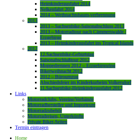
Heimkinderausfahrt 2014
Nelkenfahrt 2014
2014 – Weihnachtsbaum-verbrennung
2013
2013 – Sachsenbike-Saisonabschluss 2013
2013 – Motorradtour nach Cämmerswalde /
Erzgebirge
2013 – Heimkinderausfahrt ins Tropical Islands
2012
12.Sachsenbike-Geburtstag
Saisonabschlußtour 2012
Moppedrennen 2012 – Erzgebirgsring
Bikerweihnacht 2012
2012 – Büroumzug
Abschiedsfeier im Kinderkurheim Volkersdorf
11.Sachsenbike-Heimkinderausfahrt 2012
Links
Motorradclubs, Vereine/Verbände
Motorradhersteller und Importeure
Motorradzubehör
Motorradreisen, Unterkünfte
Private Biker-Seiten
Termin eintragen
Home