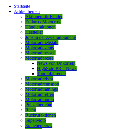
Startseite
Artikelthemen
Aktionen für Kinder
Enduro / Motocross
Händleraktionen
Hersteller
Jobs in der Zweiradbranche
Motorraddiebstahl
Motorradevents
Motorradmessen
Motorradpresse
News von Unkorrekt
HighSide-PR – News
Tourenfahrer.de
Motorradreisen
Motorradrennsport
Motorradtrainings
Motorradtreffen
Motorradtouren
Polizeiberichte
Recht
Rückrufaktionen
SuperMoto
So nebenbei…