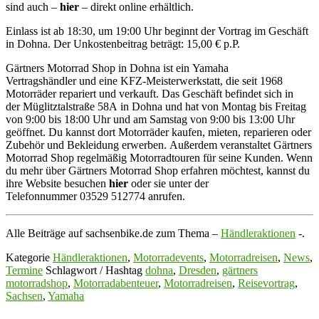
sind auch –
hier
– direkt online erhältlich.
Einlass ist ab 18:30, um 19:00 Uhr beginnt der Vortrag im Geschäft
in Dohna. Der Unkostenbeitrag beträgt: 15,00 € p.P.
Gärtners Motorrad Shop in Dohna ist ein Yamaha
Vertragshändler und eine KFZ-Meisterwerkstatt, die seit 1968
Motorräder repariert und verkauft. Das Geschäft befindet sich in
der Müglitztalstraße 58A in Dohna und hat von Montag bis Freitag
von 9:00 bis 18:00 Uhr und am Samstag von 9:00 bis 13:00 Uhr
geöffnet. Du kannst dort Motorräder kaufen, mieten, reparieren oder
Zubehör und Bekleidung erwerben. Außerdem veranstaltet Gärtners
Motorrad Shop regelmäßig Motorradtouren für seine Kunden. Wenn
du mehr über Gärtners Motorrad Shop erfahren möchtest, kannst du
ihre Website besuchen
hier
oder sie unter der
Telefonnummer 03529 512774 anrufen.
Alle Beiträge auf sachsenbike.de zum Thema –
Händleraktionen
-.
Kategorie
Händleraktionen
,
Motorradevents
,
Motorradreisen
,
News
,
Termine
Schlagwort / Hashtag
dohna
,
Dresden
,
gärtners
motorradshop
,
Motorradabenteuer
,
Motorradreisen
,
Reisevortrag
,
Sachsen
,
Yamaha