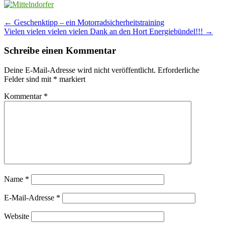
Post
←
Geschenktipp – ein Motorradsicherheitstraining
Vielen vielen vielen vielen Dank an den Hort Energiebündel!!!
→
navigation
Schreibe einen Kommentar
Deine E-Mail-Adresse wird nicht veröffentlicht.
Erforderliche
Felder sind mit
*
markiert
Kommentar
*
Name
*
E-Mail-Adresse
*
Website