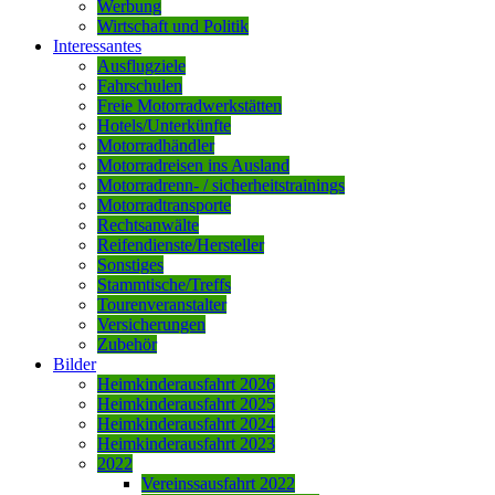
Werbung
Wirtschaft und Politik
Interessantes
Ausflugziele
Fahrschulen
Freie Motorradwerkstätten
Hotels/Unterkünfte
Motorradhändler
Motorradreisen ins Ausland
Motorradrenn- / sicherheitstrainings
Motorradtransporte
Rechtsanwälte
Reifendienste/Hersteller
Sonstiges
Stammtische/Treffs
Tourenveranstalter
Versicherungen
Zubehör
Bilder
Heimkinderausfahrt 2026
Heimkinderausfahrt 2025
Heimkinderausfahrt 2024
Heimkinderausfahrt 2023
2022
Vereinssausfahrt 2022