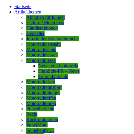
Startseite
Artikelthemen
Aktionen für Kinder
Enduro / Motocross
Händleraktionen
Hersteller
Jobs in der Zweiradbranche
Motorraddiebstahl
Motorradevents
Motorradmessen
Motorradpresse
News von Unkorrekt
HighSide-PR – News
Tourenfahrer.de
Motorradreisen
Motorradrennsport
Motorradtrainings
Motorradtreffen
Motorradtouren
Polizeiberichte
Recht
Rückrufaktionen
SuperMoto
So nebenbei…