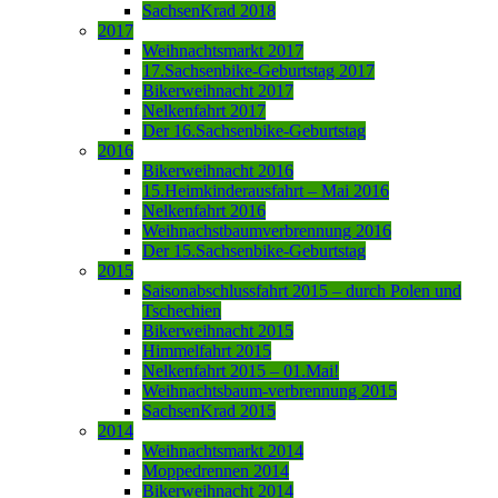
SachsenKrad 2018
2017
Weihnachtsmarkt 2017
17.Sachsenbike-Geburtstag 2017
Bikerweihnacht 2017
Nelkenfahrt 2017
Der 16.Sachsenbike-Geburtstag
2016
Bikerweihnacht 2016
15.Heimkinderausfahrt – Mai 2016
Nelkenfahrt 2016
Weihnachstbaumverbrennung 2016
Der 15.Sachsenbike-Geburtstag
2015
Saisonabschlussfahrt 2015 – durch Polen und
Tschechien
Bikerweihnacht 2015
Himmelfahrt 2015
Nelkenfahrt 2015 – 01.Mai!
Weihnachtsbaum-verbrennung 2015
SachsenKrad 2015
2014
Weihnachtsmarkt 2014
Moppedrennen 2014
Bikerweihnacht 2014