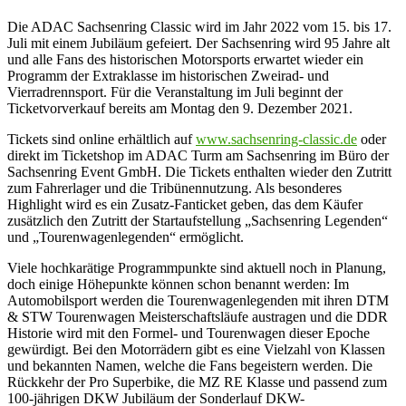
Die ADAC Sachsenring Classic wird im Jahr 2022 vom 15. bis 17.
Juli mit einem Jubiläum gefeiert. Der Sachsenring wird 95 Jahre alt
und alle Fans des historischen Motorsports erwartet wieder ein
Programm der Extraklasse im historischen Zweirad- und
Vierradrennsport. Für die Veranstaltung im Juli beginnt der
Ticketvorverkauf bereits am Montag den 9. Dezember 2021.
Tickets sind online erhältlich auf
www.sachsenring-classic.de
oder
direkt im Ticketshop im ADAC Turm am Sachsenring im Büro der
Sachsenring Event GmbH. Die Tickets enthalten wieder den Zutritt
zum Fahrerlager und die Tribünennutzung. Als besonderes
Highlight wird es ein Zusatz-Fanticket geben, das dem Käufer
zusätzlich den Zutritt der Startaufstellung „Sachsenring Legenden“
und „Tourenwagenlegenden“ ermöglicht.
Viele hochkarätige Programmpunkte sind aktuell noch in Planung,
doch einige Höhepunkte können schon benannt werden: Im
Automobilsport werden die Tourenwagenlegenden mit ihren DTM
& STW Tourenwagen Meisterschaftsläufe austragen und die DDR
Historie wird mit den Formel- und Tourenwagen dieser Epoche
gewürdigt. Bei den Motorrädern gibt es eine Vielzahl von Klassen
und bekannten Namen, welche die Fans begeistern werden. Die
Rückkehr der Pro Superbike, die MZ RE Klasse und passend zum
100-jährigen DKW Jubiläum der Sonderlauf DKW-