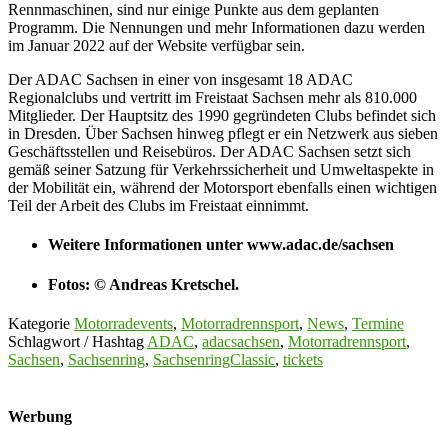
Rennmaschinen, sind nur einige Punkte aus dem geplanten
Programm. Die Nennungen und mehr Informationen dazu werden
im Januar 2022 auf der Website verfügbar sein.
Der ADAC Sachsen in einer von insgesamt 18 ADAC
Regionalclubs und vertritt im Freistaat Sachsen mehr als 810.000
Mitglieder. Der Hauptsitz des 1990 gegründeten Clubs befindet sich
in Dresden. Über Sachsen hinweg pflegt er ein Netzwerk aus sieben
Geschäftsstellen und Reisebüros. Der ADAC Sachsen setzt sich
gemäß seiner Satzung für Verkehrssicherheit und Umweltaspekte in
der Mobilität ein, während der Motorsport ebenfalls einen wichtigen
Teil der Arbeit des Clubs im Freistaat einnimmt.
Weitere Informationen unter www.adac.de/sachsen
Fotos: © Andreas Kretschel.
Kategorie
Motorradevents
,
Motorradrennsport
,
News
,
Termine
Schlagwort / Hashtag
ADAC
,
adacsachsen
,
Motorradrennsport
,
Sachsen
,
Sachsenring
,
SachsenringClassic
,
tickets
Werbung