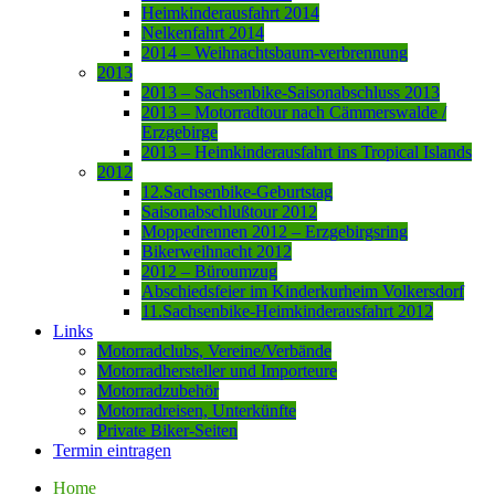
Heimkinderausfahrt 2014
Nelkenfahrt 2014
2014 – Weihnachtsbaum-verbrennung
2013
2013 – Sachsenbike-Saisonabschluss 2013
2013 – Motorradtour nach Cämmerswalde /
Erzgebirge
2013 – Heimkinderausfahrt ins Tropical Islands
2012
12.Sachsenbike-Geburtstag
Saisonabschlußtour 2012
Moppedrennen 2012 – Erzgebirgsring
Bikerweihnacht 2012
2012 – Büroumzug
Abschiedsfeier im Kinderkurheim Volkersdorf
11.Sachsenbike-Heimkinderausfahrt 2012
Links
Motorradclubs, Vereine/Verbände
Motorradhersteller und Importeure
Motorradzubehör
Motorradreisen, Unterkünfte
Private Biker-Seiten
Termin eintragen
Home