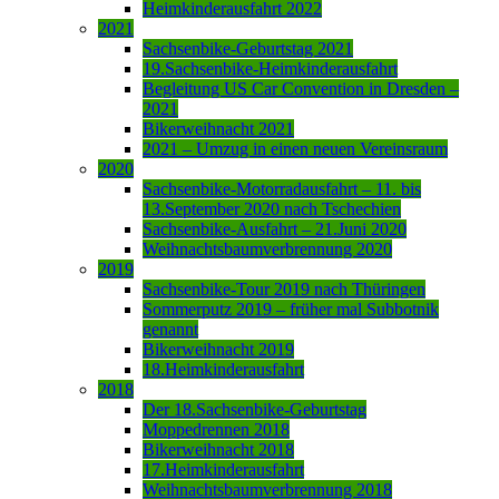
Heimkinderausfahrt 2022
2021
Sachsenbike-Geburtstag 2021
19.Sachsenbike-Heimkinderausfahrt
Begleitung US Car Convention in Dresden –
2021
Bikerweihnacht 2021
2021 – Umzug in einen neuen Vereinsraum
2020
Sachsenbike-Motorradausfahrt – 11. bis
13.September 2020 nach Tschechien
Sachsenbike-Ausfahrt – 21.Juni 2020
Weihnachtsbaumverbrennung 2020
2019
Sachsenbike-Tour 2019 nach Thüringen
Sommerputz 2019 – früher mal Subbotnik
genannt
Bikerweihnacht 2019
18.Heimkinderausfahrt
2018
Der 18.Sachsenbike-Geburtstag
Moppedrennen 2018
Bikerweihnacht 2018
17.Heimkinderausfahrt
Weihnachtsbaumverbrennung 2018