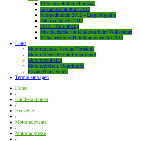
12.Sachsenbike-Geburtstag
Saisonabschlußtour 2012
Moppedrennen 2012 – Erzgebirgsring
Bikerweihnacht 2012
2012 – Büroumzug
Abschiedsfeier im Kinderkurheim Volkersdorf
11.Sachsenbike-Heimkinderausfahrt 2012
Links
Motorradclubs, Vereine/Verbände
Motorradhersteller und Importeure
Motorradzubehör
Motorradreisen, Unterkünfte
Private Biker-Seiten
Termin eintragen
Home
/
Händleraktionen
/
Hersteller
/
Motorradevents
/
Motorradpresse
/