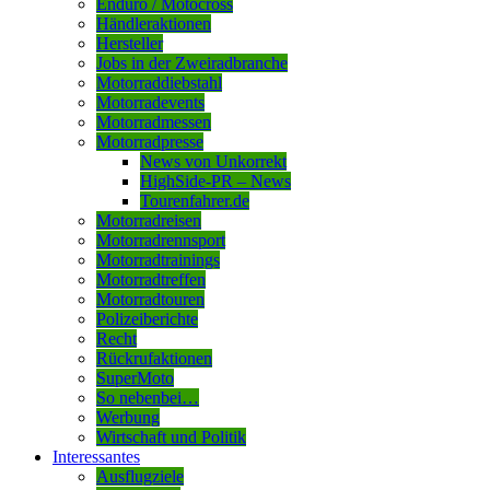
Enduro / Motocross
Händleraktionen
Hersteller
Jobs in der Zweiradbranche
Motorraddiebstahl
Motorradevents
Motorradmessen
Motorradpresse
News von Unkorrekt
HighSide-PR – News
Tourenfahrer.de
Motorradreisen
Motorradrennsport
Motorradtrainings
Motorradtreffen
Motorradtouren
Polizeiberichte
Recht
Rückrufaktionen
SuperMoto
So nebenbei…
Werbung
Wirtschaft und Politik
Interessantes
Ausflugziele