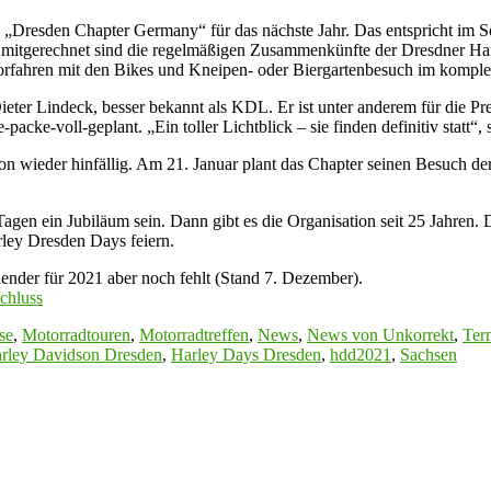
 „Dresden Chapter Germany“ für das nächste Jahr. Das entspricht im S
t mitgerechnet sind die regelmäßigen Zusammenkünfte der Dresdner Ha
Vorfahren mit den Bikes und Kneipen- oder Biergartenbesuch im komple
Dieter Lindeck, besser bekannt als KDL. Er ist unter anderem für die Pr
packe-voll-geplant. „Ein toller Lichtblick – sie finden definitiv statt“
chon wieder hinfällig. Am 21. Januar plant das Chapter seinen Besuch
agen ein Jubiläum sein. Dann gibt es die Organisation seit 25 Jahren. 
rley Dresden Days feiern.
lender für 2021 aber noch fehlt (Stand 7. Dezember).
chluss
se
,
Motorradtouren
,
Motorradtreffen
,
News
,
News von Unkorrekt
,
Ter
rley Davidson Dresden
,
Harley Days Dresden
,
hdd2021
,
Sachsen