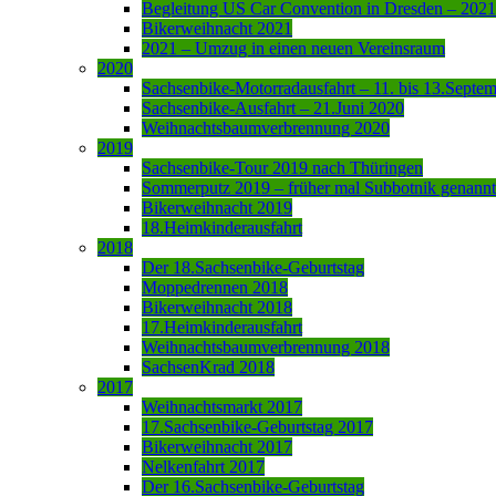
Begleitung US Car Convention in Dresden – 2021
Bikerweihnacht 2021
2021 – Umzug in einen neuen Vereinsraum
2020
Sachsenbike-Motorradausfahrt – 11. bis 13.Septe
Sachsenbike-Ausfahrt – 21.Juni 2020
Weihnachtsbaumverbrennung 2020
2019
Sachsenbike-Tour 2019 nach Thüringen
Sommerputz 2019 – früher mal Subbotnik genannt
Bikerweihnacht 2019
18.Heimkinderausfahrt
2018
Der 18.Sachsenbike-Geburtstag
Moppedrennen 2018
Bikerweihnacht 2018
17.Heimkinderausfahrt
Weihnachtsbaumverbrennung 2018
SachsenKrad 2018
2017
Weihnachtsmarkt 2017
17.Sachsenbike-Geburtstag 2017
Bikerweihnacht 2017
Nelkenfahrt 2017
Der 16.Sachsenbike-Geburtstag