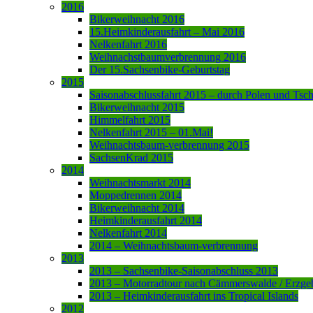
2016
Bikerweihnacht 2016
15.Heimkinderausfahrt – Mai 2016
Nelkenfahrt 2016
Weihnachstbaumverbrennung 2016
Der 15.Sachsenbike-Geburtstag
2015
Saisonabschlussfahrt 2015 – durch Polen und Tsc
Bikerweihnacht 2015
Himmelfahrt 2015
Nelkenfahrt 2015 – 01.Mai!
Weihnachtsbaum-verbrennung 2015
SachsenKrad 2015
2014
Weihnachtsmarkt 2014
Moppedrennen 2014
Bikerweihnacht 2014
Heimkinderausfahrt 2014
Nelkenfahrt 2014
2014 – Weihnachtsbaum-verbrennung
2013
2013 – Sachsenbike-Saisonabschluss 2013
2013 – Motorradtour nach Cämmerswalde / Erzge
2013 – Heimkinderausfahrt ins Tropical Islands
2012