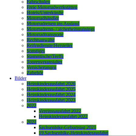
Fahrschulen
Freie Motorradwerkstätten
Hotels/Unterkünfte
Motorradhändler
Motorradreisen ins Ausland
Motorradrenn- / sicherheitstrainings
Motorradtransporte
Rechtsanwälte
Reifendienste/Hersteller
Sonstiges
Stammtische/Treffs
Tourenveranstalter
Versicherungen
Zubehör
Bilder
Heimkinderausfahrt 2026
Heimkinderausfahrt 2025
Heimkinderausfahrt 2024
Heimkinderausfahrt 2023
2022
Vereinssausfahrt 2022
Heimkinderausfahrt 2022
2021
Sachsenbike-Geburtstag 2021
19.Sachsenbike-Heimkinderausfahrt