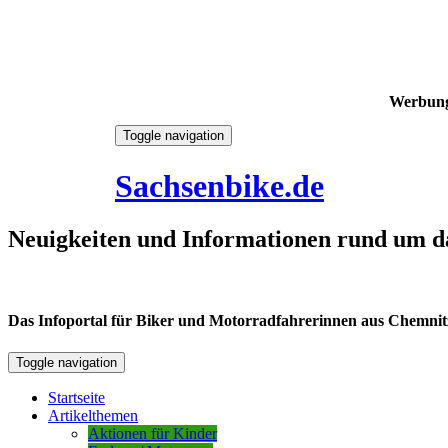
Werbun
Skip
Toggle navigation
to
9. August 2026
content
Sachsenbike.de
Neuigkeiten und Informationen rund um d
Das Infoportal für Biker und Motorradfahrerinnen aus Chemnitz /
Toggle navigation
Startseite
Artikelthemen
Aktionen für Kinder