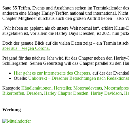
Satte 55 Teffen, Events und Ausfahrten stehen im Terminkalender des
anderem eine Menge Harley-Treffen national und international. Nich
Chapter-Mitglieder durchaus auch den großen Auftritt lieben – also 
„Wir haben so geplant, als ob unsere Welt normal ist“, erklärt Klaus-
ausgefallen ist, vor allem die Harley Days Dresden, ist 2021 nun picke-
Doch der genaue Blick auf die vielen Daten zeigt – ein Termin ist s
aber aus – wegen Corona.
Prägend für das nächste Jahr wird für das Chapter neben den Harley-T
Schillergarten. Seinen Geburtstag will das Chapter parallel zu den Ha
Hier geht es zur Internetseite des Chapters
, auf der der Eventka
Quelle:
Unkorrekt – Dresdner Betrachtungen nach Redaktionss
Kategorie
Händleraktionen
,
Hersteller
,
Motorradevents
,
Motorradpres
Bikertreffen
,
Dresden
,
Harley Chapter Dresden
,
Harley Davidson
,
Ha
Werbung