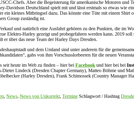
i USCC-Chefs. Aber die Begeisterung für amerikanische Motoren und Tec
vidson Deutschland spielt mit und lässt erstmals so etwas wie einen E
r ein kleines Mitbringsel dazu. Das könnte eine Tüte mit einem Shirt o
rs Group zuständig ist.
erkauf und natürlich eine Ausfahrt gehören zu den Punkten, die im 
 neue Elektro-Harley gezeigt und probegefahren werden kann. 2019 sol
eilt er über das neue Team der Harley Days Dresden.
eshauptstadt und dem Umland sind unter anderem für die gemeinsame Au
chkandidaten“, gabs von ihm Vorschusslorbeeren für die neuen Veransta
 es seit heute im Web zu finden – hier bei
Facebook
und hier bei bei
Ins
aus-Dieter Lindeck (Dresden Chapter Germany), Matteo Böhme und Mat
öbelbecker (Harley Dresden), Frank Schimossek (Country Manager Har
en
,
News
,
News von Unkorrekt
,
Termine
Schlagwort / Hashtag
Dresd