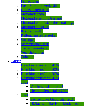
Fahrschulen
Freie Motorradwerkstätten
Hotels/Unterkünfte
Motorradhändler
Motorradreisen ins Ausland
Motorradrenn- / sicherheitstrainings
Motorradtransporte
Rechtsanwälte
Reifendienste/Hersteller
Sonstiges
Stammtische/Treffs
Tourenveranstalter
Versicherungen
Zubehör
Bilder
Heimkinderausfahrt 2026
Heimkinderausfahrt 2025
Heimkinderausfahrt 2024
Heimkinderausfahrt 2023
2022
Vereinssausfahrt 2022
Heimkinderausfahrt 2022
2021
Sachsenbike-Geburtstag 2021
19.Sachsenbike-Heimkinderausfahrt