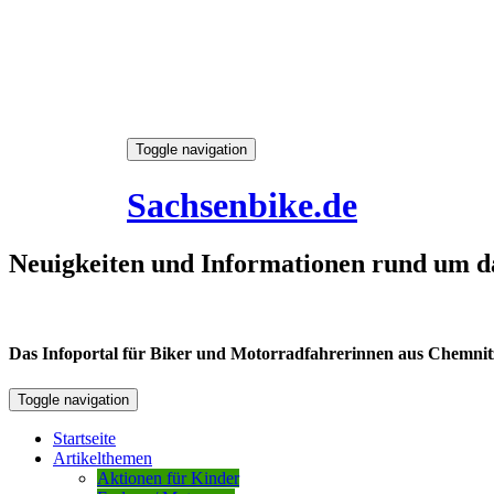
Skip
Toggle navigation
to
8. August 2026
content
Sachsenbike.de
Neuigkeiten und Informationen rund um d
Das Infoportal für Biker und Motorradfahrerinnen aus Chemnitz /
Toggle navigation
Startseite
Artikelthemen
Aktionen für Kinder