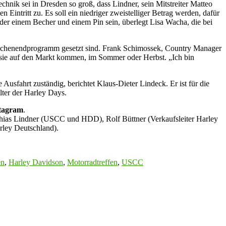
hnik sei in Dresden so groß, dass Lindner, sein Mitstreiter Matteo
intritt zu. Es soll ein niedriger zweistelliger Betrag werden, dafür
der einem Becher und einem Pin sein, überlegt Lisa Wacha, die bei
Wochenendprogramm gesetzt sind. Frank Schimossek, Country Manager
l sie auf den Markt kommen, im Sommer oder Herbst. „Ich bin
sfahrt zuständig, berichtet Klaus-Dieter Lindeck. Er ist für die
lter der Harley Days.
tagram
.
hias Lindner (USCC und HDD), Rolf Büttner (Verkaufsleiter Harley
ley Deutschland).
en
,
Harley Davidson
,
Motorradtreffen
,
USCC