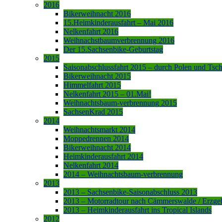
2016
Bikerweihnacht 2016
15.Heimkinderausfahrt – Mai 2016
Nelkenfahrt 2016
Weihnachstbaumverbrennung 2016
Der 15.Sachsenbike-Geburtstag
2015
Saisonabschlussfahrt 2015 – durch Polen und Tsc
Bikerweihnacht 2015
Himmelfahrt 2015
Nelkenfahrt 2015 – 01.Mai!
Weihnachtsbaum-verbrennung 2015
SachsenKrad 2015
2014
Weihnachtsmarkt 2014
Moppedrennen 2014
Bikerweihnacht 2014
Heimkinderausfahrt 2014
Nelkenfahrt 2014
2014 – Weihnachtsbaum-verbrennung
2013
2013 – Sachsenbike-Saisonabschluss 2013
2013 – Motorradtour nach Cämmerswalde / Erzge
2013 – Heimkinderausfahrt ins Tropical Islands
2012