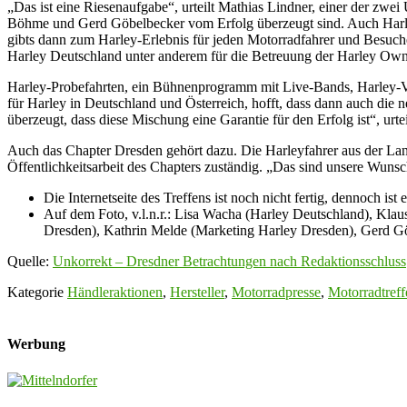
„Das ist eine Riesenaufgabe“, urteilt Mathias Lindner, einer der zwe
Böhme und Gerd Göbelbecker vom Erfolg überzeugt sind. Auch Harley-Da
gibts dann zum Harley-Erlebnis für jeden Motorradfahrer und Besuche
Harley Deutschland unter anderem für die Betreuung der Harley Owne
Harley-Probefahrten, ein Bühnenprogramm mit Live-Bands, Harley-V
für Harley in Deutschland und Österreich, hofft, dass dann auch die
überzeugt, dass diese Mischung eine Garantie für den Erfolg ist“, urt
Auch das Chapter Dresden gehört dazu. Die Harleyfahrer aus der Land
Öffentlichkeitsarbeit des Chapters zuständig. „Das sind unsere Wuns
Die Internetseite des Treffens ist noch nicht fertig, dennoch ist
Auf dem Foto, v.l.n.r.: Lisa Wacha (Harley Deutschland), Kl
Dresden), Kathrin Melde (Marketing Harley Dresden), Gerd G
Quelle:
Unkorrekt – Dresdner Betrachtungen nach Redaktionsschluss
Kategorie
Händleraktionen
,
Hersteller
,
Motorradpresse
,
Motorradtreff
Werbung