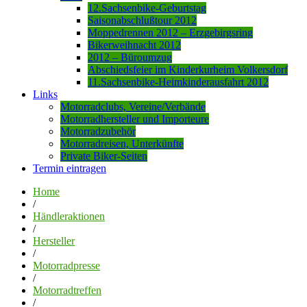
12.Sachsenbike-Geburtstag
Saisonabschlußtour 2012
Moppedrennen 2012 – Erzgebirgsring
Bikerweihnacht 2012
2012 – Büroumzug
Abschiedsfeier im Kinderkurheim Volkersdorf
11.Sachsenbike-Heimkinderausfahrt 2012
Links
Motorradclubs, Vereine/Verbände
Motorradhersteller und Importeure
Motorradzubehör
Motorradreisen, Unterkünfte
Private Biker-Seiten
Termin eintragen
Home
/
Händleraktionen
/
Hersteller
/
Motorradpresse
/
Motorradtreffen
/