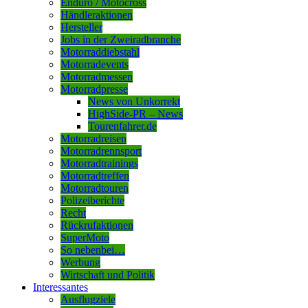
Enduro / Motocross
Händleraktionen
Hersteller
Jobs in der Zweiradbranche
Motorraddiebstahl
Motorradevents
Motorradmessen
Motorradpresse
News von Unkorrekt
HighSide-PR – News
Tourenfahrer.de
Motorradreisen
Motorradrennsport
Motorradtrainings
Motorradtreffen
Motorradtouren
Polizeiberichte
Recht
Rückrufaktionen
SuperMoto
So nebenbei…
Werbung
Wirtschaft und Politik
Interessantes
Ausflugziele