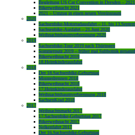
Begleitung US Car Convention in Dresden – 2021
Bikerweihnacht 2021
2021 – Umzug in einen neuen Vereinsraum
2020
Sachsenbike-Motorradausfahrt – 11. bis 13.Septe
Sachsenbike-Ausfahrt – 21.Juni 2020
Weihnachtsbaumverbrennung 2020
2019
Sachsenbike-Tour 2019 nach Thüringen
Sommerputz 2019 – früher mal Subbotnik genannt
Bikerweihnacht 2019
18.Heimkinderausfahrt
2018
Der 18.Sachsenbike-Geburtstag
Moppedrennen 2018
Bikerweihnacht 2018
17.Heimkinderausfahrt
Weihnachtsbaumverbrennung 2018
SachsenKrad 2018
2017
Weihnachtsmarkt 2017
17.Sachsenbike-Geburtstag 2017
Bikerweihnacht 2017
Nelkenfahrt 2017
Der 16.Sachsenbike-Geburtstag