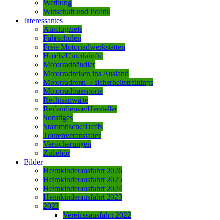
Werbung
Wirtschaft und Politik
Interessantes
Ausflugziele
Fahrschulen
Freie Motorradwerkstätten
Hotels/Unterkünfte
Motorradhändler
Motorradreisen ins Ausland
Motorradrenn- / sicherheitstrainings
Motorradtransporte
Rechtsanwälte
Reifendienste/Hersteller
Sonstiges
Stammtische/Treffs
Tourenveranstalter
Versicherungen
Zubehör
Bilder
Heimkinderausfahrt 2026
Heimkinderausfahrt 2025
Heimkinderausfahrt 2024
Heimkinderausfahrt 2023
2022
Vereinssausfahrt 2022