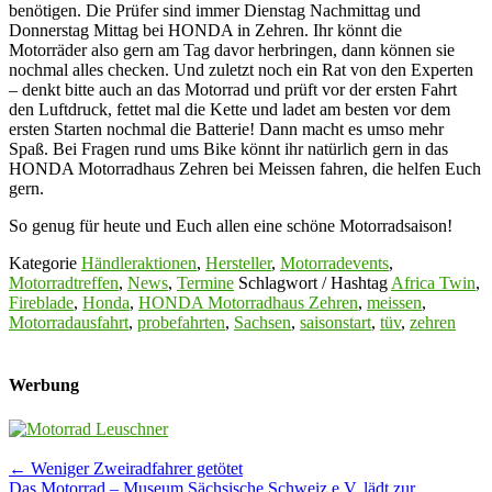
benötigen. Die Prüfer sind immer Dienstag Nachmittag und
Donnerstag Mittag bei HONDA in Zehren. Ihr könnt die
Motorräder also gern am Tag davor herbringen, dann können sie
nochmal alles checken. Und zuletzt noch ein Rat von den Experten
– denkt bitte auch an das Motorrad und prüft vor der ersten Fahrt
den Luftdruck, fettet mal die Kette und ladet am besten vor dem
ersten Starten nochmal die Batterie! Dann macht es umso mehr
Spaß. Bei Fragen rund ums Bike könnt ihr natürlich gern in das
HONDA Motorradhaus Zehren bei Meissen fahren, die helfen Euch
gern.
So genug für heute und Euch allen eine schöne Motorradsaison!
Kategorie
Händleraktionen
,
Hersteller
,
Motorradevents
,
Motorradtreffen
,
News
,
Termine
Schlagwort / Hashtag
Africa Twin
,
Fireblade
,
Honda
,
HONDA Motorradhaus Zehren
,
meissen
,
Motorradausfahrt
,
probefahrten
,
Sachsen
,
saisonstart
,
tüv
,
zehren
Werbung
Post
←
Weniger Zweiradfahrer getötet
Das Motorrad – Museum Sächsische Schweiz e.V. lädt zur