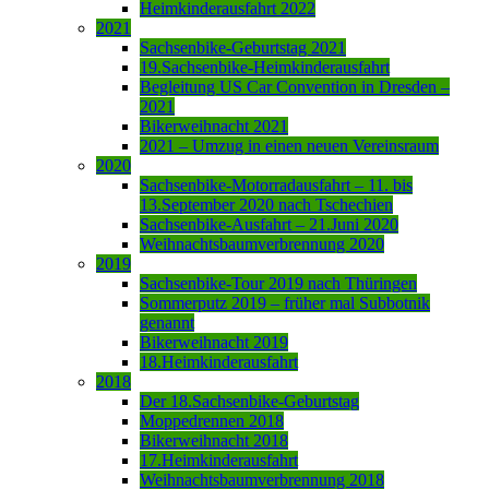
Heimkinderausfahrt 2022
2021
Sachsenbike-Geburtstag 2021
19.Sachsenbike-Heimkinderausfahrt
Begleitung US Car Convention in Dresden –
2021
Bikerweihnacht 2021
2021 – Umzug in einen neuen Vereinsraum
2020
Sachsenbike-Motorradausfahrt – 11. bis
13.September 2020 nach Tschechien
Sachsenbike-Ausfahrt – 21.Juni 2020
Weihnachtsbaumverbrennung 2020
2019
Sachsenbike-Tour 2019 nach Thüringen
Sommerputz 2019 – früher mal Subbotnik
genannt
Bikerweihnacht 2019
18.Heimkinderausfahrt
2018
Der 18.Sachsenbike-Geburtstag
Moppedrennen 2018
Bikerweihnacht 2018
17.Heimkinderausfahrt
Weihnachtsbaumverbrennung 2018