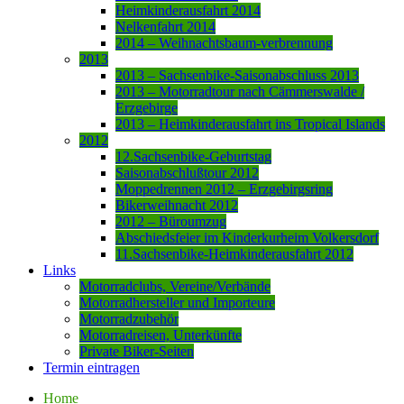
Heimkinderausfahrt 2014
Nelkenfahrt 2014
2014 – Weihnachtsbaum-verbrennung
2013
2013 – Sachsenbike-Saisonabschluss 2013
2013 – Motorradtour nach Cämmerswalde /
Erzgebirge
2013 – Heimkinderausfahrt ins Tropical Islands
2012
12.Sachsenbike-Geburtstag
Saisonabschlußtour 2012
Moppedrennen 2012 – Erzgebirgsring
Bikerweihnacht 2012
2012 – Büroumzug
Abschiedsfeier im Kinderkurheim Volkersdorf
11.Sachsenbike-Heimkinderausfahrt 2012
Links
Motorradclubs, Vereine/Verbände
Motorradhersteller und Importeure
Motorradzubehör
Motorradreisen, Unterkünfte
Private Biker-Seiten
Termin eintragen
Home