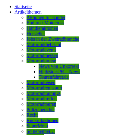
Startseite
Artikelthemen
Aktionen für Kinder
Enduro / Motocross
Händleraktionen
Hersteller
Jobs in der Zweiradbranche
Motorraddiebstahl
Motorradevents
Motorradmessen
Motorradpresse
News von Unkorrekt
HighSide-PR – News
Tourenfahrer.de
Motorradreisen
Motorradrennsport
Motorradtrainings
Motorradtreffen
Motorradtouren
Polizeiberichte
Recht
Rückrufaktionen
SuperMoto
So nebenbei…