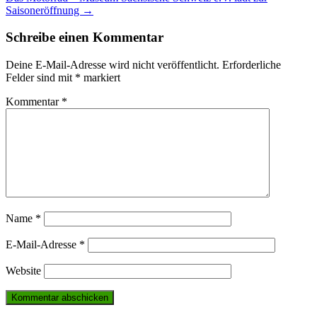
navigation
Saisoneröffnung
→
Schreibe einen Kommentar
Deine E-Mail-Adresse wird nicht veröffentlicht.
Erforderliche
Felder sind mit
*
markiert
Kommentar
*
Name
*
E-Mail-Adresse
*
Website