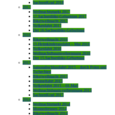
SachsenKrad 2018
2017
Weihnachtsmarkt 2017
17.Sachsenbike-Geburtstag 2017
Bikerweihnacht 2017
Nelkenfahrt 2017
Der 16.Sachsenbike-Geburtstag
2016
Bikerweihnacht 2016
15.Heimkinderausfahrt – Mai 2016
Nelkenfahrt 2016
Weihnachstbaumverbrennung 2016
Der 15.Sachsenbike-Geburtstag
2015
Saisonabschlussfahrt 2015 – durch Polen und
Tschechien
Bikerweihnacht 2015
Himmelfahrt 2015
Nelkenfahrt 2015 – 01.Mai!
Weihnachtsbaum-verbrennung 2015
SachsenKrad 2015
2014
Weihnachtsmarkt 2014
Moppedrennen 2014
Bikerweihnacht 2014